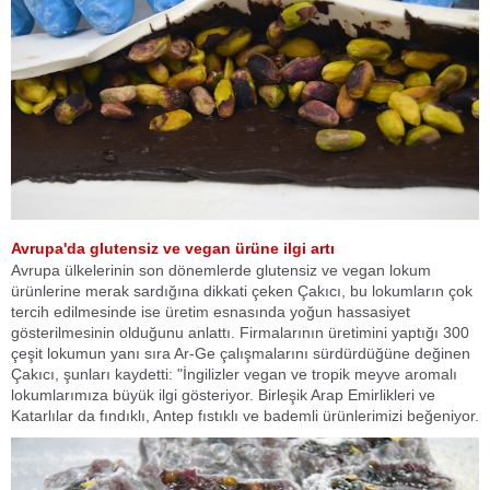
Avrupa'da glutensiz ve vegan ürüne ilgi artı
Avrupa ülkelerinin son dönemlerde glutensiz ve vegan lokum
ürünlerine merak sardığına dikkati çeken Çakıcı, bu lokumların çok
tercih edilmesinde ise üretim esnasında yoğun hassasiyet
gösterilmesinin olduğunu anlattı. Firmalarının üretimini yaptığı 300
çeşit lokumun yanı sıra Ar-Ge çalışmalarını sürdürdüğüne değinen
Çakıcı, şunları kaydetti: "İngilizler vegan ve tropik meyve aromalı
lokumlarımıza büyük ilgi gösteriyor. Birleşik Arap Emirlikleri ve
Katarlılar da fındıklı, Antep fıstıklı ve bademli ürünlerimizi beğeniyor.