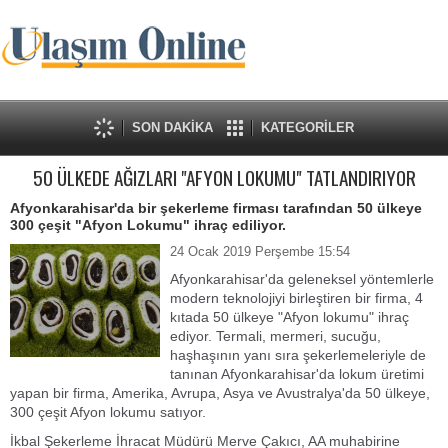
SON DAKİKA
KATEGORİLER
50 ÜLKEDE AĞIZLARI "AFYON LOKUMU" TATLANDIRIYOR
Afyonkarahisar'da bir şekerleme firması tarafından 50 ülkeye
300 çeşit "Afyon Lokumu" ihraç ediliyor.
24 Ocak 2019 Perşembe 15:54
Afyonkarahisar'da geleneksel yöntemlerle
modern teknolojiyi birleştiren bir firma, 4
kıtada 50 ülkeye "Afyon lokumu" ihraç
ediyor. Termali, mermeri, sucuğu,
haşhaşının yanı sıra şekerlemeleriyle de
tanınan Afyonkarahisar'da lokum üretimi
yapan bir firma, Amerika, Avrupa, Asya ve Avustralya'da 50 ülkeye,
300 çeşit Afyon lokumu satıyor.
İkbal Şekerleme İhracat Müdürü Merve Çakıcı, AA muhabirine