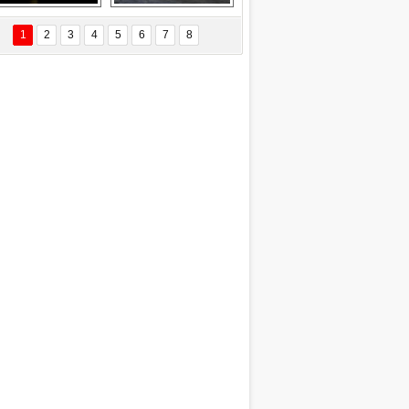
EÇİL ÖZYANIK
Delta uçağına 
Ford Focus RS 
 Değişti?
yıldırım çarptı
(2015)
1
2
3
4
5
6
7
8
DNAN SAKA
iman Kenti Aliağa"
ERİÇ KÖYATASI
yraksız Vatan !