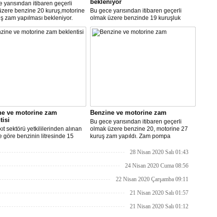
bekleniyor
 yarısından itibaren geçerli
üzere benzine 20 kuruş,motorine
Bu gece yarısından itibaren geçerli
ş zam yapılması bekleniyor.
olmak üzere benzinde 19 kuruşluk
indirim gerçekleşti.
ne ve motorine zam
Benzine ve motorine zam
tisi
Bu gece yarısından itibaren geçerli
ıt sektörü yetkililerinden alınan
olmak üzere benzine 20, motorine 27
re göre benzinin litresinde 15
kuruş zam yapıldı. Zam pompa
motorinin litresinde ise 13 kuruş
fiyatlarına yansıyacak.
ılması bekleniyor.
28 Nisan 2020 Salı 01:43
24 Nisan 2020 Cuma 08:56
22 Nisan 2020 Çarşamba 09:11
21 Nisan 2020 Salı 01:57
21 Nisan 2020 Salı 01:12