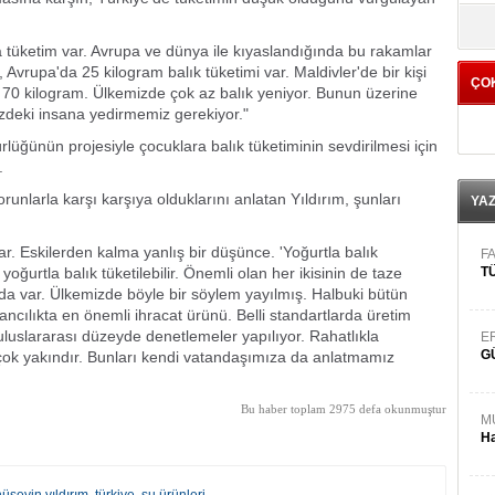
yö
da tüketim var. Avrupa ve dünya ile kıyaslandığında bu rakamlar
Avrupa'da 25 kilogram balık tüketimi var. Maldivler'de bir kişi
ÇO
a 70 kilogram. Ülkemizde çok az balık yeniyor. Bunun üzerine
izdeki insana yedirmemiz gerekiyor."
lüğünün projesiyle çocuklara balık tüketiminin sevdirilmesi için
.
unlarla karşı karşıya olduklarını anlatan Yıldırım, şunları
YA
var. Eskilerden kalma yanlış bir düşünce. 'Yoğurtla balık
FA
 yoğurtla balık tüketilebilir. Önemli olan her ikisinin de taze
TÜ
ı da var. Ülkemizde böyle bir söylem yayılmış. Halbuki bütün
ancılıkta en önemli ihracat ürünü. Belli standartlarda üretim
luslararası düzeyde denetlemeler yapılıyor. Rahatlıkla
E
G
a çok yakındır. Bunları kendi vatandaşımıza da anlatmamız
Bu haber toplam 2975 defa okunmuştur
M
Ha