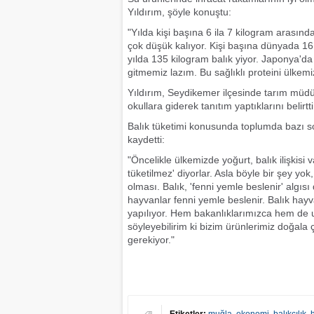
Yıldırım, şöyle konuştu:
"Yılda kişi başına 6 ila 7 kilogram arasın
çok düşük kalıyor. Kişi başına dünyada 16, 
yılda 135 kilogram balık yiyor. Japonya'd
gitmemiz lazım. Bu sağlıklı proteini ülkem
Yıldırım, Seydikemer ilçesinde tarım müdür
okullara giderek tanıtım yaptıklarını belirtti
Balık tüketimi konusunda toplumda bazı sor
kaydetti:
"Öncelikle ülkemizde yoğurt, balık ilişkisi 
tüketilmez' diyorlar. Asla böyle bir şey yok,
olması. Balık, 'fenni yemle beslenir' algıs
hayvanlar fenni yemle beslenir. Balık hayv
yapılıyor. Hem bakanlıklarımızca hem de u
söyleyebilirim ki bizim ürünlerimiz doğal
gerekiyor."