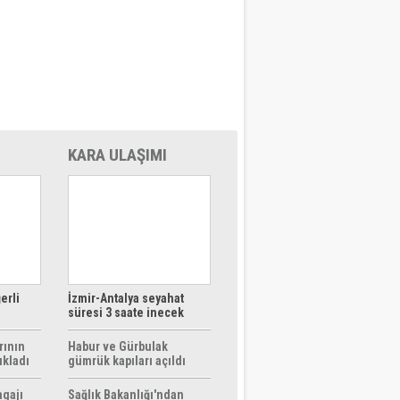
KARA ULAŞIMI
erli
İzmir-Antalya seyahat
süresi 3 saate inecek
rının
Habur ve Gürbulak
ıkladı
gümrük kapıları açıldı
agajı
Sağlık Bakanlığı'ndan