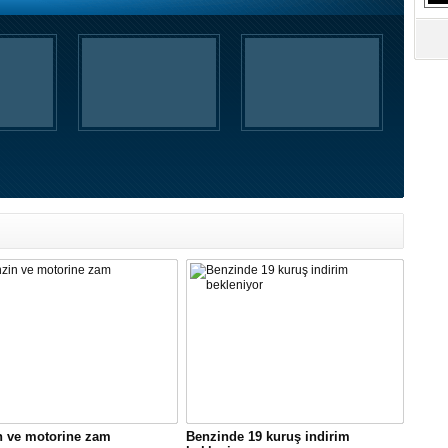
S
Ne
A
"L
M
Ba
n ve motorine zam
Benzinde 19 kuruş indirim