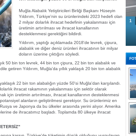
Muğla Alabalık Yetiştiricileri Birliği Başkanı Hüseyin
Yıldırım, Türkiye'nin su ürünlerindeki 2023 hedefi olan
1
2 milyar dolarlık ihracat hedefinin yakalanması için
üretimin artırılması ve ihracat kanallarının
desteklenmesi gerektiğini bildirdi.
Yıldırım, yaptığı açıklamada 2018'de levrek, çipura,
alabalık ve diğer deniz ürünleri ihracatının bir milyar
doların üzerine çıktığını söyledi.
FOT
k 50 bin ton levrek, 44 bin ton çipura, 22 bin ton alabalık ve
 dile getiren Yıldırım, Muğla'da yıllık yaklaşık 20 bin ton alabalık
i yaklaşık 22 bin ton alabalığın yüzde 50'si Muğla'dan karşılandı.
olarlık ihracat rakamının yakalanması için sektör olarak
k için üretimin artırılması, ihracat kanallarının desteklenmesi
potansiyel alanların geliştirilmesi gerekiyor. Su ürünlerimiz en
Tü
i Rusya ve Japonya da bu ülkeler arasında yerini alıyor. Amerika
elerine de ihracatımız başladı. Toplamda 80 ülkeye ihracat
YETERSİZ"
lmasına karşın, Türkiye'de tüketimin düşük olduğunu vurgulayan