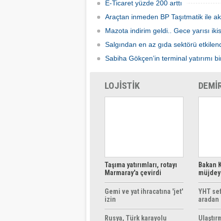
E-Ticaret yüzde 200 arttı
Araçtan inmeden BP Taşıtmatik ile ak
Mazota indirim geldi.. Gece yarısı ik
Salgından en az gıda sektörü etkilen
Sabiha Gökçen’in terminal yatırımı bir
LOJİSTİK
DEMİ
Taşıma yatırımları, rotayı
Bakan K
Marmaray'a çevirdi
müjdeyi
ücretsi
Gemi ve yat ihracatına 'jet'
YHT sef
izin
aradan 
Rusya, Türk karayolu
Ulaştır