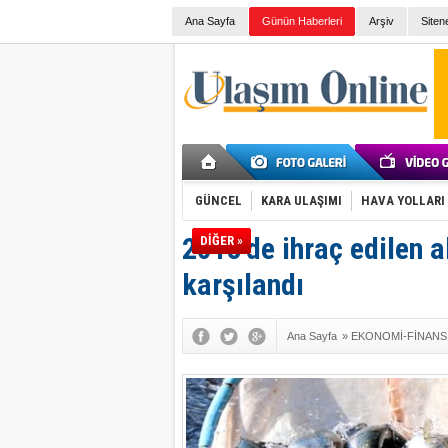
Ana Sayfa
Günün Haberleri
Arşiv
Siten
GÜNCEL
KARA ULAŞIMI
HAVA YOLLARI
2018'de ihraç edilen a
DİĞER »
karşılandı
Ana Sayfa
»
EKONOMİ-FİNANS