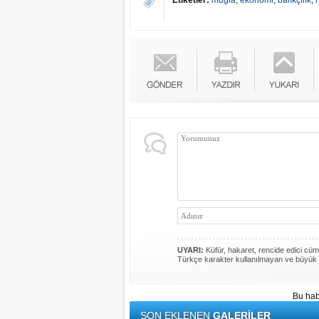
Etiketler:
muğla
,
ekonomi
,
balıkçılık
,
UYARI:
Küfür, hakaret, rencide edici cümle
Türkçe karakter kullanılmayan ve büyük 
Bu hab
SON EKLENEN
GALERİLER