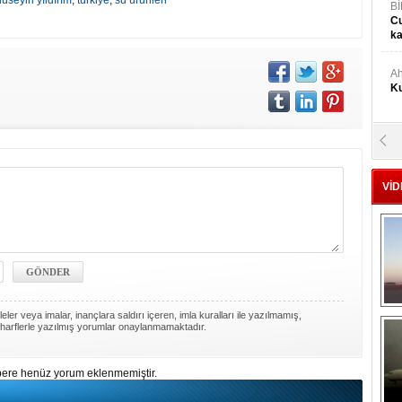
hüseyin yıldırım
,
türkiye
,
su ürünleri
Bİ
Cu
ka
Ah
Ku
M
Ku
VİD
M.
Ya
Mu
Si
ler veya imalar, inançlara saldırı içeren, imla kuralları ile yazılmamış,
harflerle yazılmış yorumlar onaylanmamaktadır.
A
Ge
ere henüz yorum eklenmemiştir.