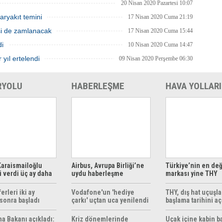
20 Nisan 2020 Pazartesi 10:07
aryakıt temini
17 Nisan 2020 Cuma 21:19
isi de zamlanacak
17 Nisan 2020 Cuma 15:44
di
10 Nisan 2020 Cuma 14:47
 yıl ertelendi
09 Nisan 2020 Perşembe 06:30
RYOLU
HABERLEŞME
HAVA YOLLARI
araismailoğlu
Airbus, Avrupa Birliği’ne
Türkiye’nin en değ
 verdi üç ay daha
uydu haberleşme
markası yine THY
z
çözümleri sunuyor
erleri iki ay
Vodafone'un 'hediye
THY, dış hat uçuşla
sonra başladı
çarkı' uçtan uca yenilendi
başlama tarihini aç
ma Bakanı açıkladı:
Kriz dönemlerinde
Uçak içine kabin b