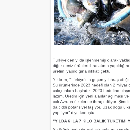
Türkiye'den yılda işlenmemiş olarak yaklaşı
diğer deniz ürünleri ihracatının yapıldığını
üretimi yapıldığına dikkati çekti.
Yıldırım, "Türkiye'nin geçen yıl ihraç ettiğ
Su ürünlerinde 2023 hedefi olan 2 milyar d
çalışmalara başladık. 2023 hedefine ulaşma
lazım. Üretim için yeni alanlar açılması ve 
çok Avrupa ülkelerine ihraç ediliyor. Şimd
da ciddi potansiyel taşıyor. Uzak doğu ülk
yapılıyor" diye konuştu.
"YILDA 6 İLA 7 KİLO BALIK TÜKETİMİ 
Su ürünlerinde ihracat rakamlarının iyi o