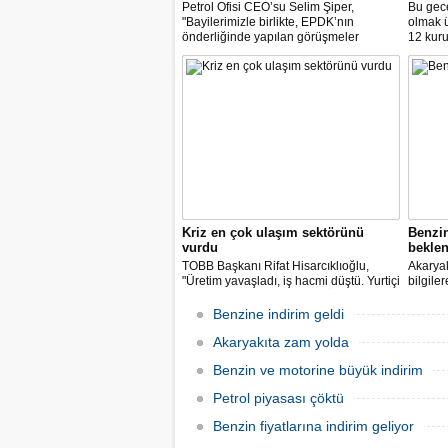
Petrol Ofisi CEO’su Selim Şiper,
Bu gece
"Bayilerimizle birlikte, EPDK’nın
olmak 
önderliğinde yapılan görüşmeler
12 kuru
sonucunda, dağıtım masraf
paylarımızdan fedakârlık ederek
vatandaşlarımıza destek olacak
indirimleri hayata geçiriyoruz" dedi.
Kriz en çok ulaşım sektörünü
Benzi
vurdu
beklen
TOBB Başkanı Rifat Hisarcıklıoğlu,
Akaryak
"Üretim yavaşladı, iş hacmi düştü. Yurtiçi
bilgile
ve dışı uçuşlar iptal edildi. Ülkeler
kuruş, 
sınırları kapattı, ihracat yavaşladı,
zam yap
Benzine indirim geldi
mallarımızı taşıyamaz hale geldik" dedi.
Akaryakıta zam yolda
Benzin ve motorine büyük indirim
Petrol piyasası çöktü
Benzin fiyatlarına indirim geliyor