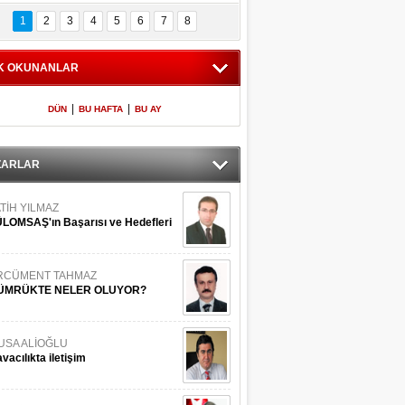
Bilinmeyen 
İşte Meclis'e giren 
nleriyle İstanbul 
600 milletvekilinin 
1
2
3
4
5
6
7
8
Adaları
listesi
K OKUNANLAR
|
|
DÜN
BU HAFTA
BU AY
ZARLAR
TİH YILMAZ
LOMSAŞ'ın Başarısı ve Hedefleri
RCÜMENT TAHMAZ
ÜMRÜKTE NELER OLUYOR?
USA ALİOĞLU
vacılıkta iletişim