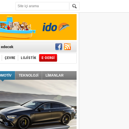
t edecek
ÇEVRE
LOJİSTİK
E-DERGİ
ğlayacak
OMOTİV
TEKNOLOJİ
LİMANLAR
i