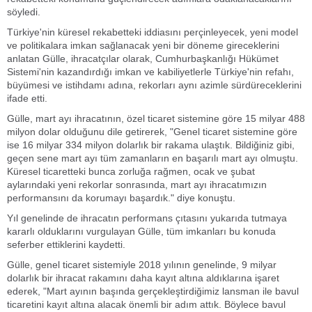
söyledi.
Türkiye'nin küresel rekabetteki iddiasını perçinleyecek, yeni model
ve politikalara imkan sağlanacak yeni bir döneme gireceklerini
anlatan Gülle, ihracatçılar olarak, Cumhurbaşkanlığı Hükümet
Sistemi'nin kazandırdığı imkan ve kabiliyetlerle Türkiye'nin refahı,
büyümesi ve istihdamı adına, rekorları aynı azimle sürdüreceklerini
ifade etti.
Gülle, mart ayı ihracatının, özel ticaret sistemine göre 15 milyar 488
milyon dolar olduğunu dile getirerek, "Genel ticaret sistemine göre
ise 16 milyar 334 milyon dolarlık bir rakama ulaştık. Bildiğiniz gibi,
geçen sene mart ayı tüm zamanların en başarılı mart ayı olmuştu.
Küresel ticaretteki bunca zorluğa rağmen, ocak ve şubat
aylarındaki yeni rekorlar sonrasında, mart ayı ihracatımızın
performansını da korumayı başardık." diye konuştu.
Yıl genelinde de ihracatın performans çıtasını yukarıda tutmaya
kararlı olduklarını vurgulayan Gülle, tüm imkanları bu konuda
seferber ettiklerini kaydetti.
Gülle, genel ticaret sistemiyle 2018 yılının genelinde, 9 milyar
dolarlık bir ihracat rakamını daha kayıt altına aldıklarına işaret
ederek, "Mart ayının başında gerçekleştirdiğimiz lansman ile bavul
ticaretini kayıt altına alacak önemli bir adım attık. Böylece bavul