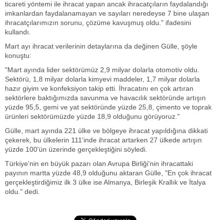
ticareti yöntemi ile ihracat yapan ancak ihracatçıların faydalandığı
imkanlardan faydalanamayan ve sayıları neredeyse 7 bine ulaşan
ihracatçılarımızın sorunu, çözüme kavuşmuş oldu." ifadesini
kullandı.
Mart ayı ihracat verilerinin detaylarına da değinen Gülle, şöyle
konuştu:
"Mart ayında lider sektörümüz 2,9 milyar dolarla otomotiv oldu.
Sektörü, 1,8 milyar dolarla kimyevi maddeler, 1,7 milyar dolarla
hazır giyim ve konfeksiyon takip etti. İhracatını en çok artıran
sektörlere baktığımızda savunma ve havacılık sektöründe artışın
yüzde 95,5, gemi ve yat sektöründe yüzde 25,8, çimento ve toprak
ürünleri sektörümüzde yüzde 18,9 olduğunu görüyoruz."
Gülle, mart ayında 221 ülke ve bölgeye ihracat yapıldığına dikkati
çekerek, bu ülkelerin 111'inde ihracat artarken 27 ülkede artışın
yüzde 100'ün üzerinde gerçekleştiğini söyledi.
Türkiye'nin en büyük pazarı olan Avrupa Birliği'nin ihracattaki
payının martta yüzde 48,9 olduğunu aktaran Gülle, "En çok ihracat
gerçekleştirdiğimiz ilk 3 ülke ise Almanya, Birleşik Krallık ve İtalya
oldu." dedi.