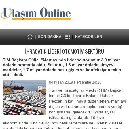
SON DAKİKA
KATEGORİLER
İHRACATIN LİDERİ OTOMOTİV SEKTÖRÜ
TİM Başkanı Gülle, "Mart ayında lider sektörümüz 2,9 milyar
dolarla otomotiv oldu. Sektörü, 1,8 milyar dolarla kimyevi
maddeler, 1,7 milyar dolarla hazır giyim ve konfeksiyon takip
etti." dedi.
04 Nisan 2019 Perşembe 14:26
Türkiye İhracatçılar Meclisi (TİM) Başkanı
İsmail Gülle, Ticaret Bakanı Ruhsar
Pekcan'ın katılımıyla düzenlenen, mart ayı
dış ticaret rakamları toplantısında yaptığı
konuşmada, gelecek 4,5 yılda siyasi
istikrardan güç alarak, Türkiye
ekonomisinde ikinci ve üçüncü nesil reformlara ve ülkenin küresel
rekabetteki konumunu güçlendirecek adımlara odaklanacaklarını