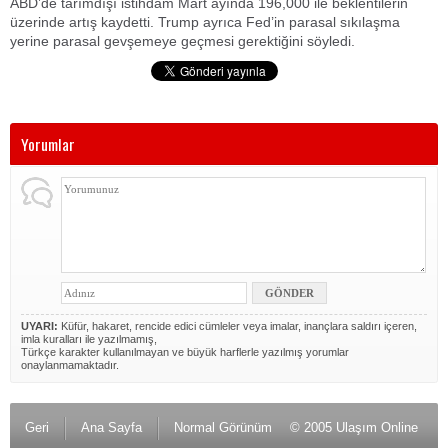
ABD’de tarımdışı istihdam Mart ayında 196,000 ile beklentilerin
üzerinde artış kaydetti. Trump ayrıca Fed’in parasal sıkılaşma
yerine parasal gevşemeye geçmesi gerektiğini söyledi.
Yorumlar
UYARI:
Küfür, hakaret, rencide edici cümleler veya imalar, inançlara saldırı içeren,
imla kuralları ile yazılmamış,
Türkçe karakter kullanılmayan ve büyük harflerle yazılmış yorumlar
onaylanmamaktadır.
Geri
Ana Sayfa
Normal Görünüm
© 2005 Ulaşım Online