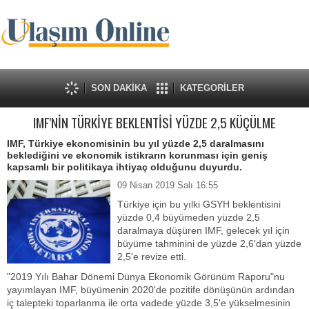
SON DAKİKA
KATEGORİLER
IMF'NİN TÜRKİYE BEKLENTİSİ YÜZDE 2,5 KÜÇÜLME
IMF, Türkiye ekonomisinin bu yıl yüzde 2,5 daralmasını
beklediğini ve ekonomik istikrarın korunması için geniş
kapsamlı bir politikaya ihtiyaç olduğunu duyurdu.
09 Nisan 2019 Salı 16:55
Türkiye için bu yılki GSYH beklentisini
yüzde 0,4 büyümeden yüzde 2,5
daralmaya düşüren IMF, gelecek yıl için
büyüme tahminini de yüzde 2,6'dan yüzde
2,5'e revize etti.
"2019 Yılı Bahar Dönemi Dünya Ekonomik Görünüm Raporu"nu
yayımlayan IMF, büyümenin 2020'de pozitife dönüşünün ardından
iç talepteki toparlanma ile orta vadede yüzde 3,5'e yükselmesinin