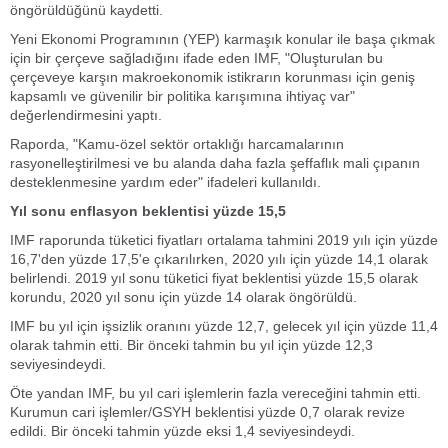
öngörüldüğünü kaydetti.
Yeni Ekonomi Programının (YEP) karmaşık konular ile başa çıkmak
için bir çerçeve sağladığını ifade eden IMF, "Oluşturulan bu
çerçeveye karşın makroekonomik istikrarın korunması için geniş
kapsamlı ve güvenilir bir politika karışımına ihtiyaç var"
değerlendirmesini yaptı.
Raporda, "Kamu-özel sektör ortaklığı harcamalarının
rasyonelleştirilmesi ve bu alanda daha fazla şeffaflık mali çıpanın
desteklenmesine yardım eder" ifadeleri kullanıldı.
Yıl sonu enflasyon beklentisi yüzde 15,5
IMF raporunda tüketici fiyatları ortalama tahmini 2019 yılı için yüzde
16,7'den yüzde 17,5'e çıkarılırken, 2020 yılı için yüzde 14,1 olarak
belirlendi. 2019 yıl sonu tüketici fiyat beklentisi yüzde 15,5 olarak
korundu, 2020 yıl sonu için yüzde 14 olarak öngörüldü.
IMF bu yıl için işsizlik oranını yüzde 12,7, gelecek yıl için yüzde 11,4
olarak tahmin etti. Bir önceki tahmin bu yıl için yüzde 12,3
seviyesindeydi.
Öte yandan IMF, bu yıl cari işlemlerin fazla vereceğini tahmin etti.
Kurumun cari işlemler/GSYH beklentisi yüzde 0,7 olarak revize
edildi. Bir önceki tahmin yüzde eksi 1,4 seviyesindeydi.