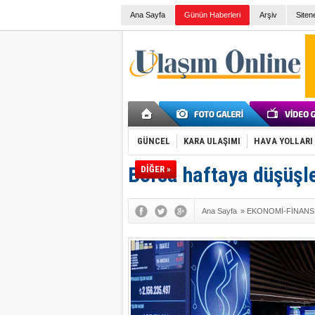
Ana Sayfa
Günün Haberleri
Arşiv
Siten
GÜNCEL
KARA ULAŞIMI
HAVA YOLLARI
Borsa haftaya düşüşl
DİĞER »
Ana Sayfa
»
EKONOMİ-FİNANS