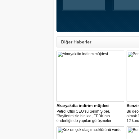
Diğer Haberler
Akaryakıtta indirim müjdesi
Benzi
Petrol Ofisi CEO’su Selim Şiper,
Bu gece
"Bayilerimizle birlikte, EPDK’nın
olmak 
önderliğinde yapılan görüşmeler
12 kuru
sonucunda, dağıtım masraf
paylarımızdan fedakârlık ederek
vatandaşlarımıza destek olacak