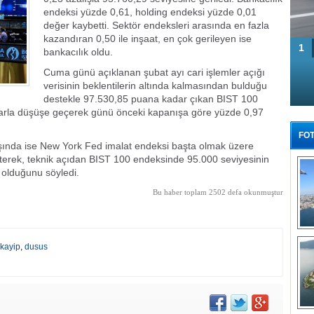
endeksi yüzde 0,61, holding endeksi yüzde 0,01
değer kaybetti. Sektör endeksleri arasında en fazla
kazandıran 0,50 ile inşaat, en çok gerileyen ise
1
bankacılık oldu.
Cuma günü açıklanan şubat ayı cari işlemler açığı
verisinin beklentilerin altında kalmasından bulduğu
destekle 97.530,85 puana kadar çıkan BIST 100
ışlarla düşüşe geçerek günü önceki kapanışa göre yüzde 0,97
FOT
t dışında ise New York Fed imalat endeksi başta olmak üzere
lirterek, teknik açıdan BIST 100 endeksinde 95.000 seviyesinin
olduğunu söyledi.
Bu haber toplam 2502 defa okunmuştur
Tü
kayip
,
dusus