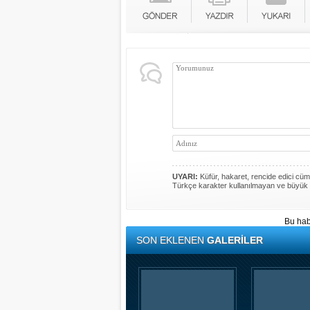
UYARI:
Küfür, hakaret, rencide edici cümle
Türkçe karakter kullanılmayan ve büyük 
Bu hab
SON EKLENEN
GALERİLER