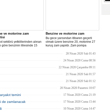
S
Ne
A
"L
ne ve motorine zam
Benzine ve motorine zam
tisi
Bu gece yarısından itibaren geçerli
M
ıt sektörü yetkililerinden alınan
olmak üzere benzine 20, motorine 27
Ba
re göre benzinin litresinde 15
kuruş zam yapıldı. Zam pompa
motorinin litresinde ise 13 kuruş
fiyatlarına yansıyacak.
ılması bekleniyor.
28 Nisan 2020 Salı 01:43
24 Nisan 2020 Cuma 08:56
22 Nisan 2020 Çarşamba 09:11
21 Nisan 2020 Salı 01:57
21 Nisan 2020 Salı 01:12
20 Nisan 2020 Pazartesi 10:07
aryakıt temini
17 Nisan 2020 Cuma 21:19
isi de zamlanacak
17 Nisan 2020 Cuma 15:44
di
10 Nisan 2020 Cuma 14:47