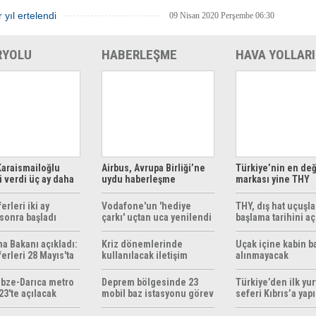
 yıl ertelendi
09 Nisan 2020 Perşembe 06:30
RYOLU
HABERLEŞME
HAVA YOLLARI
araismailoğlu
Airbus, Avrupa Birliği’ne
Türkiye’nin en değ
 verdi üç ay daha
uydu haberleşme
markası yine THY
z
çözümleri sunuyor
erleri iki ay
Vodafone'un 'hediye
THY, dış hat uçuşla
sonra başladı
çarkı' uçtan uca yenilendi
başlama tarihini aç
ma Bakanı açıkladı:
Kriz dönemlerinde
Uçak içine kabin b
erleri 28 Mayıs'ta
kullanılacak iletişim
alınmayacak
r
yöntemleri rehberi
hazırlandı
bze-Darıca metro
Deprem bölgesinde 23
Türkiye’den ilk yurt
23'te açılacak
mobil baz istasyonu görev
seferi Kıbrıs’a yap
yapıyor