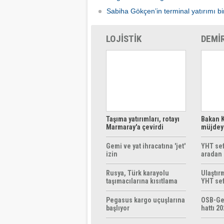
Sabiha Gökçen’in terminal yatırımı bir
LOJİSTİK
DEMİ
Taşıma yatırımları, rotayı
Bakan K
Marmaray'a çevirdi
müjdeyi
ücretsi
Gemi ve yat ihracatına 'jet'
YHT sef
izin
aradan 
Rusya, Türk karayolu
Ulaştır
taşımacılarına kısıtlama
YHT sef
getirebilir
başlıyo
Pegasus kargo uçuşlarına
OSB-Ge
başlıyor
hattı 20