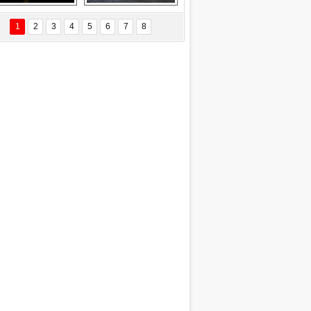
EÇİL ÖZYANIK
Delta uçağına 
Ford Focus RS 
 Değişti?
yıldırım çarptı
(2015)
1
2
3
4
5
6
7
8
DNAN SAKA
iman Kenti Aliağa"
ERİÇ KÖYATASI
yraksız Vatan !