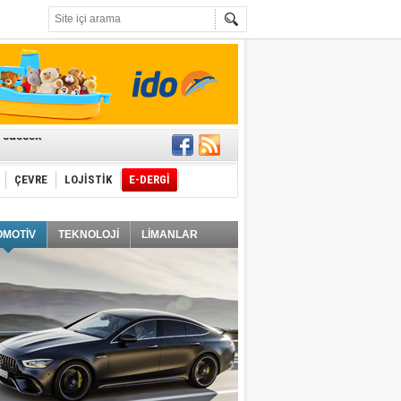
t edecek
ÇEVRE
LOJİSTİK
E-DERGİ
ğlayacak
OMOTİV
TEKNOLOJİ
LİMANLAR
i