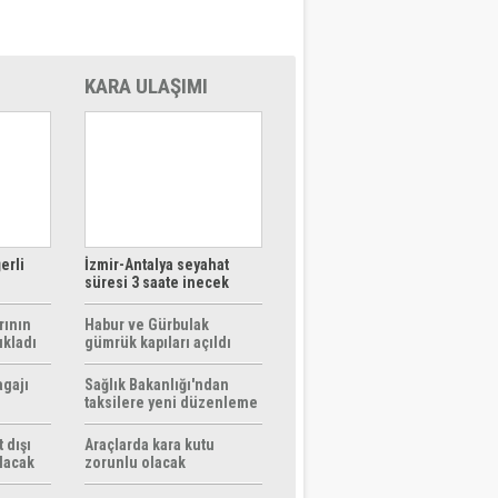
KARA ULAŞIMI
erli
İzmir-Antalya seyahat
süresi 3 saate inecek
rının
Habur ve Gürbulak
ıkladı
gümrük kapıları açıldı
agajı
Sağlık Bakanlığı'ndan
taksilere yeni düzenleme
 dışı
Araçlarda kara kutu
ılacak
zorunlu olacak