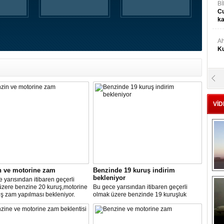
Bİ
Cu
ka
Ah
Ku
M
Ku
VİD
M.
Ya
Mu
Si
n ve motorine zam
Benzinde 19 kuruş indirim
bekleniyor
 yarısından itibaren geçerli
üzere benzine 20 kuruş,motorine
Bu gece yarısından itibaren geçerli
A
ş zam yapılması bekleniyor.
olmak üzere benzinde 19 kuruşluk
Ge
indirim gerçekleşti.