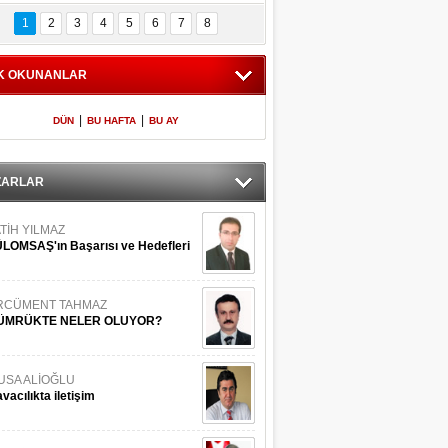
Bilinmeyen 
İşte Meclis'e giren 
nleriyle İstanbul 
600 milletvekilinin 
1
2
3
4
5
6
7
8
Adaları
listesi
K OKUNANLAR
|
|
DÜN
BU HAFTA
BU AY
ZARLAR
TİH YILMAZ
LOMSAŞ'ın Başarısı ve Hedefleri
RCÜMENT TAHMAZ
ÜMRÜKTE NELER OLUYOR?
USA ALİOĞLU
vacılıkta iletişim