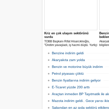
indirimleri hayata geçiriyoruz" dedi.
Kriz en çok ulaşım sektörünü
Benzi
vurdu
beklen
TOBB Başkanı Rifat Hisarcıklıoğlu,
Akaryak
"Üretim yavaşladı, iş hacmi düştü. Yurtiçi
bilgile
ve dışı uçuşlar iptal edildi. Ülkeler
kuruş, 
sınırları kapattı, ihracat yavaşladı,
zam yap
Benzine indirim geldi
mallarımızı taşıyamaz hale geldik" dedi.
Akaryakıta zam yolda
Benzin ve motorine büyük indirim
Petrol piyasası çöktü
Benzin fiyatlarına indirim geliyor
E-Ticaret yüzde 200 arttı
Araçtan inmeden BP Taşıtmatik ile ak
Mazota indirim geldi.. Gece yarısı ik
Salgından en az gıda sektörü etkilen