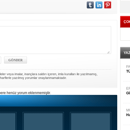
yö
ÇO
YA
FA
TÜ
ler veya imalar, inançlara saldırı içeren, imla kuralları ile yazılmamış,
harflerle yazılmış yorumlar onaylanmamaktadır.
E
ere henüz yorum eklenmemiştir.
G
M
Ha