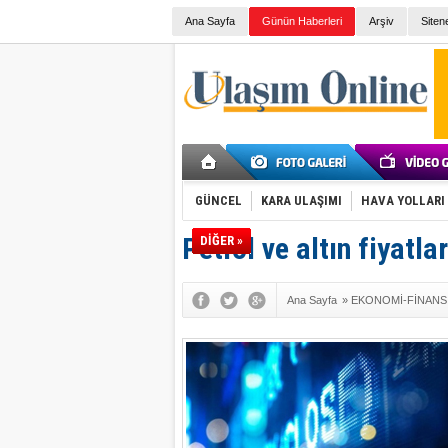
Ana Sayfa
Günün Haberleri
Arşiv
Siten
GÜNCEL
KARA ULAŞIMI
HAVA YOLLARI
Petrol ve altın fiyatlar
DİĞER »
Ana Sayfa
»
EKONOMİ-FİNANS