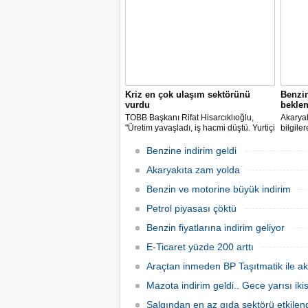
indirimleri hayata geçiriyoruz" dedi.
Kriz en çok ulaşım sektörünü
Benzi
vurdu
beklen
TOBB Başkanı Rifat Hisarcıklıoğlu,
Akaryak
"Üretim yavaşladı, iş hacmi düştü. Yurtiçi
bilgile
ve dışı uçuşlar iptal edildi. Ülkeler
kuruş, 
sınırları kapattı, ihracat yavaşladı,
zam yap
Benzine indirim geldi
mallarımızı taşıyamaz hale geldik" dedi.
Akaryakıta zam yolda
Benzin ve motorine büyük indirim
Petrol piyasası çöktü
Benzin fiyatlarına indirim geliyor
E-Ticaret yüzde 200 arttı
Araçtan inmeden BP Taşıtmatik ile ak
Mazota indirim geldi.. Gece yarısı ik
Salgından en az gıda sektörü etkilen