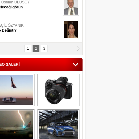
li Osman ULUSOY
leceği görün
EÇİL ÖZYANIK
 Değişti?
1
2
3
DNAN SAKA
iman Kenti Aliağa"
EO GALERİ
ERİÇ KÖYATASI
yraksız Vatan !
Savaş uçağı 
Sony Alpha 7R II ön 
pilotundan 
inceleme
muhteşem gösteri