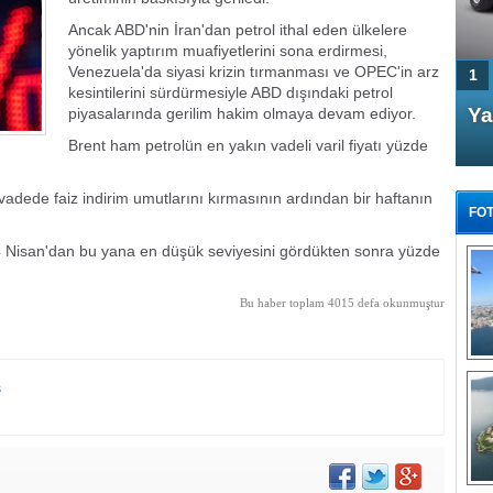
Ancak ABD'nin İran'dan petrol ithal eden ülkelere
yönelik yaptırım muafiyetlerini sona erdirmesi,
Venezuela'da siyasi krizin tırmanması ve OPEC'in arz
1
kesintilerini sürdürmesiyle ABD dışındaki petrol
4 Kapılı AMG GT Coupe
Ya
piyasalarında gerilim hakim olmaya devam ediyor.
Türkiye'de satışa çıktı
Brent ham petrolün en yakın vadeli varil fiyatı yüzde
 vadede faiz indirim umutlarını kırmasının ardından bir haftanın
FOT
e 24 Nisan'dan bu yana en düşük seviyesini gördükten sonra yüzde
Bu haber toplam 4015 defa okunmuştur
FA
TÜ
Tü
s
E
G