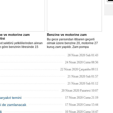
ne ve motorine zam
Benzine ve motorine zam
tisi
Bu gece yarısından itibaren geçerli
ıt sektörü yetkililerinden alınan
olmak üzere benzine 20, motorine 27
re göre benzinin litresinde 15
kuruş zam yapıldı. Zam pompa
motorinin litresinde ise 13 kuruş
fiyatlarına yansıyacak.
ılması bekleniyor.
28 Nisan 2020 Salı 01:43
24 Nisan 2020 Cuma 08:56
22 Nisan 2020 Çarşamba 09:11
21 Nisan 2020 Salı 01:57
21 Nisan 2020 Salı 01:12
20 Nisan 2020 Pazartesi 10:07
aryakıt temini
17 Nisan 2020 Cuma 21:19
isi de zamlanacak
17 Nisan 2020 Cuma 15:44
di
10 Nisan 2020 Cuma 14:47