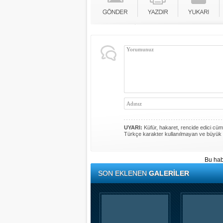
UYARI:
Küfür, hakaret, rencide edici cümle
Türkçe karakter kullanılmayan ve büyük 
Bu hab
SON EKLENEN
GALERİLER