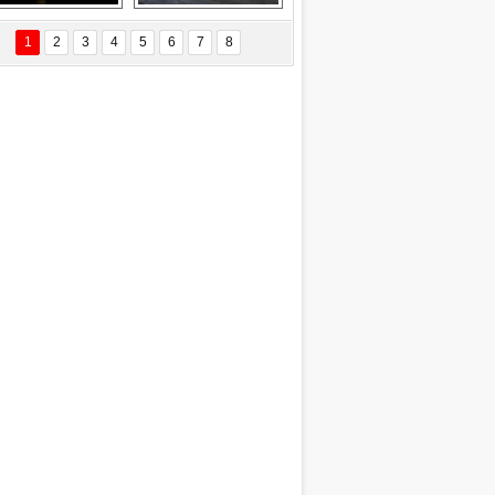
Delta uçağına 
Ford Focus RS 
yıldırım çarptı
(2015)
1
2
3
4
5
6
7
8