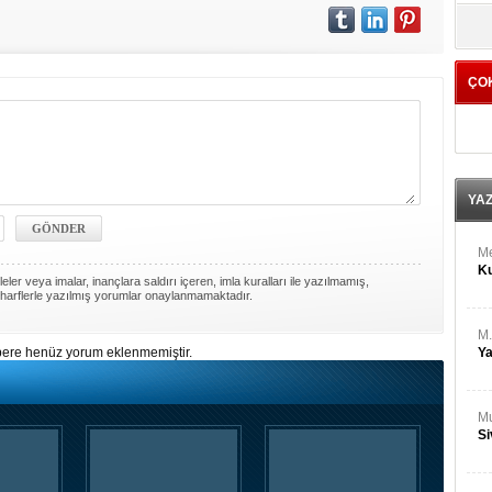
M
yö
Ha
ÇO
Bİ
Cu
ka
Ah
Ku
YA
M
Ku
ler veya imalar, inançlara saldırı içeren, imla kuralları ile yazılmamış,
harflerle yazılmış yorumlar onaylanmamaktadır.
M.
ere henüz yorum eklenmemiştir.
Ya
Mu
Si