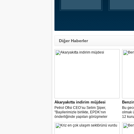
Diğer Haberler
Akaryakıtta indirim müjdesi
Benzi
Petrol Ofisi CEO’su Selim Şiper,
Bu gece
"Bayilerimizle birlikte, EPDK’nın
olmak 
önderliğinde yapılan görüşmeler
12 kuru
sonucunda, dağıtım masraf
paylarımızdan fedakârlık ederek
vatandaşlarımıza destek olacak