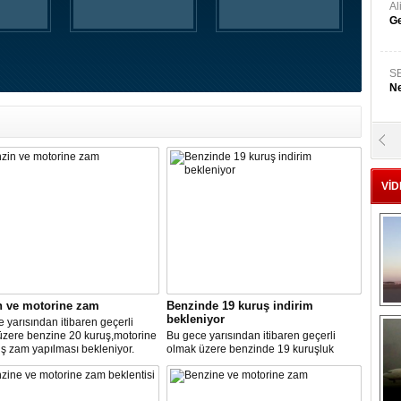
A
Ge
S
Ne
A
"L
VİD
M
Ba
n ve motorine zam
Benzinde 19 kuruş indirim
bekleniyor
 yarısından itibaren geçerli
üzere benzine 20 kuruş,motorine
Bu gece yarısından itibaren geçerli
ş zam yapılması bekleniyor.
olmak üzere benzinde 19 kuruşluk
indirim gerçekleşti.