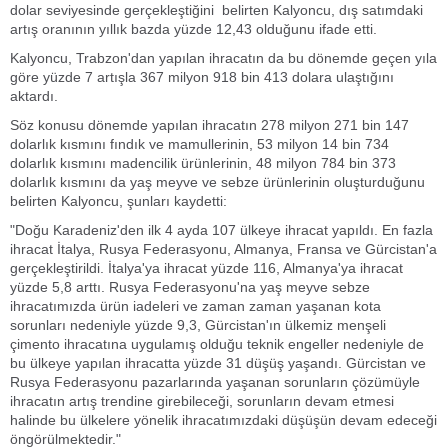
dolar seviyesinde gerçekleştiğini belirten Kalyoncu, dış satımdaki
artış oranının yıllık bazda yüzde 12,43 olduğunu ifade etti.
Kalyoncu, Trabzon'dan yapılan ihracatın da bu dönemde geçen yıla
göre yüzde 7 artışla 367 milyon 918 bin 413 dolara ulaştığını
aktardı.
Söz konusu dönemde yapılan ihracatın 278 milyon 271 bin 147
dolarlık kısmını fındık ve mamullerinin, 53 milyon 14 bin 734
dolarlık kısmını madencilik ürünlerinin, 48 milyon 784 bin 373
dolarlık kısmını da yaş meyve ve sebze ürünlerinin oluşturduğunu
belirten Kalyoncu, şunları kaydetti:
"Doğu Karadeniz'den ilk 4 ayda 107 ülkeye ihracat yapıldı. En fazla
ihracat İtalya, Rusya Federasyonu, Almanya, Fransa ve Gürcistan'a
gerçekleştirildi. İtalya'ya ihracat yüzde 116, Almanya'ya ihracat
yüzde 5,8 arttı. Rusya Federasyonu'na yaş meyve sebze
ihracatımızda ürün iadeleri ve zaman zaman yaşanan kota
sorunları nedeniyle yüzde 9,3, Gürcistan'ın ülkemiz menşeli
çimento ihracatına uygulamış olduğu teknik engeller nedeniyle de
bu ülkeye yapılan ihracatta yüzde 31 düşüş yaşandı. Gürcistan ve
Rusya Federasyonu pazarlarında yaşanan sorunların çözümüyle
ihracatın artış trendine girebileceği, sorunların devam etmesi
halinde bu ülkelere yönelik ihracatımızdaki düşüşün devam edeceği
öngörülmektedir."