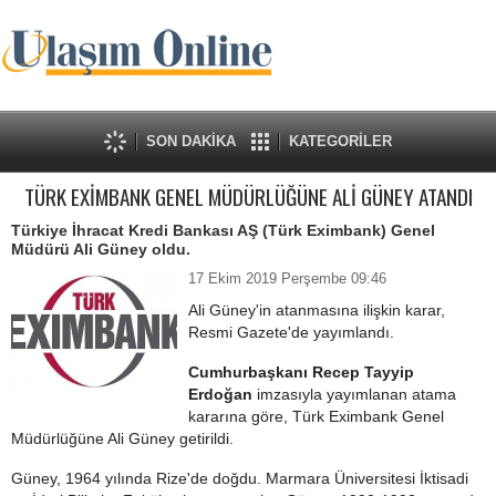
SON DAKİKA
KATEGORİLER
TÜRK EXİMBANK GENEL MÜDÜRLÜĞÜNE ALİ GÜNEY ATANDI
Türkiye İhracat Kredi Bankası AŞ (Türk Eximbank) Genel
Müdürü Ali Güney oldu.
17 Ekim 2019 Perşembe 09:46
Ali Güney'in atanmasına ilişkin karar,
Resmi Gazete'de yayımlandı.
Cumhurbaşkanı Recep Tayyip
Erdoğan
imzasıyla yayımlanan atama
kararına göre, Türk Eximbank Genel
Müdürlüğüne Ali Güney getirildi.
Güney, 1964 yılında Rize'de doğdu. Marmara Üniversitesi İktisadi