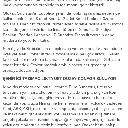
ihale kapsamındaki otobüslerin teslimatını gerçekleştirdi.
Otokar, Sırbistan’ın Subotica şehrinde toplu taşıma hizmetlerinde
kullanılmak üzere 8 adet Kent U, 2 adet Kent LF olmak üzere
toplam 10 şehir içi otobüsü düzenlenen törenle teslim etti. Subotica
kentinde gerçekleştirilen teslimat törenine Subotica Belediye
Başkanı Bogdan Laban ve JP Subotica-Trans firmasının genel
müdürü ile yetkilileri katıldı.
Son üç yıldır Sırbistan’da en çok satış yapan markalar arasında ilk
üçte yer alan Otokar’ın farklı modellerdeki pek çok aracı, ülkenin
farklı şehirlerinde toplu taşımacılık alanında kullanılıyor. Sırbistan
caddelerindeki Otokar markalı otobüs sayısı her geçen gün
artmaya devam ediyor.
ŞEHİR İÇİ TAŞIMACILIKTA ÜST DÜZEY KONFOR SUNUYOR
İç ve dış modern görüntüsü, çevreci Euro 6 motoru, üstün yol
tutuşunun yanı sıra ekonomik olmasıyla da ön plana çıkan Kent
otobüsü, düşük işletme giderleriyle de kullanıcısına her daim
kazandırıyor. Güçlü kliması ile her mevsim ferah yolculuk vadeden
Kent, ABS, ASR, disk frenler ve kapılarda sıkışmayı önleyici sistem
ile maksimum güvenlik sunuyor. Basamaksız alçak giriş tabanı,
engelli yolcuların erişimine sağladığı kolaylık ve geniş iç hacmi ile
yolculara modern ve eşsiz bir konfor sunan Otokar Kent, sahip