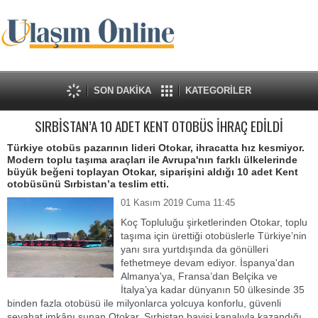
SON DAKİKA
KATEGORİLER
SIRBİSTAN’A 10 ADET KENT OTOBÜS İHRAÇ EDİLDİ
Türkiye otobüs pazarının lideri Otokar, ihracatta hız kesmiyor.
Modern toplu taşıma araçları ile Avrupa'nın farklı ülkelerinde
büyük beğeni toplayan Otokar, siparişini aldığı 10 adet Kent
otobüsünü Sırbistan’a teslim etti.
01 Kasım 2019 Cuma 11:45
Koç Topluluğu şirketlerinden Otokar, toplu
taşıma için ürettiği otobüslerle Türkiye’nin
yanı sıra yurtdışında da gönülleri
fethetmeye devam ediyor. İspanya'dan
Almanya'ya, Fransa’dan Belçika ve
İtalya’ya kadar dünyanın 50 ülkesinde 35
binden fazla otobüsü ile milyonlarca yolcuya konforlu, güvenli
seyahat imkânı sunan Otokar, Sırbistan bayisi kanalıyla kazandığı