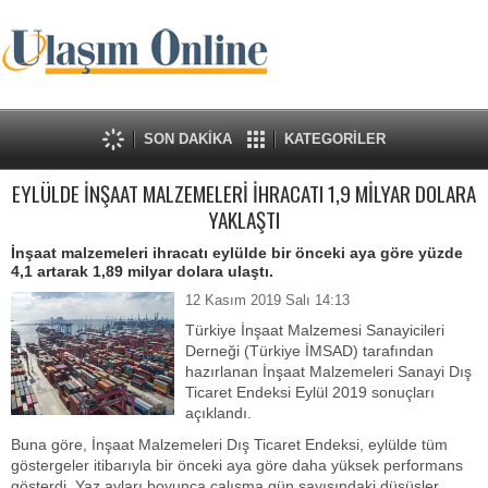
SON DAKİKA
KATEGORİLER
EYLÜLDE İNŞAAT MALZEMELERİ İHRACATI 1,9 MİLYAR DOLARA
YAKLAŞTI
İnşaat malzemeleri ihracatı eylülde bir önceki aya göre yüzde
4,1 artarak 1,89 milyar dolara ulaştı.
12 Kasım 2019 Salı 14:13
Türkiye İnşaat Malzemesi Sanayicileri
Derneği (Türkiye İMSAD) tarafından
hazırlanan İnşaat Malzemeleri Sanayi Dış
Ticaret Endeksi Eylül 2019 sonuçları
açıklandı.
Buna göre, İnşaat Malzemeleri Dış Ticaret Endeksi, eylülde tüm
göstergeler itibarıyla bir önceki aya göre daha yüksek performans
gösterdi. Yaz ayları boyunca çalışma gün sayısındaki düşüşler,