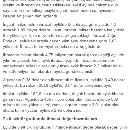
üretim ve ihracatı olumsuz etkilerken, eylül ayında çalışma gün
sayılarının normalleşmesiyle inşaat malzemeleri sanayisinde
ihracat artışı yeniden hızlandı.
İnşaat malzemeleri ihracatı eylülde önceki aya göre yüzde 4,1
artarak 1,89 milyar dolara ulaştı. İhracat, miktar bazında ise yüzde
9,6 yükselişle 4,75 milyon ton olarak gerçekleşti. İhracat Değer
Endeksi, eylüldeki artışla geçen yılın aynı dönemine göre 1,65
yükseldi. İhracat Birim Fiyat Endeksi de artış gösterdi.
İhracatın miktar olarak 4,75 milyon ton olarak gerçekleştiği eylülde
yılın en yüksek ikinci aylık ihracatı yapıldı. İnşaat malzemeleri
sanayisinde miktar olarak en yüksek aylık ihracat 2,2 milyar dolar
ve 5,36 milyon ton olarak mayısta gerçekleşmişti.
Ağustosta 0,38 dolar olan ihracat birim fiyatları, eylülde 0,40 dolara
yükseldi. Bu rakam 2018 Eylül'de 0,54 dolar seviyesindeydi.
İthalat, eylülde 182,6 bin ton olurken, düşük bazda bir aylık ithalat
gerçekleşti. Ağustosta 486 milyon dolar olan ithalat eylülde 539
milyon dolara yükseldi. Ağustos kilogram başına 3,01 dolar olan
ithalat birim fiyatları eylülde 2,95 dolara indi.
7 alt sektör grubunda ihracat değer bazında arttı
Eylülde 8 alt ürün grubunun 7'sinde ihracat değer olarak geçen yılın