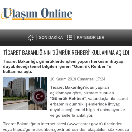
SON DAKİKA
KATEGORİLER
TİCARET BAKANLIĞININ 'GÜMRÜK REHBERİ' KULLANIMA AÇILDI
Ticaret Bakanlığı, gümrüklerde işlem yapan herkesin ihtiyaç
duyabileceği temel bilgileri içeren "Gümrük Rehberi"ni
kullanıma açtı.
16 Kasım 2019 Cumartesi 17:24
Ticaret Bakanlığı
'ndan yapılan
açıklamaya göre, hizmete sunulan
"
Gümrük Rehberi
", vatandaşlar ile ticaret
erbabının gümrük işlemlerinde ihtiyaç
duyabileceği temel bilgileri animasyonlar
ve görsellerle anlatıyor.
Ticaret Bakanlığının internet sitesi (www.ticaret.gov.tr) üzerinden
veya https://gumrukrehberi.gov.tr adresinden ulaşabilen söz konusu