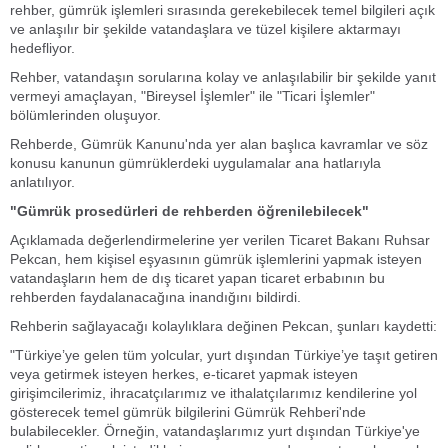
rehber, gümrük işlemleri sırasında gerekebilecek temel bilgileri açık
ve anlaşılır bir şekilde vatandaşlara ve tüzel kişilere aktarmayı
hedefliyor.
Rehber, vatandaşın sorularına kolay ve anlaşılabilir bir şekilde yanıt
vermeyi amaçlayan, "Bireysel İşlemler" ile "Ticari İşlemler"
bölümlerinden oluşuyor.
Rehberde, Gümrük Kanunu'nda yer alan başlıca kavramlar ve söz
konusu kanunun gümrüklerdeki uygulamalar ana hatlarıyla
anlatılıyor.
"Gümrük prosedürleri de rehberden öğrenilebilecek"
Açıklamada değerlendirmelerine yer verilen Ticaret Bakanı Ruhsar
Pekcan, hem kişisel eşyasının gümrük işlemlerini yapmak isteyen
vatandaşların hem de dış ticaret yapan ticaret erbabının bu
rehberden faydalanacağına inandığını bildirdi.
Rehberin sağlayacağı kolaylıklara değinen Pekcan, şunları kaydetti:
"Türkiye’ye gelen tüm yolcular, yurt dışından Türkiye’ye taşıt getiren
veya getirmek isteyen herkes, e-ticaret yapmak isteyen
girişimcilerimiz, ihracatçılarımız ve ithalatçılarımız kendilerine yol
gösterecek temel gümrük bilgilerini Gümrük Rehberi'nde
bulabilecekler. Örneğin, vatandaşlarımız yurt dışından Türkiye'ye