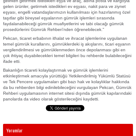
gelirken getirmek istedikleri eşya ve araç, adına posta ve kargoyla
gelen ürünler, getirmek istedikleri ev eşyası, nakit para ve ziynet
eşyası, engelli vatandaşlarımızın kullanılması için hazırlanmış özel
taşıtlar gibi bireysel eşyalarının gümrük işlemleri sırasında
faydalanabileceği gümrük muafiyetlerini ve tabi olacağı gümrük
prosedürlerini Gümrük Rehberi'nden öğrenebilecek."
Pekcan, ticaret erbabının ithalat ve ihracat işlemlerine uygulanan
temel gümrük kurallarını, gümrüklerdeki iş akışlarını, ticari eşyanın
vergilendirilmesi ve gümrüklenmeden önce depolanması gibi en
çok ihtiyaç duyabilecekleri temel bilgileri bu rehberde bulabileceğini
ifade etti.
Bakanlığın ticareti kolaylaştırmak ve gümrük işlemlerini
etkinleştirmek amacıyla yürüttüğü Yetkilendirilmiş Yükümlü Statüsü
ve Tek Pencere uygulamaları gibi bazı hak ve kolaylıklar hakkında
da bu rehberden bilgi edinilebileceğini vurgulayan Pekcan, Gümrük
Rehberi uygulamasının internet sitesi dışında gümrük kapılarındaki
panolarda da video olarak gösterileceğini kaydetti.
Yorumlar