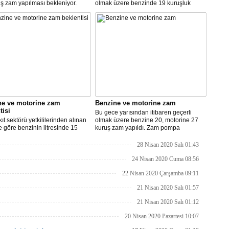
ş zam yapılması bekleniyor.
olmak üzere benzinde 19 kuruşluk
indirim gerçekleşti.
ne ve motorine zam
Benzine ve motorine zam
tisi
Bu gece yarısından itibaren geçerli
ıt sektörü yetkililerinden alınan
olmak üzere benzine 20, motorine 27
re göre benzinin litresinde 15
kuruş zam yapıldı. Zam pompa
motorinin litresinde ise 13 kuruş
fiyatlarına yansıyacak.
ılması bekleniyor.
28 Nisan 2020 Salı 01:43
24 Nisan 2020 Cuma 08:56
22 Nisan 2020 Çarşamba 09:11
21 Nisan 2020 Salı 01:57
21 Nisan 2020 Salı 01:12
20 Nisan 2020 Pazartesi 10:07