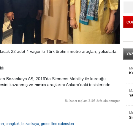
M
yö
Ha
ÇO
Bİ
Cu
ka
Ah
Ku
acak 22 adet 4 vagonlu Türk üretimi metro araçları, yolcularla
YA
ldı.
M
Ku
ştiren Bozankaya AŞ, 2016'da Siemens Mobility ile kurduğu
lesini kazanmış ve
metro
araçlarını Ankara'daki tesislerinde
M.
Ya
Bu haber toplam 2105 defa okunmuştur
Mu
Si
arı
,
bangkok
,
bozankaya
,
green line extension