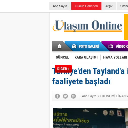
Ana Sayfa
Günün Haberleri
Arşiv
Siten
GÜNCEL
KARA ULAŞIMI
HAVA YOLLARI
Türkiye'den Tayland'a 
DİĞER »
faaliyete başladı
Ana Sayfa
»
EKONOMİ-FİNANS