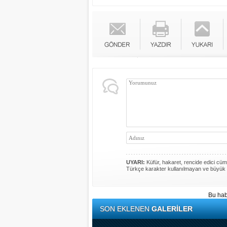
UYARI:
Küfür, hakaret, rencide edici cümle
Türkçe karakter kullanılmayan ve büyük 
Bu hab
SON EKLENEN
GALERİLER