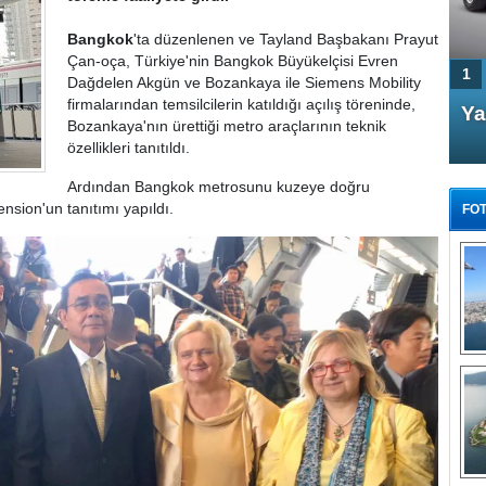
Bangkok
'ta düzenlenen ve Tayland Başbakanı Prayut
Çan-oça, Türkiye'nin Bangkok Büyükelçisi Evren
1
Dağdelen Akgün ve Bozankaya ile Siemens Mobility
firmalarından temsilcilerin katıldığı açılış töreninde,
4 Kapılı AMG GT Coupe
Ya
Bozankaya'nın ürettiği metro araçlarının teknik
Türkiye'de satışa çıktı
özellikleri tanıtıldı.
Ardından Bangkok metrosunu kuzeye doğru
nsion'un tanıtımı yapıldı.
FOT
FA
TÜ
Tü
E
G