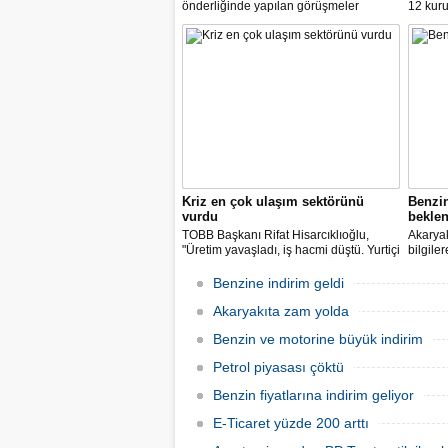
önderliğinde yapılan görüşmeler
12 kuru
sonucunda, dağıtım masraf
paylarımızdan fedakârlık ederek
vatandaşlarımıza destek olacak
indirimleri hayata geçiriyoruz" dedi.
Kriz en çok ulaşım sektörünü
Benzi
vurdu
beklen
TOBB Başkanı Rifat Hisarcıklıoğlu,
Akaryak
"Üretim yavaşladı, iş hacmi düştü. Yurtiçi
bilgile
ve dışı uçuşlar iptal edildi. Ülkeler
kuruş, 
sınırları kapattı, ihracat yavaşladı,
zam yap
Benzine indirim geldi
mallarımızı taşıyamaz hale geldik" dedi.
Akaryakıta zam yolda
Benzin ve motorine büyük indirim
Petrol piyasası çöktü
Benzin fiyatlarına indirim geliyor
E-Ticaret yüzde 200 arttı