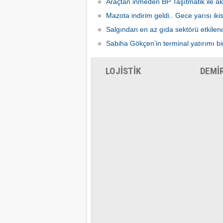
Araçtan inmeden BP Taşıtmatik ile ak
Mazota indirim geldi.. Gece yarısı ik
Salgından en az gıda sektörü etkilen
Sabiha Gökçen’in terminal yatırımı bir
LOJİSTİK
DEMİ