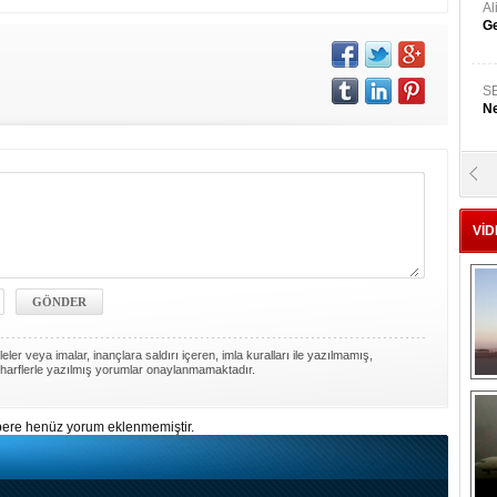
A
Ge
S
Ne
A
"L
VİD
M
Ba
ler veya imalar, inançlara saldırı içeren, imla kuralları ile yazılmamış,
harflerle yazılmış yorumlar onaylanmamaktadır.
ere henüz yorum eklenmemiştir.