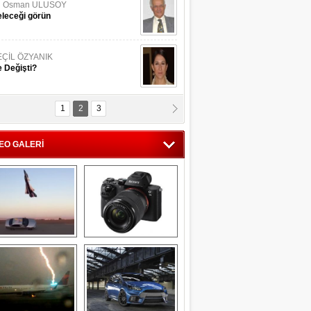
li Osman ULUSOY
leceği görün
EÇİL ÖZYANIK
 Değişti?
1
2
3
DNAN SAKA
iman Kenti Aliağa"
EO GALERİ
ERİÇ KÖYATASI
yraksız Vatan !
Savaş uçağı 
Sony Alpha 7R II ön 
pilotundan 
inceleme
muhteşem gösteri