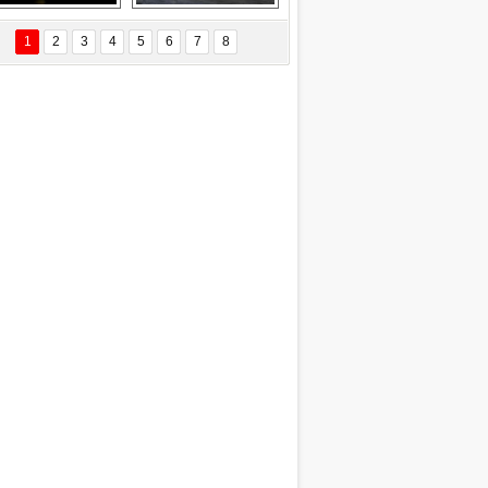
Delta uçağına 
Ford Focus RS 
yıldırım çarptı
(2015)
1
2
3
4
5
6
7
8