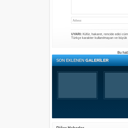
UYARI:
Küfür, hakaret, rencide edici cümle
Türkçe karakter kullanılmayan ve büyük 
Bu hab
SON EKLENEN
GALERİLER
Diğer Haberler