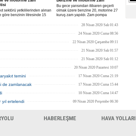
ne ve motorine zam
Benzine ve motorine zam
S
tisi
Bu gece yarısından itibaren geçerli
Ne
ıt sektörü yetkililerinden alınan
olmak üzere benzine 20, motorine 27
re göre benzinin litresinde 15
kuruş zam yapıldı. Zam pompa
motorinin litresinde ise 13 kuruş
fiyatlarına yansıyacak.
ılması bekleniyor.
28 Nisan 2020 Salı 01:43
A
"L
24 Nisan 2020 Cuma 08:56
22 Nisan 2020 Çarşamba 09:11
M
21 Nisan 2020 Salı 01:57
Ba
21 Nisan 2020 Salı 01:12
20 Nisan 2020 Pazartesi 10:07
aryakıt temini
17 Nisan 2020 Cuma 21:19
isi de zamlanacak
17 Nisan 2020 Cuma 15:44
di
10 Nisan 2020 Cuma 14:47
 yıl ertelendi
09 Nisan 2020 Perşembe 06:30
RYOLU
HABERLEŞME
HAVA YOLLARI