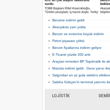
Kriz en çok ulaşım sektörünü
Benzi
vurdu
beklen
TOBB Başkanı Rifat Hisarcıklıoğlu,
Akaryak
"Üretim yavaşladı, iş hacmi düştü. Yurtiçi
bilgile
ve dışı uçuşlar iptal edildi. Ülkeler
kuruş, 
sınırları kapattı, ihracat yavaşladı,
zam yap
Benzine indirim geldi
mallarımızı taşıyamaz hale geldik" dedi.
Akaryakıta zam yolda
Benzin ve motorine büyük indirim
Petrol piyasası çöktü
Benzin fiyatlarına indirim geliyor
E-Ticaret yüzde 200 arttı
Araçtan inmeden BP Taşıtmatik ile ak
Mazota indirim geldi.. Gece yarısı ik
Salgından en az gıda sektörü etkilen
Sabiha Gökçen’in terminal yatırımı bir
LOJİSTİK
DEMİ