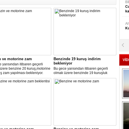
Bİ
Cu
ka
Ah
Ku
M
Ku
n ve motorine zam
Benzinde 19 kuruş indirim
VİD
bekleniyor
 yarısından itibaren geçerli
M.
üzere benzine 20 kuruş,motorine
Bu gece yarısından itibaren geçerli
Ya
ş zam yapılması bekleniyor.
olmak üzere benzinde 19 kuruşluk
indirim gerçekleşti.
Mu
Si
A
Ge