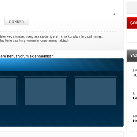
yö
ÇO
ler veya imalar, inançlara saldırı içeren, imla kuralları ile yazılmamış,
harflerle yazılmış yorumlar onaylanmamaktadır.
YA
ere henüz yorum eklenmemiştir.
FA
TÜ
E
G
M
Ha