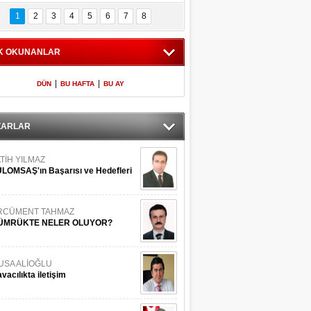
Bilinmeyen 
İşte Meclis'e giren 
nleriyle İstanbul 
600 milletvekilinin 
1
2
3
4
5
6
7
8
Adaları
listesi
K OKUNANLAR
|
|
DÜN
BU HAFTA
BU AY
ZARLAR
TİH YILMAZ
LOMSAŞ'ın Başarısı ve Hedefleri
RCÜMENT TAHMAZ
ÜMRÜKTE NELER OLUYOR?
USA ALİOĞLU
vacılıkta iletişim