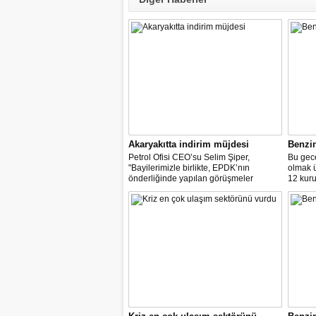
Akaryakıtta indirim müjdesi
Benzi
Petrol Ofisi CEO’su Selim Şiper,
Bu gece
"Bayilerimizle birlikte, EPDK’nın
olmak 
önderliğinde yapılan görüşmeler
12 kuru
sonucunda, dağıtım masraf
paylarımızdan fedakârlık ederek
vatandaşlarımıza destek olacak
indirimleri hayata geçiriyoruz" dedi.