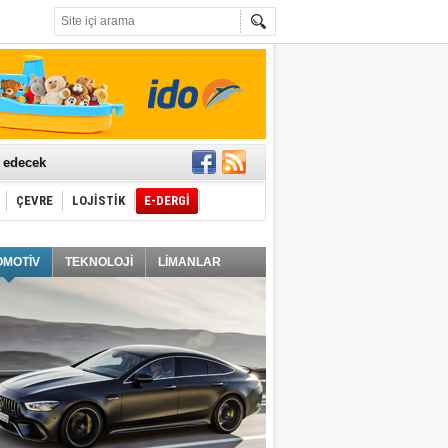
t edecek
ÇEVRE
LOJİSTİK
E-DERGİ
ğlayacak
OMOTİV
TEKNOLOJİ
LİMANLAR
i