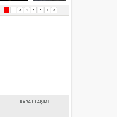
EÇİL ÖZYANIK
Delta uçağına 
Ford Focus RS 
 Değişti?
yıldırım çarptı
(2015)
1
2
3
4
5
6
7
8
DNAN SAKA
iman Kenti Aliağa"
ERİÇ KÖYATASI
yraksız Vatan !
KARA ULAŞIMI