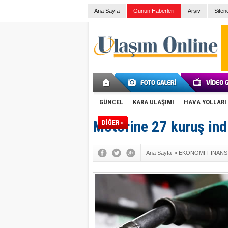
Ana Sayfa
Günün Haberleri
Arşiv
Siten
GÜNCEL
KARA ULAŞIMI
HAVA YOLLARI
Motorine 27 kuruş ind
DİĞER »
Ana Sayfa
»
EKONOMİ-FİNANS