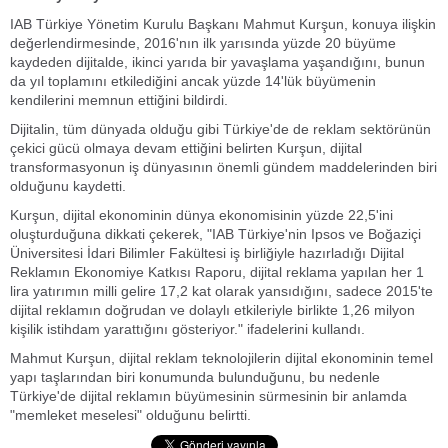
IAB Türkiye Yönetim Kurulu Başkanı Mahmut Kurşun, konuya ilişkin
değerlendirmesinde, 2016'nın ilk yarısında yüzde 20 büyüme
kaydeden dijitalde, ikinci yarıda bir yavaşlama yaşandığını, bunun
da yıl toplamını etkilediğini ancak yüzde 14'lük büyümenin
kendilerini memnun ettiğini bildirdi.
Dijitalin, tüm dünyada olduğu gibi Türkiye'de de reklam sektörünün
çekici gücü olmaya devam ettiğini belirten Kurşun, dijital
transformasyonun iş dünyasının önemli gündem maddelerinden biri
olduğunu kaydetti.
Kurşun, dijital ekonominin dünya ekonomisinin yüzde 22,5'ini
oluşturduğuna dikkati çekerek, "IAB Türkiye'nin Ipsos ve Boğaziçi
Üniversitesi İdari Bilimler Fakültesi iş birliğiyle hazırladığı Dijital
Reklamın Ekonomiye Katkısı Raporu, dijital reklama yapılan her 1
lira yatırımın milli gelire 17,2 kat olarak yansıdığını, sadece 2015'te
dijital reklamın doğrudan ve dolaylı etkileriyle birlikte 1,26 milyon
kişilik istihdam yarattığını gösteriyor." ifadelerini kullandı.
Mahmut Kurşun, dijital reklam teknolojilerin dijital ekonominin temel
yapı taşlarından biri konumunda bulunduğunu, bu nedenle
Türkiye'de dijital reklamın büyümesinin sürmesinin bir anlamda
"memleket meselesi" olduğunu belirtti.