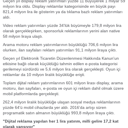
Geçen yıl display reklam yatırımları yüzde 11 büyüyerek 1 milyar 59
milyon lira oldu. Display reklamlar kategorisinde en büyük payı
821,4 milyon lira ile gösterim ya da tıklama bazlı reklam yatırımları
aldı.
Video reklam yatırımları yüzde 34'lük büyümeyle 179,8 milyon lira
olarak gerçekleşirken, sponsorluk reklamlarının yerini alan native
58 milyon liraya ulaştı.
Arama motoru reklam yatırımlarının büyüklüğü 706,6 milyon lira
olurken, ilan sayfaları reklam yatırımları 91,1 milyon liraya çıktı.
Geçen yıl Elektronik Ticaretin Düzenlenmesi Hakkında Kanun'un
etkisine bağlı olarak küçüldüğü tahmin edilen e-posta kategorisi
gerilemeyi sürdürdü ve 5,6 milyon lira olarak gerçekleşti. Oyun içi
reklamlar da 10 milyon liralık büyüklüğe erişti.
Toplam dijital reklam yatırımlarının 601 milyon lirası display, arama
motoru, ilan sayfaları, e-posta ve oyun içi reklam dahil olmak üzere
mobil platformlarda gerçekleşti.
262,4 milyon liralık büyüklüğe ulaşan sosyal medya reklamlarının
yüzde 64'ü mobil cihazlarda yer aldı. 2016'da artışı süren
programatik satın almanın büyüklüğü 993,8 milyon liraya çıktı.
"Dijital reklama yapılan her 1 lira yatırım, milli gelire 17,2 kat
olarak yansıyor"