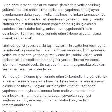
Buna göre ihracat, ithalat ve transit işlemlerinin yetkilendirilmiş
yükümlü statüsü sahibi firma tesisinden yapılmasını sağlayan
uygulamanın daha yaygın kullanılabilmesine imkan tanınacak. Bu
kapsamda, ithalat ve transit işlemlerinin yetkilendirilmiş yükümlü
statüsü sahibi firma tesisinden yapılmasına ilişkin iş akışları
sadeleştirilerek daha kolay, anlaşılır ve uygulanabilir hale
getirilecek. Tüm rejimlerde yerinde gümrükleme uygulamasına
olanak sağlanacak.
İzinli gönderici yetkisi sahibi taşımacıların ihracatta herkesin ve tüm
rejimlerdeki eşyasını taşımalarına imkan verilecek. İzinli gönderici
yetkisi ve ihracatta yerinde gümrükleme izni sahibi kişiler, kendi
tesisleri içinde istedikleri herhangi bir yerden ihracat ve transit
işlemlerini yapabilecek. Bu sayede firmaların yaşamakta oldukları
yer tahsisi sorunları giderilecek.
Yerinde gümrükleme işlemlerinde gümrük kontrollerine yönelik risk
analizleri sonuçlarının bildirilmesine ilişkin bekleme süresi önemli
ölçüde kısaltılacak. Başvuruların objektif kriterler üzerinden
yapılması amacıyla söz konusu form sade ve standart hale
getirilecek, firmanın durumuna uygun cevapları seçmesi
sağlanacak. Böylece başvuru süreci daha kolay ve hızlı
tamamlanabilecek.