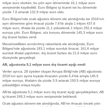
milyar euro olurken, bu yılın aynı döneminde 16,1 milyar euro
seviyesinde kaydedildi. Euro Bölgesi içi ticaret ise bu dönemde
yüzde 7,6 artarak 132,9 milyar euro oldu.
Euro Bölgesi'nde ocak-ağustos dönemi ele alındığında ise 2016’nın
aynı dönemine göre ihracat yüzde 7,6’lık atışla 1 trilyon 437,6
milyar euro, ithalat da yüzde 11,1 yükselerek 1 trilyon 292,4 milyar
euroya çıktı. Euro Bölgesi, söz konusu dönemde 145,3 milyar euro
dış ticaret fazlası verdi.
Mevsimsellikten arındırılmış rakamlarla ele alındığında, Euro
Bölgesi'nde ağustosta 183,1 milyar euroluk ihracat, 161,6 milyar
euroluk ithalat yapılırken, dış ticaret fazlası da 21,6 milyar euro
düzeyinde gerçekleşti.
AB, ağustosta 5,1 milyar euro dış ticaret açığı verdi
Veriler ayrıca, 28 üyeden oluşan Avrupa Birliği'nde (AB) ağustosta
2016’nın aynı ayına kıyasla ihracatın yüzde 6,4’lük artışla 145,5
milyar euroya, ithalatın da yüzde 3,9 artarak 150,5 milyar euroya
yükseldiğini ortaya koydu.
AB'de ağustosta 5,1 milyar euro dış ticaret açığı gerçekleşirken, AB
içi ticaret 249,3 milyar euro seviyesinde belirlendi.
Ocak-ağustos dönemi ele alındığında, AB’nin ihracatı önceki yılın