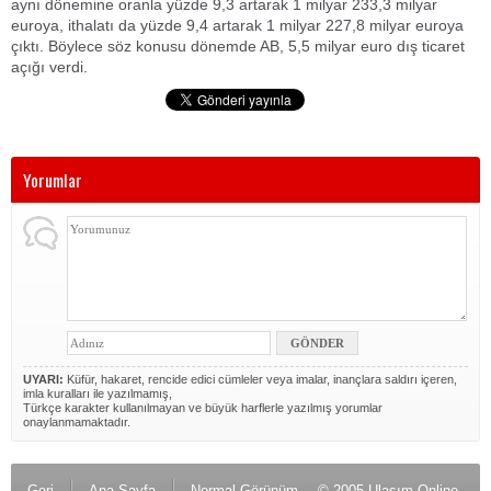
aynı dönemine oranla yüzde 9,3 artarak 1 milyar 233,3 milyar
euroya, ithalatı da yüzde 9,4 artarak 1 milyar 227,8 milyar euroya
çıktı. Böylece söz konusu dönemde AB, 5,5 milyar euro dış ticaret
açığı verdi.
Yorumlar
UYARI:
Küfür, hakaret, rencide edici cümleler veya imalar, inançlara saldırı içeren,
imla kuralları ile yazılmamış,
Türkçe karakter kullanılmayan ve büyük harflerle yazılmış yorumlar
onaylanmamaktadır.
Geri
Ana Sayfa
Normal Görünüm
© 2005 Ulaşım Online