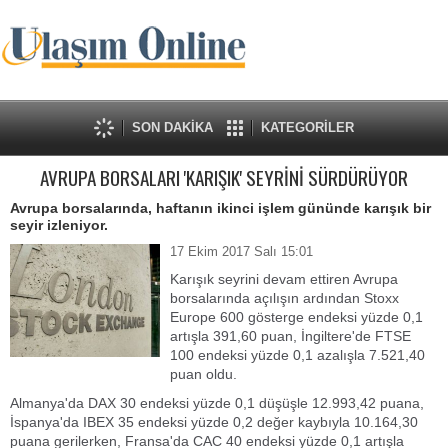
SON DAKİKA
KATEGORİLER
AVRUPA BORSALARI 'KARIŞIK' SEYRİNİ SÜRDÜRÜYOR
Avrupa borsalarında, haftanın ikinci işlem gününde karışık bir
seyir izleniyor.
17 Ekim 2017 Salı 15:01
Karışık seyrini devam ettiren Avrupa
borsalarında açılışın ardından Stoxx
Europe 600 gösterge endeksi yüzde 0,1
artışla 391,60 puan, İngiltere'de FTSE
100 endeksi yüzde 0,1 azalışla 7.521,40
puan oldu.
Almanya'da DAX 30 endeksi yüzde 0,1 düşüşle 12.993,42 puana,
İspanya'da IBEX 35 endeksi yüzde 0,2 değer kaybıyla 10.164,30
puana gerilerken, Fransa'da CAC 40 endeksi yüzde 0,1 artışla