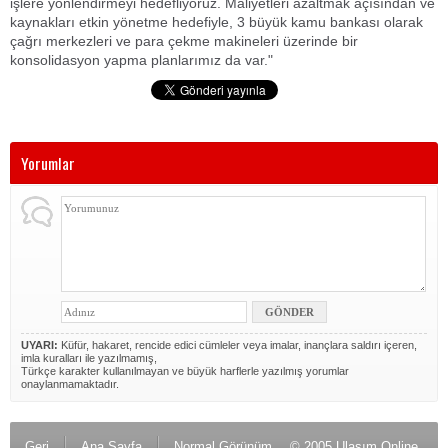
işlere yönlendirmeyi hedefliyoruz. Maliyetleri azaltmak açısından ve
kaynakları etkin yönetme hedefiyle, 3 büyük kamu bankası olarak
çağrı merkezleri ve para çekme makineleri üzerinde bir
konsolidasyon yapma planlarımız da var."
Yorumlar
UYARI:
Küfür, hakaret, rencide edici cümleler veya imalar, inançlara saldırı içeren,
imla kuralları ile yazılmamış,
Türkçe karakter kullanılmayan ve büyük harflerle yazılmış yorumlar
onaylanmamaktadır.
Geri
Ana Sayfa
Normal Görünüm
© 2005 Ulaşım Online