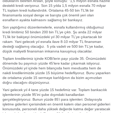
olduklarını belirten Arslan, şöyle konuştu: "1,5 milyon esnafa hazine
destekli kredi veriyoruz. Son 15 yılda 1,5 milyon esnafa 70 milyar
TL toplam kredi kullandırdık. Ortalama 45-50 bin TL’lik bir
finansmanla sosyal denge ve barışta çok önemli yeri olan
esnafların ayakta kalmasını sağlamış bir bankayız.
Son yaptığımız düzenlemelerle, esnafa kullandırmış olduğumuz
kredi limitimiz 50 binden 200 bin TL’ye çıktı. Şu anda 22 milyar
TL’lik bir bakiyeyi önümüzdeki yıl 30 milyar TL’ye çıkartacak bir
rakam. Yani gelecek yıl esnafa ilave 8-10 milyar TL finansman
desteği sağlamış olacağız. 5 yıla vadeli ve 500 bin TL’ye kadar,
düşük maliyetli finansman imkanına kavuşmuş olacaklar.
Toplam kredilerimiz içinde KOBi’lerin payı yüzde 35. Önümüzdeki
dönemde bu payımızı yüzde 45’lere kadar çıkarmak istiyoruz.
Önümüzdeki yıl içinde hem bilançoda hem mevduatta hem de
nakdi kredilerimizde yüzde 15 büyüme hedefliyoruz. Bunu yaparken
de ortalama yüzde 15 sermaye karlılığının da bizim açımızdan
doğru olacağını düşünüyoruz.
Yani gelecek yıl 4 tane yüzde 15 hedefimiz var. Toplam bankacılık
işlemlerinin yüzde 95’ini şube dışındaki kanallardan
gerçekleştiriyoruz. Bunun yüzde 85’i para işlemleri. Dolayısıyla
işletme giderleri içerisindeki en önemli kalem olan personel giderleri
konusunda, personeli daha yüksek değerde katma değer yaratacak