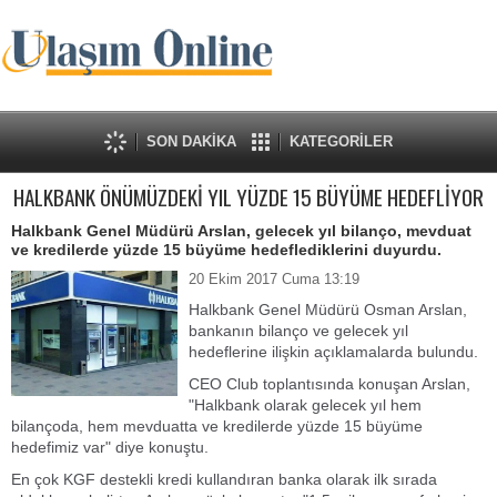
SON DAKİKA
KATEGORİLER
HALKBANK ÖNÜMÜZDEKİ YIL YÜZDE 15 BÜYÜME HEDEFLİYOR
Halkbank Genel Müdürü Arslan, gelecek yıl bilanço, mevduat
ve kredilerde yüzde 15 büyüme hedeflediklerini duyurdu.
20 Ekim 2017 Cuma 13:19
Halkbank Genel Müdürü Osman Arslan,
bankanın bilanço ve gelecek yıl
hedeflerine ilişkin açıklamalarda bulundu.
CEO Club toplantısında konuşan Arslan,
"Halkbank olarak gelecek yıl hem
bilançoda, hem mevduatta ve kredilerde yüzde 15 büyüme
hedefimiz var" diye konuştu.
En çok KGF destekli kredi kullandıran banka olarak ilk sırada