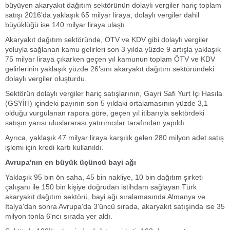
büyüyen akaryakıt dağıtım sektörünün dolaylı vergiler hariç toplam
satışı 2016'da yaklaşık 65 milyar liraya, dolaylı vergiler dahil
büyüklüğü ise 140 milyar liraya ulaştı.
Akaryakıt dağıtım sektöründe, ÖTV ve KDV gibi dolaylı vergiler
yoluyla sağlanan kamu gelirleri son 3 yılda yüzde 9 artışla yaklaşık
75 milyar liraya çıkarken geçen yıl kamunun toplam ÖTV ve KDV
gelirlerinin yaklaşık yüzde 26’sını akaryakıt dağıtım sektöründeki
dolaylı vergiler oluşturdu.
Sektörün dolaylı vergiler hariç satışlarının, Gayri Safi Yurt İçi Hasıla
(GSYİH) içindeki payının son 5 yıldaki ortalamasının yüzde 3,1
olduğu vurgulanan rapora göre, geçen yıl itibarıyla sektördeki
satışın yarısı uluslararası yatırımcılar tarafından yapıldı.
Ayrıca, yaklaşık 47 milyar liraya karşılık gelen 280 milyon adet satış
işlemi için kredi kartı kullanıldı.
Avrupa'nın en büyük üçüncü bayi ağı
Yaklaşık 95 bin ön saha, 45 bin nakliye, 10 bin dağıtım şirketi
çalışanı ile 150 bin kişiye doğrudan istihdam sağlayan Türk
akaryakıt dağıtım sektörü, bayi ağı sıralamasında Almanya ve
İtalya'dan sonra Avrupa'da 3'üncü sırada, akaryakıt satışında ise 35
milyon tonla 6'ncı sırada yer aldı.