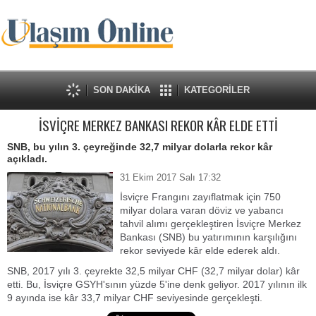
SON DAKİKA
KATEGORİLER
İSVİÇRE MERKEZ BANKASI REKOR KÂR ELDE ETTİ
SNB, bu yılın 3. çeyreğinde 32,7 milyar dolarla rekor kâr
açıkladı.
31 Ekim 2017 Salı 17:32
İsviçre Frangını zayıflatmak için 750
milyar dolara varan döviz ve yabancı
tahvil alımı gerçekleştiren İsviçre Merkez
Bankası (SNB) bu yatırımının karşılığını
rekor seviyede kâr elde ederek aldı.
SNB, 2017 yılı 3. çeyrekte 32,5 milyar CHF (32,7 milyar dolar) kâr
etti. Bu, İsviçre GSYH'sının yüzde 5'ine denk geliyor.
2017 yılının ilk
9 ayında ise kâr 33,7 milyar CHF seviyesinde gerçekleşti.