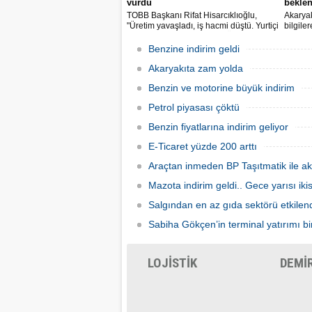
vurdu
beklen
TOBB Başkanı Rifat Hisarcıklıoğlu,
Akaryak
"Üretim yavaşladı, iş hacmi düştü. Yurtiçi
bilgile
ve dışı uçuşlar iptal edildi. Ülkeler
kuruş, 
sınırları kapattı, ihracat yavaşladı,
zam yap
Benzine indirim geldi
mallarımızı taşıyamaz hale geldik" dedi.
Akaryakıta zam yolda
Benzin ve motorine büyük indirim
Petrol piyasası çöktü
Benzin fiyatlarına indirim geliyor
E-Ticaret yüzde 200 arttı
Araçtan inmeden BP Taşıtmatik ile ak
Mazota indirim geldi.. Gece yarısı ik
Salgından en az gıda sektörü etkilen
Sabiha Gökçen’in terminal yatırımı bir
LOJİSTİK
DEMİ