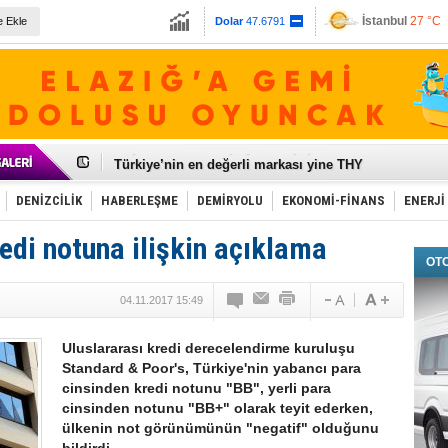
İstanbul
27 °C
e Ekle
Dolar
47.6791
Ankara
31 °C
Euro
55.1258
Galataport Projesi'nde sona yaklaşıldı
BMW, deniz biyoyakıtını UECC, GoodShipping ile tes
Kiralık minibüse talep artışı var
VW'de üst düzey atama
Ünye Limanı Türkiye'yi lider yapacak
Türkiye’nin en değerli markası yine THY
İzmir-Antalya seyahat süresi 3 saate inecek
Osmanlı'nın projesi ülkeye milyarlarca dolar gelir sa
DENİZCİLİK
HABERLEŞME
DEMİRYOLU
EKONOMİ-FİNANS
ENERJİ
Otomotivde üretim artıyor, satış beklentileri yükseldi
Toyota Türkiye, 800 kişi istihdam edecek
redi notuna ilişkin açıklama
Otomobil ihracatı mayıs ayında yüzde 56 azaldı
OT
HAVAŞ 21 havalimanında hizmete başladı
İran'a ait yük gemisi Irak karasularında battı
04.11.2017 15:49
'Jet uçak' çözümü ile gemi ihracatına hareketlilik geld
Rus savaş gemisi Çanakkale Boğazı’ndan geçti
Uluslararası kredi derecelendirme kuruluşu
Standard & Poor's, Türkiye'nin yabancı para
cinsinden kredi notunu "BB", yerli para
cinsinden notunu "BB+" olarak teyit ederken,
ülkenin not görünümünün "negatif" olduğunu