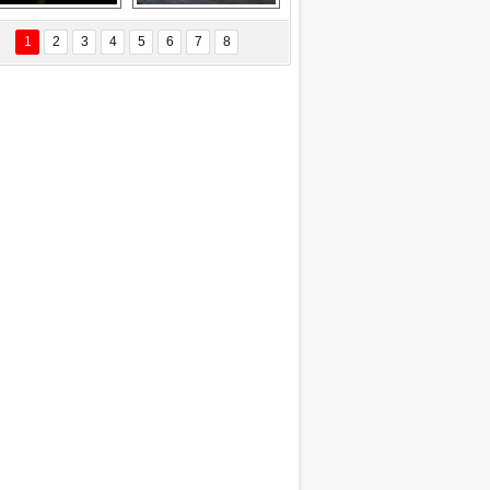
Delta uçağına 
Ford Focus RS 
yıldırım çarptı
(2015)
1
2
3
4
5
6
7
8