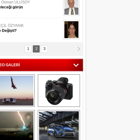
li Osman ULUSOY
leceği görün
EÇİL ÖZYANIK
 Değişti?
1
2
3
DNAN SAKA
iman Kenti Aliağa"
EO GALERİ
ERİÇ KÖYATASI
yraksız Vatan !
Savaş uçağı 
Sony Alpha 7R II ön 
pilotundan 
inceleme
muhteşem gösteri