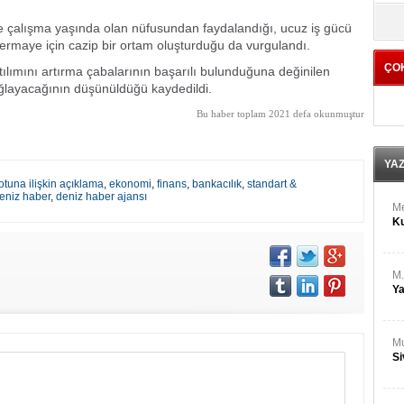
M
yö
Ha
 çalışma yaşında olan nüfusundan faydalandığı, ucuz iş gücü
 sermaye için cazip bir ortam oluşturduğu da vurgulandı.
ÇO
ılımını artırma çabalarının başarılı bulunduğuna değinilen
Bİ
Cu
ğlayacağının düşünüldüğü kaydedildi.
ka
Bu haber toplam 2021 defa okunmuştur
Ah
Ku
YA
otuna ilişkin açıklama
,
ekonomi
,
finans
,
bankacılık
,
standart &
eniz haber
,
deniz haber ajansı
M
Ku
M.
Ya
Mu
Si