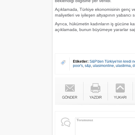
beklendiği bilgisine yer verildi.
Açıklamada, Türkiye ekonomisinin genç ve
maliyetleri ve iyileşen altyapının yabancı
Ayrıca, hükümetin kadınların iş gücüne kat
açıklamada, bunun büyümeye yararlar sa
Etiketler:
S&P'den Türkiye'nin kredi n
poor's
,
s&p
,
ulasimonline
,
ulastirma
,
d