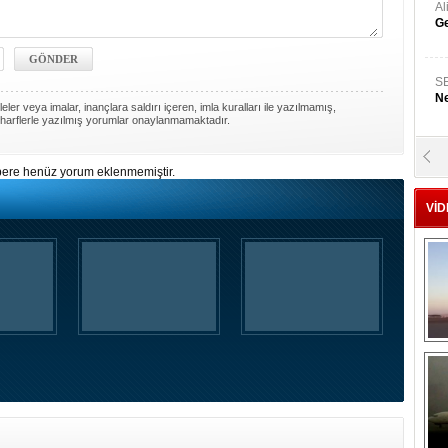
A
Ge
S
Ne
ler veya imalar, inançlara saldırı içeren, imla kuralları ile yazılmamış,
harflerle yazılmış yorumlar onaylanmamaktadır.
A
ere henüz yorum eklenmemiştir.
"L
VİD
M
Ba