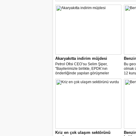
Akaryakıtta indirim müjdesi
Benzi
Petrol Ofisi CEO’su Selim Şiper,
Bu gece
"Bayilerimizle birlikte, EPDK’nın
olmak 
önderliğinde yapılan görüşmeler
12 kuru
sonucunda, dağıtım masraf
paylarımızdan fedakârlık ederek
vatandaşlarımıza destek olacak
indirimleri hayata geçiriyoruz" dedi.
Kriz en çok ulaşım sektörünü
Benzi