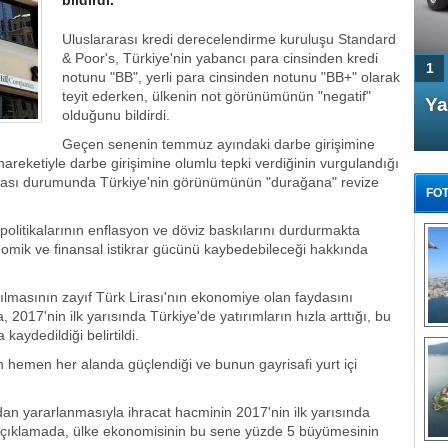
bildirdi.
Uluslararası kredi derecelendirme kuruluşu Standard
& Poor's, Türkiye'nin yabancı para cinsinden kredi
1
notunu "BB", yerli para cinsinden notunu "BB+" olarak
teyit ederken, ülkenin not görünümünün "negatif"
4 Kapılı AMG GT Coupe
Ya
olduğunu bildirdi.
Türkiye'de satışa çıktı
Geçen senenin temmuz ayındaki darbe girişimine
reketiyle darbe girişimine olumlu tepki verdiğinin vurgulandığı
şması durumunda Türkiye'nin görünümünün "durağana" revize
FOT
olitikalarının enflasyon ve döviz baskılarını durdurmakta
omik ve finansal istikrar gücünü kaybedebileceği hakkında
ılmasının zayıf Türk Lirası'nın ekonomiye olan faydasını
FA
 2017'nin ilk yarısında Türkiye'de yatırımların hızla arttığı, bu
TÜ
kaydedildiği belirtildi.
Tü
 hemen her alanda güçlendiği ve bunun gayrisafi yurt içi
E
G
ndan yararlanmasıyla ihracat hacminin 2017'nin ilk yarısında
n açıklamada, ülke ekonomisinin bu sene yüzde 5 büyümesinin