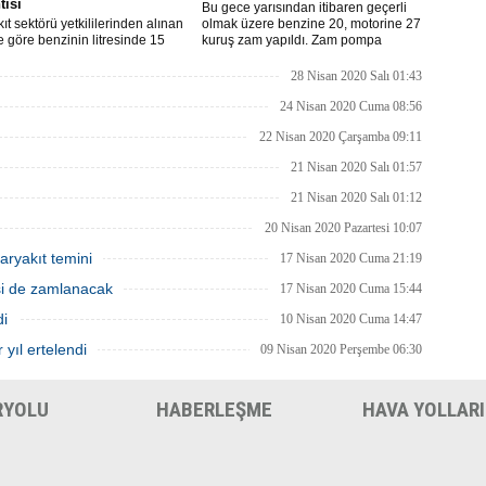
tisi
Bu gece yarısından itibaren geçerli
ıt sektörü yetkililerinden alınan
olmak üzere benzine 20, motorine 27
re göre benzinin litresinde 15
kuruş zam yapıldı. Zam pompa
motorinin litresinde ise 13 kuruş
fiyatlarına yansıyacak.
ılması bekleniyor.
28 Nisan 2020 Salı 01:43
24 Nisan 2020 Cuma 08:56
22 Nisan 2020 Çarşamba 09:11
21 Nisan 2020 Salı 01:57
21 Nisan 2020 Salı 01:12
20 Nisan 2020 Pazartesi 10:07
aryakıt temini
17 Nisan 2020 Cuma 21:19
isi de zamlanacak
17 Nisan 2020 Cuma 15:44
di
10 Nisan 2020 Cuma 14:47
 yıl ertelendi
09 Nisan 2020 Perşembe 06:30
RYOLU
HABERLEŞME
HAVA YOLLARI