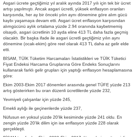
Asgari ücrete geçtiğimiz yıl aralık ayında 2017 yılı için tek bir ücret
artışı yapılmıştı. Ancak asgari ücretli, yüksek enflasyon oranları
karşısında, her ay bir önceki yılın aynı dönemine göre alım gücü
kaybı yaşamaya devam etti. Asgari ücret enflasyon karşısından
alımgücünü aylık ortalama yüzde 2.94 oranında kaybetmemiş
olsaydı, asgari ücretlinin 10 ayda eline 413 TL daha fazla geçmiş
olacaktı. Bir başka ifade ile asgari ücretli geçtiğimiz yılın aynı
dönemine (ocak-ekim) göre reel olarak 413 TL daha az gelir elde
etti.
BİSAM, TÜİK Tüketim Harcamaları İstatistikleri ve TÜİK Tüketici
Fiyat Endeksi Harcama Gruplarına Göre Endeks Sonuçlarını
kullanarak farklı gelir grupları için yaptığı enflasyon hesaplamasına
göre:
Ekim 2003-Ekim 2017 dönemleri arasında genel TÜFE yüzde 213
artış gösterirken bu oran düzenli ücretlilerde yüzde 232,
Yevmiyeli çalışanlar için yüzde 245,
Emekli aylığı ile geçinenlerde yüzde 237,
Nüfusun en yoksul yüzde 20’lik kesiminde yüzde 241 oldu. En
zengin yüzde 20’lik dilim için ise enflasyon yüzde 228 olarak
gerçekleşti.