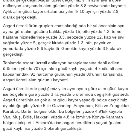
olarak gerçekleşti. Asgari ücret geçtiğimiz yılın aynı ayına göre
enflasyon karşısında alım gücünü yüzde 3.8 seviyesinde kaybetti.
Aylık alım gücü kaybı ortalaması yılın ilk 10 ayı için yüzde 2.9
olarak gerçekleşti.
Asgari ücretli ürün grupları esas alındığında bir yıl öncesinin aynı
ayına göre alım gücünü balıkta yüzde 15, ette yüzde 4.2, temel
hastane hizmetlerinde yüzde 3.3, sebzede yüzde 12, katı ve sıvı
yağlarda yüzde 5, gerçek kirada yüzde 1.3, süt, peynir ve
yumurtada yüzde 8.6 kaybetti. Genelde kayıp yüzde 3.8 olarak
gerçekleşti.
Toplamda asgari ücretli enflasyon hesaplamasına dahil edilen
ürünlerin yüzde 70’i için alım gücü kaybı yaşadı. 4 kodlu alt sınıf
kapsamındaki 91 harcama grubunun yüzde 89’unun karşısında
asgari ücretli alım gücünü kaybetti.
Asgari ücretlilerde geçtiğimiz yılın aynı ayına göre alım gücü kaybı
ise bölgelere göre yüzde 3 ila yüzde 5 oranında değişiklik gösterdi.
Asgari ücretlinin en çok alım gücü kaybı yaşadığı bölge geçtiğimiz
ay olduğu gibi yüzde 5 ile Gaziantep, Adıyaman, Kilis ve Zonguldak,
Karabük, Bartın bölgesi oldu. Bu bölgeleri yüzde 4.9’luk kayıpla
Van, Muş, Bitlis, Hakkari, yüzde 4.8 ile İzmir ve Konya-Karaman
bölgesi takip etti. Ankara’da ise asgari ücretlilerin yaşadığı alım
gücü kaybı ise yüzde 3 olarak gerçekleşti.