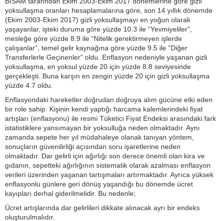
BİSAM tarafından Ekim 2003-Ekim 2017 dönemlerine göre gizli
yoksullaşma oranları hesaplamalarına göre, son 14 yıllık dönemde
(Ekim 2003-Ekim 2017) gizli yoksullaşmayı en yoğun olarak
yaşayanlar, işteki duruma göre yüzde 10.3 ile “Yevmiyeliler”,
mesleğe göre yüzde 8.9 ile “Nitelik gerektirmeyen işlerde
çalışanlar”, temel gelir kaynağına göre yüzde 9.5 ile “Diğer
Transferlerle Geçinenler” oldu. Enflasyon nedeniyle yaşanan gizli
yoksullaşma, en yoksul yüzde 20 için yüzde 8.8 seviyesinde
gerçekleşti. Buna karşın en zengin yüzde 20 için gizli yoksullaşma
yüzde 4.7 oldu.
Enflasyondaki hareketler doğrudan doğruya alım gücüne etki eden
bir role sahip. Kişinin kendi yaptığı harcama kalemlerindeki fiyat
artışları (enflasyonu) ile resmi Tüketici Fiyat Endeksi arasındaki fark
istatistiklere yansımayan bir yoksulluğa neden olmaktadır. Aynı
zamanda sepete her yıl müdahaleye olanak tanıyan yöntem,
sonuçların güvenilirliği açısından soru işaretlerine neden
olmaktadır. Dar gelirli için ağırlığı son derece önemli olan kira ve
gıdanın, sepetteki ağırlığının sistematik olarak azalması enflasyon
verileri üzerinden yaşanan tartışmaları artırmaktadır. Ayrıca yüksek
enflasyonlu günlere geri dönüş yaşandığı bu dönemde ücret
kayıpları derhal giderilmelidir. Bu nedenle;
Ücret artışlarında dar gelirlileri dikkate alınacak ayrı bir endeks
oluşturulmalıdır.