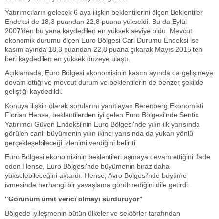
Yatırımcıların gelecek 6 aya ilişkin beklentilerini ölçen Beklentiler
Endeksi de 18,3 puandan 22,8 puana yükseldi. Bu da Eylül
2007’den bu yana kaydedilen en yüksek seviye oldu. Mevcut
ekonomik durumu ölçen Euro Bölgesi Cari Durumu Endeksi ise
kasım ayında 18,3 puandan 22,8 puana çıkarak Mayıs 2015’ten
beri kaydedilen en yüksek düzeye ulaştı.
Açıklamada, Euro Bölgesi ekonomisinin kasım ayında da gelişmeye
devam ettiği ve mevcut durum ve beklentilerin de benzer şekilde
geliştiği kaydedildi.
Konuya ilişkin olarak sorularını yanıtlayan Berenberg Ekonomisti
Florian Hense, beklentilerden iyi gelen Euro Bölgesi'nde Sentix
Yatırımcı Güven Endeksi'nin Euro Bölgesi'nde yılın ilk yarısında
görülen canlı büyümenin yılın ikinci yarısında da yukarı yönlü
gerçekleşebileceği izlenimi verdiğini belirtti.
Euro Bölgesi ekonomisinin beklentileri aşmaya devam ettiğini ifade
eden Hense, Euro Bölgesi'nde büyümenin biraz daha
yükselebileceğini aktardı. Hense, Avro Bölgesi'nde büyüme
ivmesinde herhangi bir yavaşlama görülmediğini dile getirdi.
"Görünüm ümit verici olmayı sürdürüyor"
Bölgede iyileşmenin bütün ülkeler ve sektörler tarafından