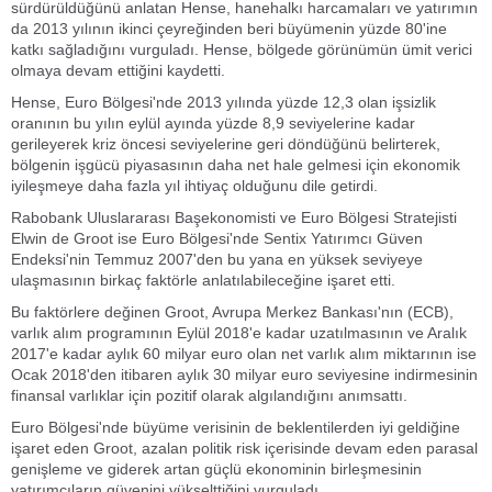
sürdürüldüğünü anlatan Hense, hanehalkı harcamaları ve yatırımın
da 2013 yılının ikinci çeyreğinden beri büyümenin yüzde 80'ine
katkı sağladığını vurguladı. Hense, bölgede görünümün ümit verici
olmaya devam ettiğini kaydetti.
Hense, Euro Bölgesi'nde 2013 yılında yüzde 12,3 olan işsizlik
oranının bu yılın eylül ayında yüzde 8,9 seviyelerine kadar
gerileyerek kriz öncesi seviyelerine geri döndüğünü belirterek,
bölgenin işgücü piyasasının daha net hale gelmesi için ekonomik
iyileşmeye daha fazla yıl ihtiyaç olduğunu dile getirdi.
Rabobank Uluslararası Başekonomisti ve Euro Bölgesi Stratejisti
Elwin de Groot ise Euro Bölgesi'nde Sentix Yatırımcı Güven
Endeksi'nin Temmuz 2007'den bu yana en yüksek seviyeye
ulaşmasının birkaç faktörle anlatılabileceğine işaret etti.
Bu faktörlere değinen Groot, Avrupa Merkez Bankası'nın (ECB),
varlık alım programının Eylül 2018'e kadar uzatılmasının ve Aralık
2017'e kadar aylık 60 milyar euro olan net varlık alım miktarının ise
Ocak 2018'den itibaren aylık 30 milyar euro seviyesine indirmesinin
finansal varlıklar için pozitif olarak algılandığını anımsattı.
Euro Bölgesi'nde büyüme verisinin de beklentilerden iyi geldiğine
işaret eden Groot, azalan politik risk içerisinde devam eden parasal
genişleme ve giderek artan güçlü ekonominin birleşmesinin
yatırımcıların güvenini yükselttiğini vurguladı.