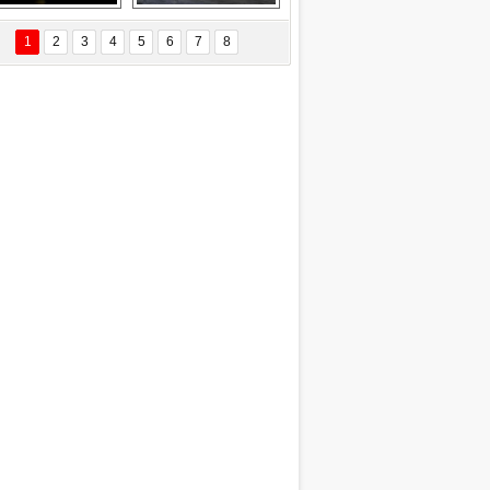
Delta uçağına 
Ford Focus RS 
yıldırım çarptı
(2015)
1
2
3
4
5
6
7
8