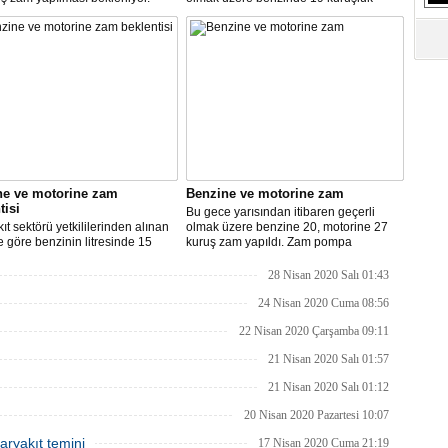
indirim gerçekleşti.
ne ve motorine zam
Benzine ve motorine zam
tisi
Bu gece yarısından itibaren geçerli
ıt sektörü yetkililerinden alınan
olmak üzere benzine 20, motorine 27
re göre benzinin litresinde 15
kuruş zam yapıldı. Zam pompa
motorinin litresinde ise 13 kuruş
fiyatlarına yansıyacak.
ılması bekleniyor.
28 Nisan 2020 Salı 01:43
24 Nisan 2020 Cuma 08:56
22 Nisan 2020 Çarşamba 09:11
21 Nisan 2020 Salı 01:57
21 Nisan 2020 Salı 01:12
20 Nisan 2020 Pazartesi 10:07
aryakıt temini
17 Nisan 2020 Cuma 21:19