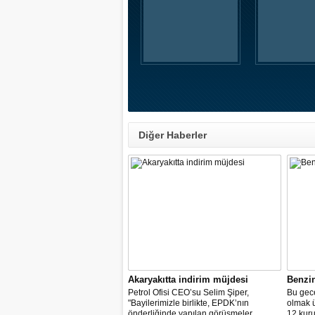
Diğer Haberler
Akaryakıtta indirim müjdesi
Benzi
Petrol Ofisi CEO’su Selim Şiper,
Bu gece
"Bayilerimizle birlikte, EPDK’nın
olmak 
önderliğinde yapılan görüşmeler
12 kuru