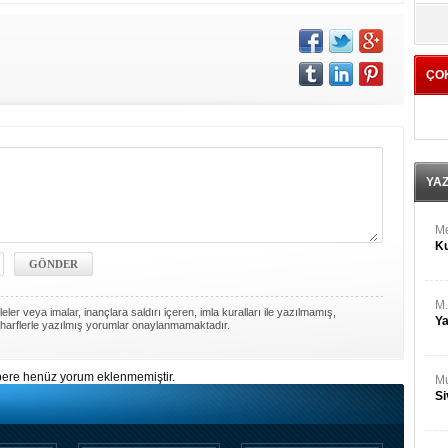
M
yö
Ha
ÇO
Bİ
Cu
ka
Ah
Ku
YA
M
Ku
M.
ler veya imalar, inançlara saldırı içeren, imla kuralları ile yazılmamış,
Ya
harflerle yazılmış yorumlar onaylanmamaktadır.
ere henüz yorum eklenmemiştir.
Mu
Si