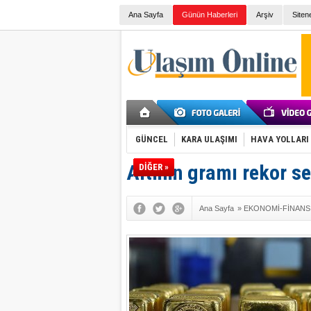
Ana Sayfa
Günün Haberleri
Arşiv
Siten
GÜNCEL
KARA ULAŞIMI
HAVA YOLLARI
Altının gramı rekor s
DİĞER »
Ana Sayfa
»
EKONOMİ-FİNANS