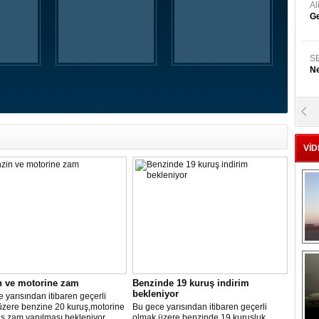
A
Ge
S
Ne
A
"L
VİD
M
Ba
n ve motorine zam
Benzinde 19 kuruş indirim
bekleniyor
 yarısından itibaren geçerli
üzere benzine 20 kuruş,motorine
Bu gece yarısından itibaren geçerli
ş zam yapılması bekleniyor.
olmak üzere benzinde 19 kuruşluk