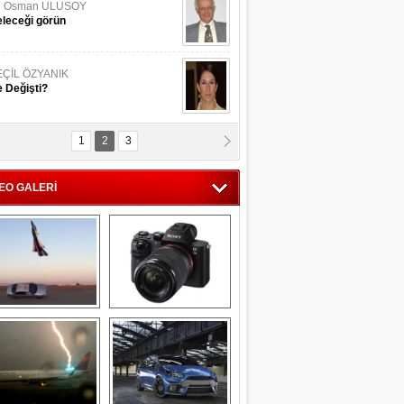
li Osman ULUSOY
leceği görün
EÇİL ÖZYANIK
 Değişti?
1
2
3
DNAN SAKA
iman Kenti Aliağa"
EO GALERİ
ERİÇ KÖYATASI
yraksız Vatan !
Savaş uçağı 
Sony Alpha 7R II ön 
pilotundan 
inceleme
muhteşem gösteri