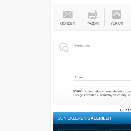
UYARI:
Küfür, hakaret, rencide edici cümle
Türkçe karakter kullanılmayan ve büyük 
Bu hab
SON EKLENEN
GALERİLER