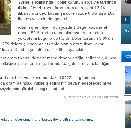
Yükseliş eğilimindeki dolar kurunun etkisiyle tarihinde
ilk kez 160.4 lirayı gören gram altın, saat 12.45
itibarıyla önceki kapanışa göre yüzde 0,5 artışla 160
lira seviyesinde dengelendi.
1
Altının gram fiyatı, dün yüzde 1 değer kazanarak
4 Kapılı AMG GT Coupe
Ya
günü 159.6 liradan tamamlamasının ardından
Türkiye'de satışa çıktı
yükselişini bugüne de taşıdı. Dolar kurunun 3.89'un
 1.279 dolara çıkmasının etkisiyle altının gram fiyatı rekor
liraya, Cumhuriyet altını da 1.068 liraya çıktı.
FOT
ltının gram fiyatını desteklemeye devam ettiğini belirterek, dünya
kisiyle kur ve emtia fiyatlarında dalgalı bir seyir izlendiğini
munda tarihi zirvesi konumundaki 3.9422'nin gündeme
mda gram altındaki yükseliş eğiliminin devam edebileceğini ve
viyelerinin görülebileceğini ifade etti.
FA
TÜ
Bu haber toplam 2308 defa okunmuştur
Tü
E
G
 yükseldi
,
ekonomi
,
finans
,
borsa
,
döviz
,
altın
,
ulasimonline
,
ansı