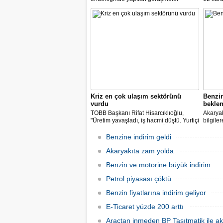
sonucunda, dağıtım masraf
paylarımızdan fedakârlık ederek
vatandaşlarımıza destek olacak
indirimleri hayata geçiriyoruz" dedi.
Kriz en çok ulaşım sektörünü
Benzi
vurdu
beklen
TOBB Başkanı Rifat Hisarcıklıoğlu,
Akaryak
"Üretim yavaşladı, iş hacmi düştü. Yurtiçi
bilgile
ve dışı uçuşlar iptal edildi. Ülkeler
kuruş, 
sınırları kapattı, ihracat yavaşladı,
zam yap
Benzine indirim geldi
mallarımızı taşıyamaz hale geldik" dedi.
Akaryakıta zam yolda
Benzin ve motorine büyük indirim
Petrol piyasası çöktü
Benzin fiyatlarına indirim geliyor
E-Ticaret yüzde 200 arttı
Araçtan inmeden BP Taşıtmatik ile ak