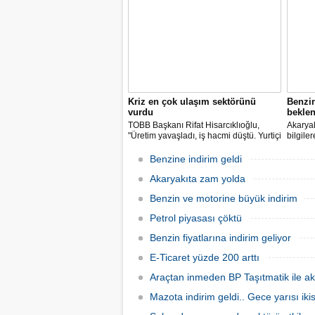
indirimleri hayata geçiriyoruz" dedi.
Kriz en çok ulaşım sektörünü
Benzi
vurdu
beklen
TOBB Başkanı Rifat Hisarcıklıoğlu,
Akaryak
"Üretim yavaşladı, iş hacmi düştü. Yurtiçi
bilgile
ve dışı uçuşlar iptal edildi. Ülkeler
kuruş, 
sınırları kapattı, ihracat yavaşladı,
zam yap
Benzine indirim geldi
mallarımızı taşıyamaz hale geldik" dedi.
Akaryakıta zam yolda
Benzin ve motorine büyük indirim
Petrol piyasası çöktü
Benzin fiyatlarına indirim geliyor
E-Ticaret yüzde 200 arttı
Araçtan inmeden BP Taşıtmatik ile ak
Mazota indirim geldi.. Gece yarısı ik