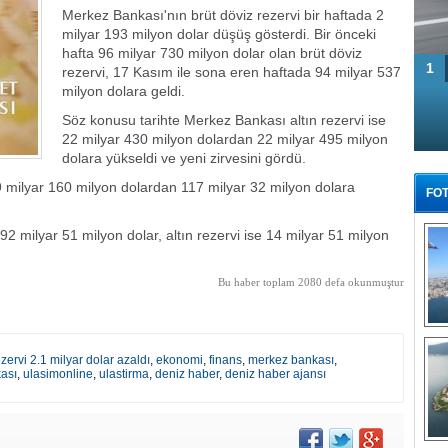
Merkez Bankası'nın brüt döviz rezervi bir haftada 2
milyar 193 milyon dolar düşüş gösterdi. Bir önceki
hafta 96 milyar 730 milyon dolar olan brüt döviz
1
rezervi, 17 Kasım ile sona eren haftada 94 milyar 537
milyon dolara geldi.
Söz konusu tarihte Merkez Bankası altın rezervi ise
22 milyar 430 milyon dolardan 22 milyar 495 milyon
dolara yükseldi ve yeni zirvesini gördü.
milyar 160 milyon dolardan 117 milyar 32 milyon dolara
FOT
2 milyar 51 milyon dolar, altın rezervi ise 14 milyar 51 milyon
Bu haber toplam 2080 defa okunmuştur
Tü
ervi 2.1 milyar dolar azaldı
,
ekonomi
,
finans
,
merkez bankası
,
kası
,
ulasimonline
,
ulastirma
,
deniz haber
,
deniz haber ajansı