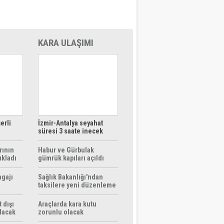
KARA ULAŞIMI
erli
İzmir-Antalya seyahat
süresi 3 saate inecek
rının
Habur ve Gürbulak
ıkladı
gümrük kapıları açıldı
agajı
Sağlık Bakanlığı'ndan
taksilere yeni düzenleme
 dışı
Araçlarda kara kutu
ılacak
zorunlu olacak