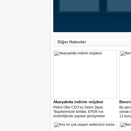
Diğer Haberler
Akaryakıtta indirim müjdesi
Benzi
Petrol Ofisi CEO’su Selim Şiper,
Bu gece
"Bayilerimizle birlikte, EPDK’nın
olmak 
önderliğinde yapılan görüşmeler
12 kuru
sonucunda, dağıtım masraf
paylarımızdan fedakârlık ederek
vatandaşlarımıza destek olacak