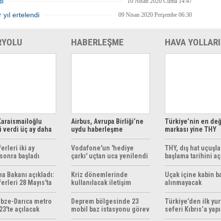
di
10 Nisan 2020 Cuma 14:47
 yıl ertelendi
09 Nisan 2020 Perşembe 06:30
RYOLU
HABERLEŞME
HAVA YOLLARI
araismailoğlu
Airbus, Avrupa Birliği’ne
Türkiye’nin en değ
 verdi üç ay daha
uydu haberleşme
markası yine THY
z
çözümleri sunuyor
erleri iki ay
Vodafone'un 'hediye
THY, dış hat uçuşla
sonra başladı
çarkı' uçtan uca yenilendi
başlama tarihini aç
ma Bakanı açıkladı:
Kriz dönemlerinde
Uçak içine kabin b
erleri 28 Mayıs'ta
kullanılacak iletişim
alınmayacak
r
yöntemleri rehberi
hazırlandı
bze-Darıca metro
Deprem bölgesinde 23
Türkiye’den ilk yurt
23'te açılacak
mobil baz istasyonu görev
seferi Kıbrıs’a yap
yapıyor