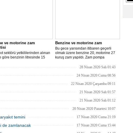
S
Ne
A
"L
ne ve motorine zam
Benzine ve motorine zam
tisi
M
Bu gece yarısından itibaren geçerli
Ba
ıt sektörü yetkililerinden alınan
olmak üzere benzine 20, motorine 27
re göre benzinin litresinde 15
kuruş zam yapıldı. Zam pompa
motorinin litresinde ise 13 kuruş
fiyatlarına yansıyacak.
ılması bekleniyor.
28 Nisan 2020 Salı 01:43
24 Nisan 2020 Cuma 08:56
22 Nisan 2020 Çarşamba 09:11
21 Nisan 2020 Salı 01:57
21 Nisan 2020 Salı 01:12
20 Nisan 2020 Pazartesi 10:07
aryakıt temini
17 Nisan 2020 Cuma 21:19
isi de zamlanacak
17 Nisan 2020 Cuma 15:44