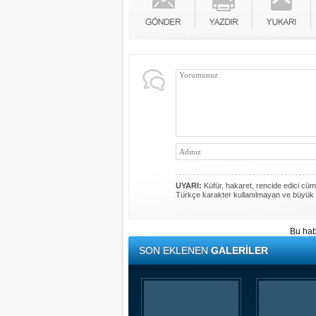
UYARI:
Küfür, hakaret, rencide edici cümle
Türkçe karakter kullanılmayan ve büyük 
Bu hab
SON EKLENEN
GALERİLER