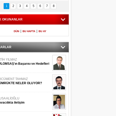
Bilinmeyen 
İşte Meclis'e giren 
nleriyle İstanbul 
600 milletvekilinin 
1
2
3
4
5
6
7
8
Adaları
listesi
K OKUNANLAR
|
|
DÜN
BU HAFTA
BU AY
ZARLAR
TİH YILMAZ
LOMSAŞ'ın Başarısı ve Hedefleri
RCÜMENT TAHMAZ
ÜMRÜKTE NELER OLUYOR?
USA ALİOĞLU
vacılıkta iletişim