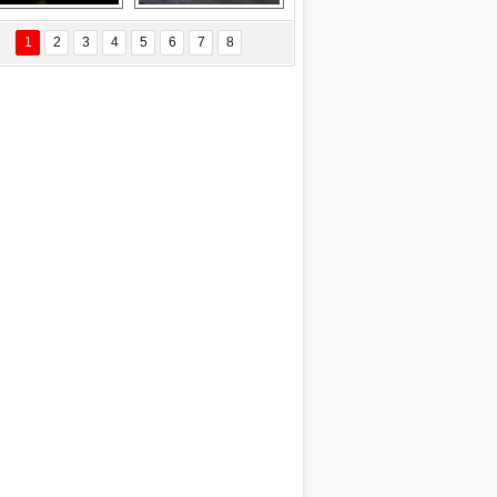
EÇİL ÖZYANIK
Delta uçağına 
Ford Focus RS 
 Değişti?
yıldırım çarptı
(2015)
1
2
3
4
5
6
7
8
DNAN SAKA
iman Kenti Aliağa"
ERİÇ KÖYATASI
yraksız Vatan !