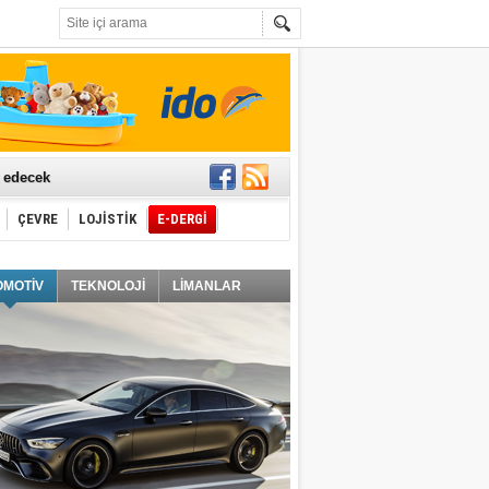
t edecek
ÇEVRE
LOJİSTİK
E-DERGİ
ğlayacak
OMOTİV
TEKNOLOJİ
LİMANLAR
i