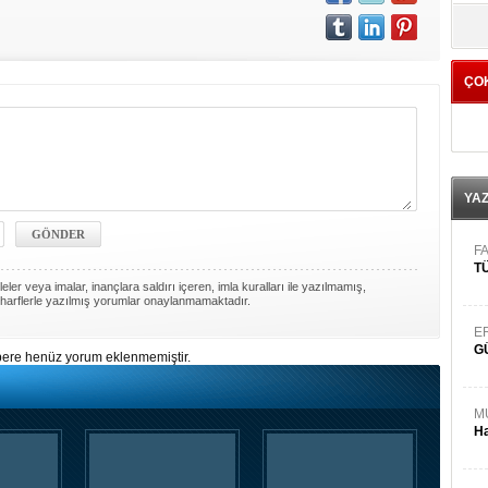
yö
ÇO
YA
FA
TÜ
ler veya imalar, inançlara saldırı içeren, imla kuralları ile yazılmamış,
harflerle yazılmış yorumlar onaylanmamaktadır.
E
G
ere henüz yorum eklenmemiştir.
M
Ha