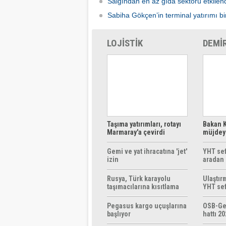
Salgından en az gıda sektörü etkilen
Sabiha Gökçen’in terminal yatırımı bir
LOJİSTİK
DEMİ
Taşıma yatırımları, rotayı
Bakan K
Marmaray'a çevirdi
müjdeyi
ücretsi
Gemi ve yat ihracatına 'jet'
YHT sef
izin
aradan 
Rusya, Türk karayolu
Ulaştır
taşımacılarına kısıtlama
YHT sef
getirebilir
başlıyo
Pegasus kargo uçuşlarına
OSB-Ge
başlıyor
hattı 20