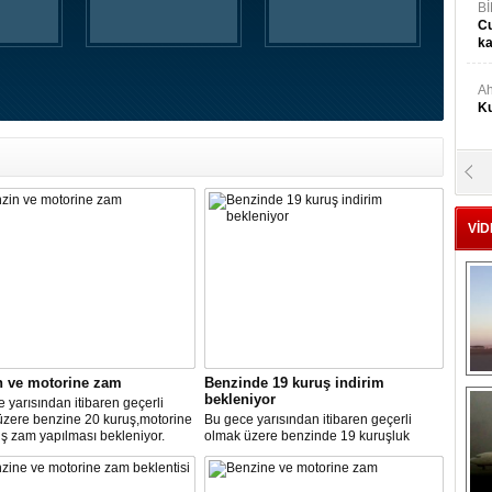
Bİ
Cu
ka
Ah
Ku
M
Ku
VİD
M.
Ya
Mu
Si
n ve motorine zam
Benzinde 19 kuruş indirim
bekleniyor
 yarısından itibaren geçerli
üzere benzine 20 kuruş,motorine
Bu gece yarısından itibaren geçerli
A
ş zam yapılması bekleniyor.
olmak üzere benzinde 19 kuruşluk
Ge
indirim gerçekleşti.