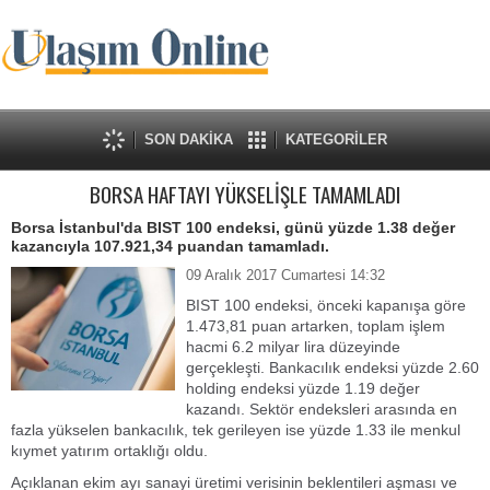
SON DAKİKA
KATEGORİLER
BORSA HAFTAYI YÜKSELİŞLE TAMAMLADI
Borsa İstanbul'da BIST 100 endeksi, günü yüzde 1.38 değer
kazancıyla 107.921,34 puandan tamamladı.
09 Aralık 2017 Cumartesi 14:32
BIST 100 endeksi, önceki kapanışa göre
1.473,81 puan artarken, toplam işlem
hacmi 6.2 milyar lira düzeyinde
gerçekleşti. Bankacılık endeksi yüzde 2.60
holding endeksi yüzde 1.19 değer
kazandı. Sektör endeksleri arasında en
fazla yükselen bankacılık, tek gerileyen ise yüzde 1.33 ile menkul
kıymet yatırım ortaklığı oldu.
Açıklanan ekim ayı sanayi üretimi verisinin beklentileri aşması ve