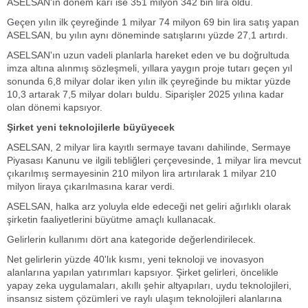
ASELSAN'ın dönem karı ise 351 milyon 342 bin lira oldu.
Geçen yılın ilk çeyreğinde 1 milyar 74 milyon 69 bin lira satış yapan
ASELSAN, bu yılın aynı döneminde satışlarını yüzde 27,1 artırdı.
ASELSAN'ın uzun vadeli planlarla hareket eden ve bu doğrultuda
imza altına alınmış sözleşmeli, yıllara yaygın proje tutarı geçen yıl
sonunda 6,8 milyar dolar iken yılın ilk çeyreğinde bu miktar yüzde
10,3 artarak 7,5 milyar doları buldu. Siparişler 2025 yılına kadar
olan dönemi kapsıyor.
Şirket yeni teknolojilerle büyüyecek
ASELSAN, 2 milyar lira kayıtlı sermaye tavanı dahilinde, Sermaye
Piyasası Kanunu ve ilgili tebliğleri çerçevesinde, 1 milyar lira mevcut
çıkarılmış sermayesinin 210 milyon lira artırılarak 1 milyar 210
milyon liraya çıkarılmasına karar verdi.
ASELSAN, halka arz yoluyla elde edeceği net geliri ağırlıklı olarak
şirketin faaliyetlerini büyütme amaçlı kullanacak.
Gelirlerin kullanımı dört ana kategoride değerlendirilecek.
Net gelirlerin yüzde 40'lık kısmı, yeni teknoloji ve inovasyon
alanlarına yapılan yatırımları kapsıyor. Şirket gelirleri, öncelikle
yapay zeka uygulamaları, akıllı şehir altyapıları, uydu teknolojileri,
insansız sistem çözümleri ve raylı ulaşım teknolojileri alanlarına