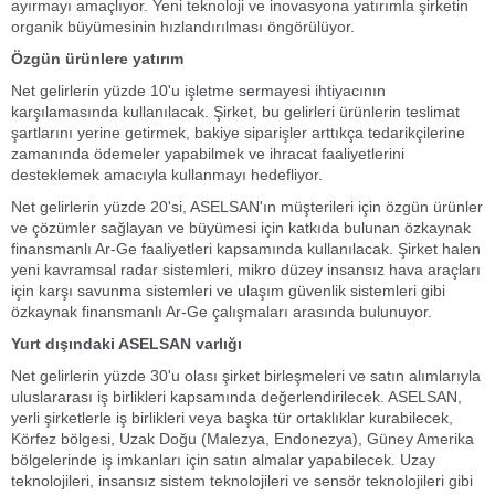
ayırmayı amaçlıyor. Yeni teknoloji ve inovasyona yatırımla şirketin
organik büyümesinin hızlandırılması öngörülüyor.
Özgün ürünlere yatırım
Net gelirlerin yüzde 10'u işletme sermayesi ihtiyacının
karşılamasında kullanılacak. Şirket, bu gelirleri ürünlerin teslimat
şartlarını yerine getirmek, bakiye siparişler arttıkça tedarikçilerine
zamanında ödemeler yapabilmek ve ihracat faaliyetlerini
desteklemek amacıyla kullanmayı hedefliyor.
Net gelirlerin yüzde 20'si, ASELSAN'ın müşterileri için özgün ürünler
ve çözümler sağlayan ve büyümesi için katkıda bulunan özkaynak
finansmanlı Ar-Ge faaliyetleri kapsamında kullanılacak. Şirket halen
yeni kavramsal radar sistemleri, mikro düzey insansız hava araçları
için karşı savunma sistemleri ve ulaşım güvenlik sistemleri gibi
özkaynak finansmanlı Ar-Ge çalışmaları arasında bulunuyor.
Yurt dışındaki ASELSAN varlığı
Net gelirlerin yüzde 30'u olası şirket birleşmeleri ve satın alımlarıyla
uluslararası iş birlikleri kapsamında değerlendirilecek. ASELSAN,
yerli şirketlerle iş birlikleri veya başka tür ortaklıklar kurabilecek,
Körfez bölgesi, Uzak Doğu (Malezya, Endonezya), Güney Amerika
bölgelerinde iş imkanları için satın almalar yapabilecek. Uzay
teknolojileri, insansız sistem teknolojileri ve sensör teknolojileri gibi