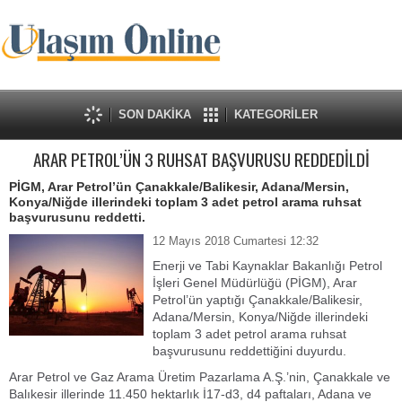
SON DAKİKA
KATEGORİLER
ARAR PETROL’ÜN 3 RUHSAT BAŞVURUSU REDDEDİLDİ
PİGM, Arar Petrol’ün Çanakkale/Balikesir, Adana/Mersin,
Konya/Niğde illerindeki toplam 3 adet petrol arama ruhsat
başvurusunu reddetti.
12 Mayıs 2018 Cumartesi 12:32
Enerji ve Tabi Kaynaklar Bakanlığı Petrol
İşleri Genel Müdürlüğü (PİGM), Arar
Petrol’ün yaptığı Çanakkale/Balikesir,
Adana/Mersin, Konya/Niğde illerindeki
toplam 3 adet petrol arama ruhsat
başvurusunu reddettiğini duyurdu.
Arar Petrol ve Gaz Arama Üretim Pazarlama A.Ş.’nin, Çanakkale ve
Balıkesir illerinde 11.450 hektarlık İ17-d3, d4 paftaları, Adana ve