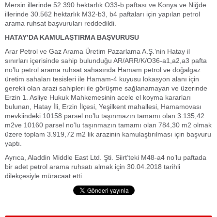
Mersin illerinde 52.390 hektarlık O33-b paftası ve Konya ve Niğde
illerinde 30.562 hektarlık M32-b3, b4 paftaları için yapılan petrol
arama ruhsat başvuruları reddedildi.
HATAY’DA KAMULAŞTIRMA BAŞVURUSU
Arar Petrol ve Gaz Arama Üretim Pazarlama A.Ş.’nin Hatay il
sınırları içerisinde sahip bulunduğu AR/ARR/K/O36-a1,a2,a3 pafta
no’lu petrol arama ruhsat sahasında Hamam petrol ve doğalgaz
üretim sahaları tesisleri ile Hamam-4 kuyusu lokasyon alanı için
gerekli olan arazi sahipleri ile görüşme sağlanamayan ve üzerinde
Erzin 1. Asliye Hukuk Mahkemesinin acele el koyma kararları
bulunan, Hatay İli, Erzin İlçesi, Yeşilkent mahallesi, Hamamovası
mevkiindeki 10158 parsel no’lu taşınmazın tamamı olan 3.135,42
m2ve 10160 parsel no’lu taşınmazın tamamı olan 784,30 m2 olmak
üzere toplam 3.919,72 m2 lik arazinin kamulaştırılması için başvuru
yaptı.
Ayrıca, Aladdin Middle East Ltd. Şti. Siirt’teki M48-a4 no’lu paftada
bir adet petrol arama ruhsatı almak için 30.04.2018 tarihli
dilekçesiyle müracaat etti.