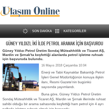
SON DAKİKA
KATEGORİLER
GÜNEY YILDIZI, İKİ İLDE PETROL ARAMAK İÇİN BAŞVURDU
Güney Yıldızı Petrol Üretim Sondaj Müteahhitlik ve Ticaret AŞ,
Mardin ve Şırnak'ta keşfettiği alanlarda petrol işletme ruhsatı
için başvuruda bulundu.
16 Mayıs 2018 Çarşamba 10:04
Enerji ve Tabii Kaynaklar Bakanlığı Petrol
İşleri Genel Müdürlüğünün konuya ilişkin
ilanı, Resmi Gazete'nin bugünkü
sayısında yayımlandı.
Buna göre, Güney Yıldızı Petrol Üretim
Sondaj Müteahhitlik ve Ticaret AŞ, Mardin ve Şırnak illerinde ruhsat
sahibi olduğu bir arama sahasında keşfettiği ham petrol için 4 ayrı
paftada işletme ruhsatı almak için başvurdu.