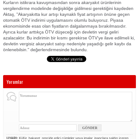
Kurların istikrara kavuşmasından sonra akaryakıt ürünlerinin
vergilendirme modelinde değişikliğe gidilmesi gerektiğini kaydeden
Aktaş, "Akaryakıtta kur artışı kaynaklı fiyat artışının önüne geçen
otomatik ÖTV indirimi uygulamasını olumlu buluyoruz. Piyasa
ekonomisinde esas olan fiyatların dalgalanmaya bırakılmasıdır.
Ayrıca kurlar arttıkça ÖTV düşeceği için devletin vergi geliri
azalacaktır. Bu indirimin bir kısmı gerekirse ÖTV’ye ilave edilmeli ki,
devletin vergisiz akaryakıt satışı nedeniyle yaşadığı gelir kaybı da
önlenebilsin." değerlendirmesinde bulundu.
Yorumlar
UYARI:
Küfür, hakaret, rencide edici cümleler veya imalar, inançlara saldırı içeren,