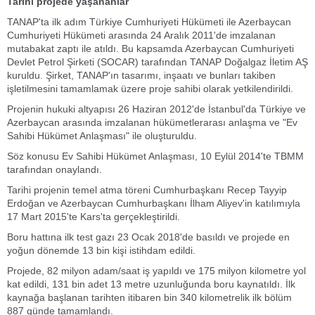
Tarihi projede yaşananlar
TANAP'ta ilk adım Türkiye Cumhuriyeti Hükümeti ile Azerbaycan
Cumhuriyeti Hükümeti arasında 24 Aralık 2011'de imzalanan
mutabakat zaptı ile atıldı. Bu kapsamda Azerbaycan Cumhuriyeti
Devlet Petrol Şirketi (SOCAR) tarafından TANAP Doğalgaz İletim AŞ
kuruldu. Şirket, TANAP'ın tasarımı, inşaatı ve bunları takiben
işletilmesini tamamlamak üzere proje sahibi olarak yetkilendirildi.
Projenin hukuki altyapısı 26 Haziran 2012'de İstanbul'da Türkiye ve
Azerbaycan arasında imzalanan hükümetlerarası anlaşma ve "Ev
Sahibi Hükümet Anlaşması" ile oluşturuldu.
Söz konusu Ev Sahibi Hükümet Anlaşması, 10 Eylül 2014'te TBMM
tarafından onaylandı.
Tarihi projenin temel atma töreni Cumhurbaşkanı Recep Tayyip
Erdoğan ve Azerbaycan Cumhurbaşkanı İlham Aliyev'in katılımıyla
17 Mart 2015'te Kars'ta gerçekleştirildi.
Boru hattına ilk test gazı 23 Ocak 2018'de basıldı ve projede en
yoğun dönemde 13 bin kişi istihdam edildi.
Projede, 82 milyon adam/saat iş yapıldı ve 175 milyon kilometre yol
kat edildi, 131 bin adet 13 metre uzunluğunda boru kaynatıldı. İlk
kaynağa başlanan tarihten itibaren bin 340 kilometrelik ilk bölüm
887 günde tamamlandı.