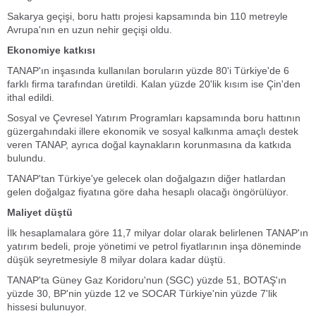
Sakarya geçişi, boru hattı projesi kapsamında bin 110 metreyle
Avrupa'nın en uzun nehir geçişi oldu.
Ekonomiye katkısı
TANAP'ın inşasında kullanılan boruların yüzde 80'i Türkiye'de 6
farklı firma tarafından üretildi. Kalan yüzde 20'lik kısım ise Çin'den
ithal edildi.
Sosyal ve Çevresel Yatırım Programları kapsamında boru hattının
güzergahındaki illere ekonomik ve sosyal kalkınma amaçlı destek
veren TANAP, ayrıca doğal kaynakların korunmasına da katkıda
bulundu.
TANAP'tan Türkiye'ye gelecek olan doğalgazın diğer hatlardan
gelen doğalgaz fiyatına göre daha hesaplı olacağı öngörülüyor.
Maliyet düştü
İlk hesaplamalara göre 11,7 milyar dolar olarak belirlenen TANAP'ın
yatırım bedeli, proje yönetimi ve petrol fiyatlarının inşa döneminde
düşük seyretmesiyle 8 milyar dolara kadar düştü.
TANAP'ta Güney Gaz Koridoru'nun (SGC) yüzde 51, BOTAŞ'ın
yüzde 30, BP'nin yüzde 12 ve SOCAR Türkiye'nin yüzde 7'lik
hissesi bulunuyor.