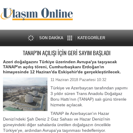
SON DAKİKA
KATEGORİLER
TANAP'IN AÇILIŞI İÇİN GERİ SAYIM BAŞLADI
Azeri doğalgazını Türkiye üzerinden Avrupa'ya taşıyacak
TANAP'ın açılış töreni, Cumhurbaşkanı Erdoğan'ın
himayesinde 12 Haziran'da Eskişehir'de gerçekleştirilecek.
11 Haziran 2018 Pazartesi 10:32
Türkiye ve Azerbaycan tarafından yapımı
3 yıldır süren Trans Anadolu Doğalgaz
Boru Hattı'nın (TANAP) salı günü törenle
hizmete açılacak.
TANAP ile Azerbaycan'ın Hazar
Denizi'ndeki Şah Deniz 2 Gaz Sahası ve Hazar Denizi'nin
güneyindeki diğer sahalarda üretilen doğalgazın öncelikle
Türkiye'ye, ardından Avrupa'ya taşınması hedefleniyor.