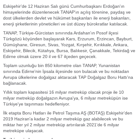
Eskişehir'de 12 Haziran Salı günü Cumhurbaşkanı Erdoğan'ın
himayelerinde düzenlenecek TANAP'ın açılış törenine, paydaş ve
dost ülkelerden devlet ve hükümet başkanları ile enerji bakanları,
enerji şirketlerinin yöneticileri ve üst düzey bürokratlar katılacak.
TANAP, Türkiye-Gürcistan sınırında Ardahan'ın Posof ilçesi
Türkgözü köyünden başlayarak Kars, Erzurum, Erzincan, Bayburt,
Gümüşhane, Giresun, Sivas, Yozgat, Kırşehir, Kırıkkale, Ankara,
Eskişehir, Bilecik, Kütahya, Bursa, Balıkesir, Çanakkale, Tekirdağ ve
Edirne olmak üzere 20 il ve 67 ilçeden geçecek.
Toplam uzunluğu bin 850 kilometre olan TANAP, Yunanistan
sınırında Edirne'nin İpsala ilçesinde son bulacak ve bu noktadan
Avrupa ülkelerine doğalgaz aktaracak TAP Doğalgaz Boru Hattı'na
bağlanacak.
Yıllık toplam kapasitesi 16 milyar metreküp olacak proje ile 10
milyar metreküp doğalgazın Avrupa'ya, 6 milyar metreküpün ise
Türkiye'ye taşınması hedefleniyor.
İlk etapta Boru Hatları ile Petrol Taşıma AŞ (BOTAŞ) Eskişehir'den
2019 Haziran'a kadar 2 milyar metreküp gaz alabilecek ve bu
miktar her yıl 2 milyar metreküp artırılarak 2021'de 6 milyar
metreküpe ulaşacak.