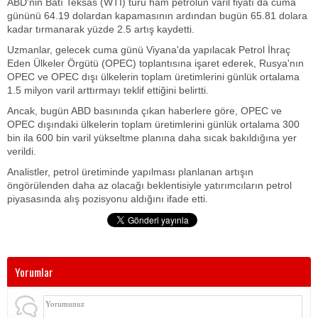
ABD'nin Batı Teksas (WTI) türü ham petrolün varil fiyatı da cuma
gününü 64.19 dolardan kapamasının ardından bugün 65.81 dolara
kadar tırmanarak yüzde 2.5 artış kaydetti.
Uzmanlar, gelecek cuma günü Viyana'da yapılacak Petrol İhraç
Eden Ülkeler Örgütü (OPEC) toplantısına işaret ederek, Rusya'nın
OPEC ve OPEC dışı ülkelerin toplam üretimlerini günlük ortalama
1.5 milyon varil arttırmayı teklif ettiğini belirtti.
Ancak, bugün ABD basınında çıkan haberlere göre, OPEC ve
OPEC dışındaki ülkelerin toplam üretimlerini günlük ortalama 300
bin ila 600 bin varil yükseltme planına daha sıcak bakıldığına yer
verildi.
Analistler, petrol üretiminde yapılması planlanan artışın
öngörülenden daha az olacağı beklentisiyle yatırımcıların petrol
piyasasında alış pozisyonu aldığını ifade etti.
Yorumlar