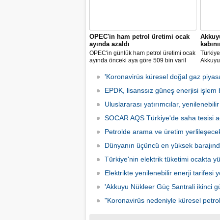
OPEC'in ham petrol üretimi ocak
Akkuyu
ayında azaldı
kabın
OPEC'in günlük ham petrol üretimi ocak
Türkiye'
ayında önceki aya göre 509 bin varil
Akkuyu 
azalarak 28 milyon 860 bin varile
ünitesi
geriledi.
kabının
'Koronavirüs küresel doğal gaz piyasas
bildirild
EPDK, lisanssız güneş enerjisi işlem b
Uluslararası yatırımcılar, yenilenebilir 
SOCAR AQS Türkiye'de saha tesisi a
Petrolde arama ve üretim yerlileşece
Dünyanın üçüncü en yüksek barajınd
Türkiye'nin elektrik tüketimi ocakta yü
Elektrikte yenilenebilir enerji tarifesi 
'Akkuyu Nükleer Güç Santrali ikinci güç
"Koronavirüs nedeniyle küresel petrol 