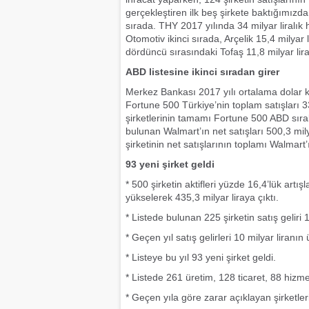
gerçekleştiren ilk beş şirkete baktığımızda
sırada. THY 2017 yılında 34 milyar liralık h
Otomotiv ikinci sırada, Arçelik 15,4 milyar l
dördüncü sırasındaki Tofaş 11,8 milyar lira
ABD listesine ikinci sıradan girer
Merkez Bankası 2017 yılı ortalama dolar 
Fortune 500 Türkiye’nin toplam satışları 
şirketlerinin tamamı Fortune 500 ABD sırala
bulunan Walmart’ın net satışları 500,3 mil
şirketinin net satışlarının toplamı Walmart
93 yeni şirket geldi
* 500 şirketin aktifleri yüzde 16,4’lük artı
yükselerek 435,3 milyar liraya çıktı.
* Listede bulunan 225 şirketin satış geliri 
* Geçen yıl satış gelirleri 10 milyar liranın
* Listeye bu yıl 93 yeni şirket geldi.
* Listede 261 üretim, 128 ticaret, 88 hizme
* Geçen yıla göre zarar açıklayan şirketle