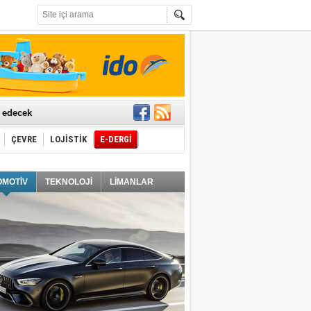
t edecek
ÇEVRE
LOJİSTİK
E-DERGİ
ğlayacak
OMOTİV
TEKNOLOJİ
LİMANLAR
i