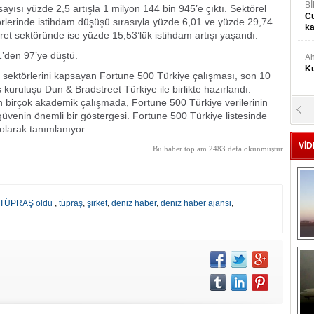
Bİ
sayısı yüzde 2,5 artışla 1 milyon 144 bin 945’e çıktı. Sektörel
Cu
örlerinde istihdam düşüşü sırasıyla yüzde 6,01 ve yüzde 29,74
ka
ret sektöründe ise yüzde 15,53’lük istihdam artışı yaşandı.
1’den 97’ye düştü.
Ah
Ku
at sektörlerini kapsayan Fortune 500 Türkiye çalışması, son 10
 kuruluşu Dun & Bradstreet Türkiye ile birlikte hazırlandı.
an birçok akademik çalışmada, Fortune 500 Türkiye verilerinin
M
güvenin önemli bir göstergesi. Fortune 500 Türkiye listesinde
Ku
 olarak tanımlanıyor.
VİD
Bu haber toplam 2483 defa okunmuştur
M.
Ya
ti TÜPRAŞ oldu
,
tüpraş
,
şirket
,
deniz haber
,
deniz haber ajansi
,
Mu
Si
A
Ge