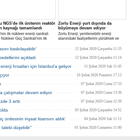
 NGS'de ilk ünitenin reaktör
Zorlu Enerji yurt dışında da
ın kaynağı tamamlandı
büyümeye devam ediyor
nin ilk nükleer enerji santrali
Zorlu Enerji, yenilenebilir enerji
Nükleer Güç Santrali'nin ilk
alanındaki faaliyetlerini yürütmek ve
 için üretilen reaktör basınç
yatırımlarını arttırmak amacıyla Almatı’da
 kaynak işleminin tamamlandığı
şube açılışını gerçekleştirecek.
ını baskılayabilir'
12 Şubat 2020 Çarşamba 11:55
i.
edellerini açıkladı
12 Şubat 2020 Çarşamba 11:14
enerji fırsatları için İstanbul'a geliyor
11 Şubat 2020 Salı 11:45
çıyor
10 Şubat 2020 Pazartesi 17:13
k
07 Şubat 2020 Cuma 17:53
a çalışmalar devam ediyor
07 Şubat 2020 Cuma 13:36
zde 3 arttı
07 Şubat 2020 Cuma 12:39
yolda
05 Şubat 2020 Çarşamba 14:52
 ünitesinin inşaat lisansını aldık'
04 Şubat 2020 Salı 11:11
talebi düşebilir"
01 Şubat 2020 Cumartesi 11:00