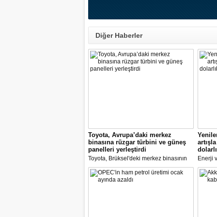
Diğer Haberler
Toyota, Avrupa’daki merkez
Yenile
binasına rüzgar türbini ve güneş
artışl
panelleri yerleştirdi
dolarlı
Toyota, Brüksel'deki merkez binasının
Enerji 
önüne son teknolojileri kullanarak bir
Yardımc
rüzgar türbini yerleştirdi
Türkiye
kapasit
dikkat ç