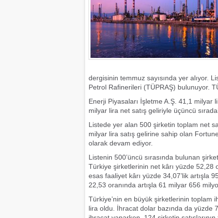
dergisinin temmuz sayısında yer alıyor. List
Petrol Rafinerileri (TÜPRAŞ) bulunuyor. TÜP
Enerji Piyasaları İşletme A.Ş. 41,1 milyar lir
milyar lira net satış geliriyle üçüncü sırada
Listede yer alan 500 şirketin toplam net sat
milyar lira satış gelirine sahip olan Fortune
olarak devam ediyor.
Listenin 500’üncü sırasında bulunan şirketi
Türkiye şirketlerinin net kârı yüzde 52,28 
esas faaliyet kârı yüzde 34,07’lik artışla 9
22,53 oranında artışla 61 milyar 656 milyon
Türkiye’nin en büyük şirketlerinin toplam
lira oldu. İhracat dolar bazında da yüzde 7
ihracat yaparken, 124 şirketin satışlarının