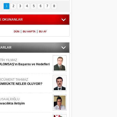
Bilinmeyen 
İşte Meclis'e giren 
nleriyle İstanbul 
600 milletvekilinin 
1
2
3
4
5
6
7
8
Adaları
listesi
K OKUNANLAR
|
|
DÜN
BU HAFTA
BU AY
ZARLAR
TİH YILMAZ
LOMSAŞ'ın Başarısı ve Hedefleri
RCÜMENT TAHMAZ
ÜMRÜKTE NELER OLUYOR?
USA ALİOĞLU
vacılıkta iletişim