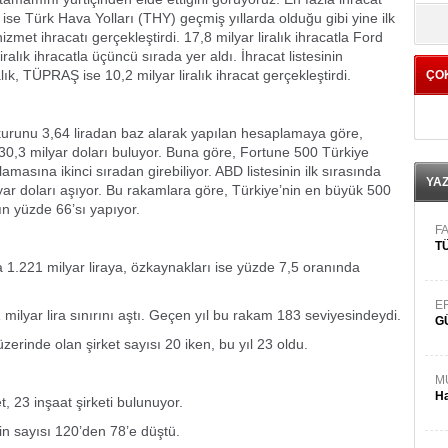
yö
 ise Türk Hava Yolları (THY) geçmiş yıllarda olduğu gibi yine ilk
izmet ihracatı gerçekleştirdi. 17,8 milyar liralık ihracatla Ford
iralık ihracatla üçüncü sırada yer aldı. İhracat listesinin
lık, TÜPRAŞ ise 10,2 milyar liralık ihracat gerçekleştirdi.
ÇO
kurunu 3,64 liradan baz alarak yapılan hesaplamaya göre,
330,3 milyar doları buluyor. Buna göre, Fortune 500 Türkiye
masına ikinci sıradan girebiliyor. ABD listesinin ilk sırasında
YA
yar doları aşıyor. Bu rakamlara göre, Türkiye’nin en büyük 500
’ın yüzde 66’sı yapıyor.
FA
TÜ
şla 1.221 milyar liraya, özkaynakları ise yüzde 7,5 oranında
E
1 milyar lira sınırını aştı. Geçen yıl bu rakam 183 seviyesindeydi.
G
 üzerinde olan şirket sayısı 20 iken, bu yıl 23 oldu.
M
Ha
t, 23 inşaat şirketi bulunuyor.
rin sayısı 120’den 78’e düştü.