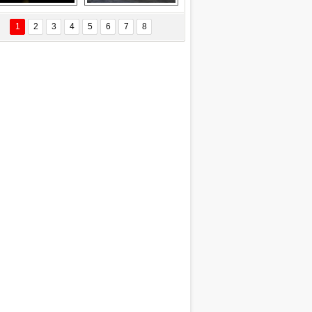
EÇİL ÖZYANIK
Delta uçağına 
Ford Focus RS 
 Değişti?
yıldırım çarptı
(2015)
1
2
3
4
5
6
7
8
DNAN SAKA
iman Kenti Aliağa"
ERİÇ KÖYATASI
yraksız Vatan !