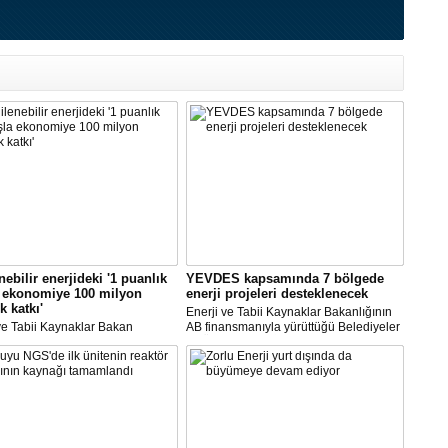
nebilir enerjideki '1 puanlık
YEVDES kapsamında 7 bölgede
a ekonomiye 100 milyon
enerji projeleri desteklenecek
k katkı'
Enerji ve Tabii Kaynaklar Bakanlığının
ve Tabii Kaynaklar Bakan
AB finansmanıyla yürüttüğü Belediyeler
ısı Alparslan Bayraktar,
ve Üniversiteler İçin Yenilenebilir Enerji
'nin yenilenebilir enerji
ve Enerji Verimliliği Teknik Destek
esinde ciddi bir artış yaşandığına
Projesi'ne yapılan başvurular
ekti.
sonuçlandırıldı.