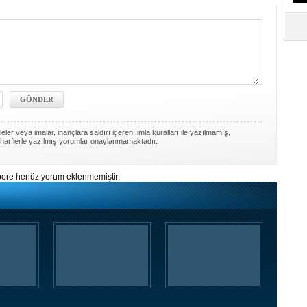
S
Ne
A
"L
M
Ba
ler veya imalar, inançlara saldırı içeren, imla kuralları ile yazılmamış,
harflerle yazılmış yorumlar onaylanmamaktadır.
ere henüz yorum eklenmemiştir.