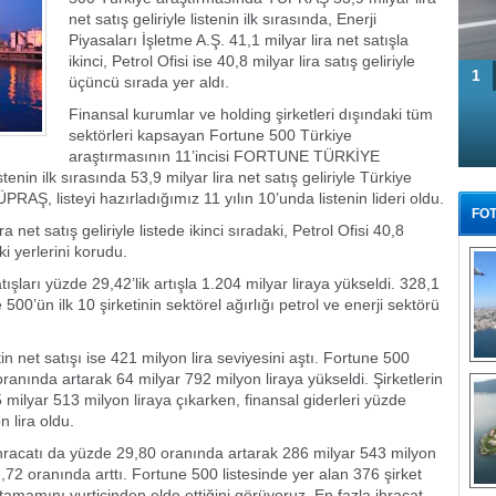
net satış geliriyle listenin ilk sırasında, Enerji
Piyasaları İşletme A.Ş. 41,1 milyar lira net satışla
ikinci, Petrol Ofisi ise 40,8 milyar lira satış geliriyle
1
üçüncü sırada yer aldı.
Finansal kurumlar ve holding şirketleri dışındaki tüm
sektörleri kapsayan Fortune 500 Türkiye
araştırmasının 11’incisi FORTUNE TÜRKİYE
enin ilk sırasında 53,9 milyar lira net satış geliriyle Türkiye
RAŞ, listeyi hazırladığımız 11 yılın 10’unda listenin lideri oldu.
FOT
a net satış geliriyle listede ikinci sıradaki, Petrol Ofisi 40,8
ki yerlerini korudu.
ışları yüzde 29,42’lik artışla 1.204 milyar liraya yükseldi. 328,1
 500’ün ilk 10 şirketinin sektörel ağırlığı petrol ve enerji sektörü
n net satışı ise 421 milyon lira seviyesini aştı. Fortune 500
Tü
oranında artarak 64 milyar 792 milyon liraya yükseldi. Şirketlerin
5 milyar 513 milyon liraya çıkarken, finansal giderleri yüzde
 lira oldu.
 ihracatı da yüzde 29,80 oranında artarak 286 milyar 543 milyon
,72 oranında arttı. Fortune 500 listesinde yer alan 376 şirket
 tamamını yurtiçinden elde ettiğini görüyoruz. En fazla ihracat