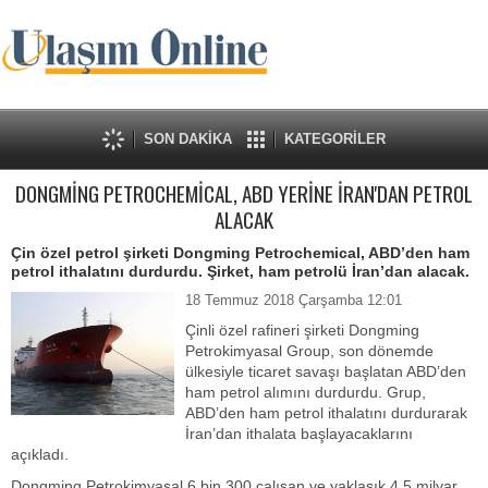
SON DAKİKA
KATEGORİLER
DONGMİNG PETROCHEMİCAL, ABD YERİNE İRAN'DAN PETROL
ALACAK
Çin özel petrol şirketi Dongming Petrochemical, ABD’den ham
petrol ithalatını durdurdu. Şirket, ham petrolü İran’dan alacak.
18 Temmuz 2018 Çarşamba 12:01
Çinli özel rafineri şirketi Dongming
Petrokimyasal Group, son dönemde
ülkesiyle ticaret savaşı başlatan ABD’den
ham petrol alımını durdurdu. Grup,
ABD’den ham petrol ithalatını durdurarak
İran’dan ithalata başlayacaklarını
açıkladı.
Dongming Petrokimyasal 6 bin 300 çalışan ve yaklaşık 4.5 milyar