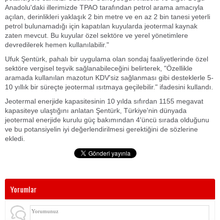
Anadolu'daki illerimizde TPAO tarafından petrol arama amacıyla
açılan, derinlikleri yaklaşık 2 bin metre ve en az 2 bin tanesi yeterli
petrol bulunamadığı için kapatılan kuyularda jeotermal kaynak
zaten mevcut. Bu kuyular özel sektöre ve yerel yönetimlere
devredilerek hemen kullanılabilir."
Ufuk Şentürk, pahalı bir uygulama olan sondaj faaliyetlerinde özel
sektöre vergisel teşvik sağlanabileceğini belirterek, "Özellikle
aramada kullanılan mazotun KDV'siz sağlanması gibi desteklerle 5-
10 yıllık bir süreçte jeotermal ısıtmaya geçilebilir." ifadesini kullandı.
Jeotermal enerjide kapasitesinin 10 yılda sıfırdan 1155 megavat
kapasiteye ulaştığını anlatan Şentürk, Türkiye'nin dünyada
jeotermal enerjide kurulu güç bakımından 4'üncü sırada olduğunu
ve bu potansiyelin iyi değerlendirilmesi gerektiğini de sözlerine
ekledi.
Yorumlar