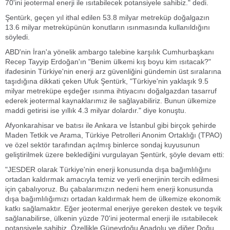
70'ini jeotermal enerji ile ısıtabilecek potansiyele sahibiz." dedi.
Şentürk, geçen yıl ithal edilen 53.8 milyar metreküp doğalgazın
13.6 milyar metreküpünün konutların ısınmasında kullanıldığını
söyledi.
ABD'nin İran'a yönelik ambargo talebine karşılık Cumhurbaşkanı
Recep Tayyip Erdoğan'ın "Benim ülkemi kış boyu kim ısıtacak?"
ifadesinin Türkiye'nin enerji arz güvenliğini gündemin üst sıralarına
taşıdığına dikkati çeken Ufuk Şentürk, "Türkiye'nin yaklaşık 9.5
milyar metreküpe eşdeğer ısınma ihtiyacını doğalgazdan tasarruf
ederek jeotermal kaynaklarımız ile sağlayabiliriz. Bunun ülkemize
maddi getirisi ise yıllık 4.3 milyar dolardır." diye konuştu.
Afyonkarahisar ve batısı ile Ankara ve İstanbul gibi birçok şehirde
Maden Tetkik ve Arama, Türkiye Petrolleri Anonim Ortaklığı (TPAO)
ve özel sektör tarafından açılmış binlerce sondaj kuyusunun
geliştirilmek üzere beklediğini vurgulayan Şentürk, şöyle devam etti:
"JESDER olarak Türkiye'nin enerji konusunda dışa bağımlılığını
ortadan kaldırmak amacıyla temiz ve yerli enerjinin tercih edilmesi
için çabalıyoruz. Bu çabalarımızın nedeni hem enerji konusunda
dışa bağımlılığımızı ortadan kaldırmak hem de ülkemize ekonomik
katkı sağlamaktır. Eğer jeotermal enerjiye gereken destek ve teşvik
sağlanabilirse, ülkenin yüzde 70'ini jeotermal enerji ile ısıtabilecek
potansiyele sahibiz. Özellikle Güneydoğu Anadolu ve diğer Doğu