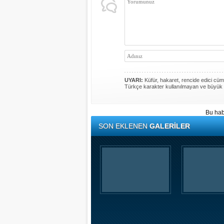
UYARI:
Küfür, hakaret, rencide edici cümle
Türkçe karakter kullanılmayan ve büyük 
Bu hab
SON EKLENEN
GALERİLER