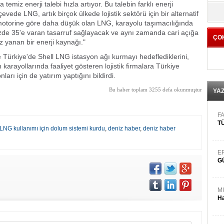
miz enerji talebi hızla artıyor. Bu talebin farklı enerji
yö
vede LNG, artık birçok ülkede lojistik sektörü için bir alternatif
 motorine göre daha düşük olan LNG, karayolu taşımacılığında
yüzde 35'e varan tasarruf sağlayacak ve aynı zamanda cari açığa
ÇO
 yanan bir enerji kaynağı."
 Türkiye'de Shell LNG istasyon ağı kurmayı hedeflediklerini,
ı karayollarında faaliyet gösteren lojistik firmalara Türkiye
rı için de yatırım yaptığını bildirdi.
Bu haber toplam 3255 defa okunmuştur
YA
FA
TÜ
NG kullanımı için dolum sistemi kurdu
,
deniz haber
,
deniz haber
E
G
M
Ha