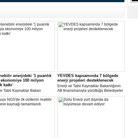
S
Ne
A
"L
M
Ba
nebilir enerjideki '1 puanlık
YEVDES kapsamında 7 bölgede
a ekonomiye 100 milyon
enerji projeleri desteklenecek
k katkı'
Enerji ve Tabii Kaynaklar Bakanlığının
ve Tabii Kaynaklar Bakan
AB finansmanıyla yürüttüğü Belediyeler
ısı Alparslan Bayraktar,
ve Üniversiteler İçin Yenilenebilir Enerji
'nin yenilenebilir enerji
ve Enerji Verimliliği Teknik Destek
esinde ciddi bir artış yaşandığına
Projesi'ne yapılan başvurular
ekti.
sonuçlandırıldı.