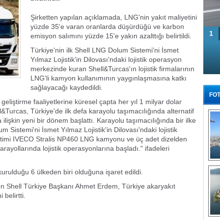
Şirketten yapılan açıklamada, LNG'nin yakıt maliyetini
yüzde 35'e varan oranlarda düşürdüğü ve karbon
1
emisyon salımını yüzde 15'e yakın azalttığı belirtildi.
Türkiye'nin ilk Shell LNG Dolum Sistemi'ni İsmet
Yılmaz Lojistik'in Dilovası'ndaki lojistik operasyon
merkezinde kuran Shell&Turcas'ın lojistik firmalarının
LNG'li kamyon kullanımının yaygınlaşmasına katkı
sağlayacağı kaydedildi.
FOT
 geliştirme faaliyetlerine küresel çapta her yıl 1 milyar dolar
ll&Turcas, Türkiye'de ilk defa karayolu taşımacılığında alternatif
lişkin yeni bir dönem başlattı. Karayolu taşımacılığında bir ilke
 Sistemi'ni İsmet Yılmaz Lojistik'in Dilovası'ndaki lojistik
timi IVECO Stralis NP460 LNG kamyonu ve üç adet dizelden
yollarında lojistik operasyonlarına başladı." ifadeleri
Tü
urulduğu 6 ülkeden biri olduğuna işaret edildi.
en Shell Türkiye Başkanı Ahmet Erdem, Türkiye akaryakıt
 belirtti.