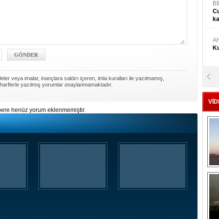
Bİ
Cu
ka
Ah
Ku
M
ler veya imalar, inançlara saldırı içeren, imla kuralları ile yazılmamış,
Ku
harflerle yazılmış yorumlar onaylanmamaktadır.
VİD
ere henüz yorum eklenmemiştir.
M.
Ya
Mu
Si
A
Ge