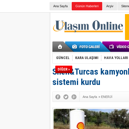
Ana Sayfa
Günün Haberleri
Arşiv
Siten
GÜNCEL
KARA ULAŞIMI
HAVA YOLLARI
Shell&Turcas kamyonl
DİĞER »
sistemi kurdu
Ana Sayfa
»
ENERJİ