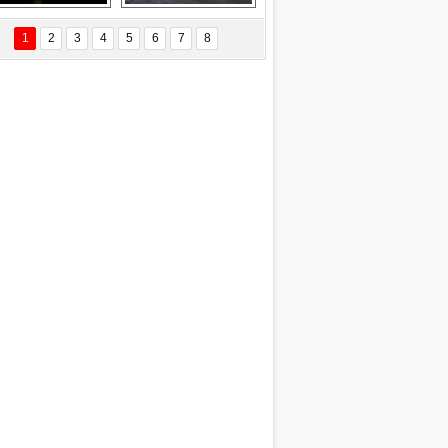
EÇİL ÖZYANIK
Delta uçağına 
Ford Focus RS 
 Değişti?
yıldırım çarptı
(2015)
1
2
3
4
5
6
7
8
DNAN SAKA
iman Kenti Aliağa"
ERİÇ KÖYATASI
yraksız Vatan !