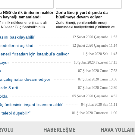
 NGS'de ilk ünitenin reaktör
Zorlu Enerji yurt dışında da
ın kaynağı tamamlandı
büyümeye devam ediyor
nin ilk nükleer enerji santrali
Zorlu Enerji, yenilenebilir enerji
Nükleer Güç Santrali'nin ilk
alanındaki faaliyetlerini yürütmek ve
 için üretilen reaktör basınç
yatırımlarını arttırmak amacıyla Almatı’da
 kaynak işleminin tamamlandığı
şube açılışını gerçekleştirecek.
ını baskılayabilir'
12 Şubat 2020 Çarşamba 11:55
i.
edellerini açıkladı
12 Şubat 2020 Çarşamba 11:14
enerji fırsatları için İstanbul'a geliyor
11 Şubat 2020 Salı 11:45
çıyor
10 Şubat 2020 Pazartesi 17:13
k
07 Şubat 2020 Cuma 17:53
a çalışmalar devam ediyor
07 Şubat 2020 Cuma 13:36
zde 3 arttı
07 Şubat 2020 Cuma 12:39
yolda
05 Şubat 2020 Çarşamba 14:52
 ünitesinin inşaat lisansını aldık'
04 Şubat 2020 Salı 11:11
talebi düşebilir"
01 Şubat 2020 Cumartesi 11:00
RYOLU
HABERLEŞME
HAVA YOLLARI