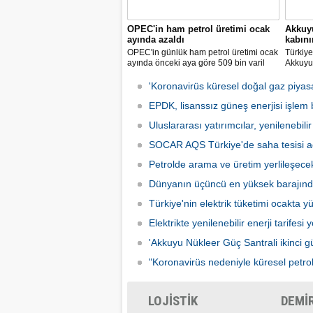
OPEC'in ham petrol üretimi ocak
Akkuyu
ayında azaldı
kabın
OPEC'in günlük ham petrol üretimi ocak
Türkiye'
ayında önceki aya göre 509 bin varil
Akkuyu 
azalarak 28 milyon 860 bin varile
ünitesi
geriledi.
kabının
'Koronavirüs küresel doğal gaz piyasas
bildirild
EPDK, lisanssız güneş enerjisi işlem b
Uluslararası yatırımcılar, yenilenebilir 
SOCAR AQS Türkiye'de saha tesisi a
Petrolde arama ve üretim yerlileşece
Dünyanın üçüncü en yüksek barajınd
Türkiye'nin elektrik tüketimi ocakta yü
Elektrikte yenilenebilir enerji tarifesi 
'Akkuyu Nükleer Güç Santrali ikinci güç
"Koronavirüs nedeniyle küresel petrol 
LOJİSTİK
DEMİ