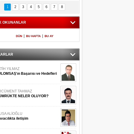
Bilinmeyen 
İşte Meclis'e giren 
nleriyle İstanbul 
600 milletvekilinin 
1
2
3
4
5
6
7
8
Adaları
listesi
K OKUNANLAR
|
|
DÜN
BU HAFTA
BU AY
ZARLAR
TİH YILMAZ
LOMSAŞ'ın Başarısı ve Hedefleri
RCÜMENT TAHMAZ
ÜMRÜKTE NELER OLUYOR?
USA ALİOĞLU
vacılıkta iletişim