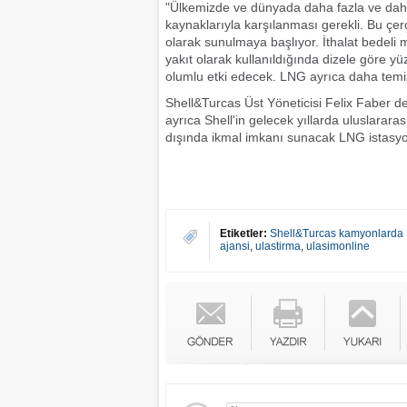
"Ülkemizde ve dünyada daha fazla ve daha te
kaynaklarıyla karşılanması gerekli. Bu çerçe
olarak sunulmaya başlıyor. İthalat bedeli
yakıt olarak kullanıldığında dizele göre 
olumlu etki edecek. LNG ayrıca daha temiz
Shell&Turcas Üst Yöneticisi Felix Faber de
ayrıca Shell'in gelecek yıllarda uluslararas
dışında ikmal imkanı sunacak LNG istasyonla
Etiketler:
Shell&Turcas kamyonlarda L
ajansi
,
ulastirma
,
ulasimonline