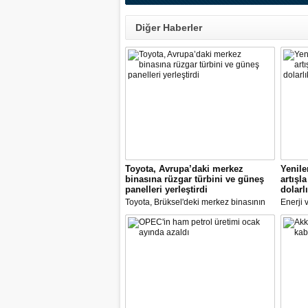
Diğer Haberler
Toyota, Avrupa’daki merkez
Yenile
binasına rüzgar türbini ve güneş
artışl
panelleri yerleştirdi
dolarlı
Toyota, Brüksel'deki merkez binasının
Enerji 
önüne son teknolojileri kullanarak bir
Yardımc
rüzgar türbini yerleştirdi
Türkiye
kapasit
dikkat ç