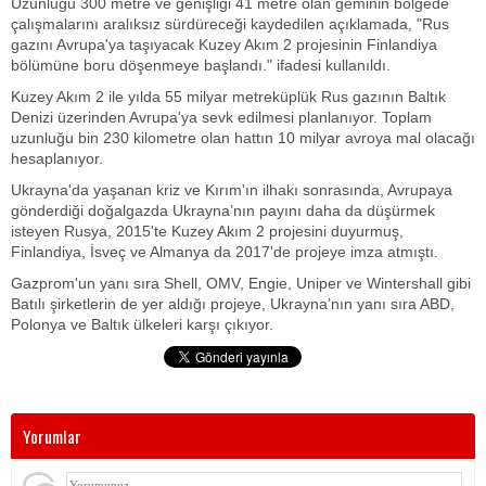
Uzunluğu 300 metre ve genişliği 41 metre olan geminin bölgede
çalışmalarını aralıksız sürdüreceği kaydedilen açıklamada, "Rus
gazını Avrupa'ya taşıyacak Kuzey Akım 2 projesinin Finlandiya
bölümüne boru döşenmeye başlandı." ifadesi kullanıldı.
Kuzey Akım 2 ile yılda 55 milyar metreküplük Rus gazının Baltık
Denizi üzerinden Avrupa'ya sevk edilmesi planlanıyor. Toplam
uzunluğu bin 230 kilometre olan hattın 10 milyar avroya mal olacağı
hesaplanıyor.
Ukrayna'da yaşanan kriz ve Kırım'ın ilhakı sonrasında, Avrupaya
gönderdiği doğalgazda Ukrayna’nın payını daha da düşürmek
isteyen Rusya, 2015'te Kuzey Akım 2 projesini duyurmuş,
Finlandiya, İsveç ve Almanya da 2017'de projeye imza atmıştı.
Gazprom'un yanı sıra Shell, OMV, Engie, Uniper ve Wintershall gibi
Batılı şirketlerin de yer aldığı projeye, Ukrayna’nın yanı sıra ABD,
Polonya ve Baltık ülkeleri karşı çıkıyor.
Yorumlar