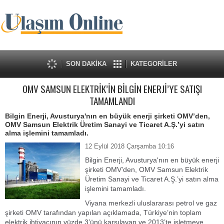
SON DAKİKA
KATEGORİLER
OMV SAMSUN ELEKTRİK’İN BİLGİN ENERJİ’YE SATIŞI
TAMAMLANDI
Bilgin Enerji, Avusturya'nın en büyük enerji şirketi OMV’den,
OMV Samsun Elektrik Üretim Sanayi ve Ticaret A.Ş.’yi satın
alma işlemini tamamladı.
12 Eylül 2018 Çarşamba 10:16
Bilgin Enerji, Avusturya'nın en büyük enerji
şirketi OMV’den, OMV Samsun Elektrik
Üretim Sanayi ve Ticaret A.Ş.’yi satın alma
işlemini tamamladı.
Viyana merkezli uluslararası petrol ve gaz
şirketi OMV tarafından yapılan açıklamada, Türkiye’nin toplam
elektrik ihtiyacının yüzde 3’ünü karşılayan ve 2013’te işletmeye