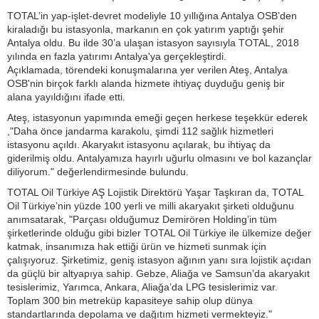
TOTAL’in yap-işlet-devret modeliyle 10 yıllığına Antalya OSB’den
kiraladığı bu istasyonla, markanın en çok yatırım yaptığı şehir
Antalya oldu. Bu ilde 30’a ulaşan istasyon sayısıyla TOTAL, 2018
yılında en fazla yatırımı Antalya'ya gerçekleştirdi.
Açıklamada, törendeki konuşmalarına yer verilen Ateş, Antalya
OSB'nin birçok farklı alanda hizmete ihtiyaç duyduğu geniş bir
alana yayıldığını ifade etti.
Ateş, istasyonun yapımında emeği geçen herkese teşekkür ederek
,"Daha önce jandarma karakolu, şimdi 112 sağlık hizmetleri
istasyonu açıldı. Akaryakıt istasyonu açılarak, bu ihtiyaç da
giderilmiş oldu. Antalyamıza hayırlı uğurlu olmasını ve bol kazançlar
diliyorum." değerlendirmesinde bulundu.
TOTAL Oil Türkiye AŞ Lojistik Direktörü Yaşar Taşkıran da, TOTAL
Oil Türkiye’nin yüzde 100 yerli ve milli akaryakıt şirketi olduğunu
anımsatarak, "Parçası olduğumuz Demirören Holding’in tüm
şirketlerinde olduğu gibi bizler TOTAL Oil Türkiye ile ülkemize değer
katmak, insanımıza hak ettiği ürün ve hizmeti sunmak için
çalışıyoruz. Şirketimiz, geniş istasyon ağının yanı sıra lojistik açıdan
da güçlü bir altyapıya sahip. Gebze, Aliağa ve Samsun’da akaryakıt
tesislerimiz, Yarımca, Ankara, Aliağa’da LPG tesislerimiz var.
Toplam 300 bin metreküp kapasiteye sahip olup dünya
standartlarında depolama ve dağıtım hizmeti vermekteyiz."