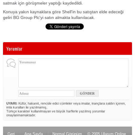
satmak için görüşmeler yaptığı kaydedildi.
Konuya yakın kaynaklara göre Shell'in bu satıştan elde edeceği
geliri BG Group Plc'yi satın almakta kullanılacak.
Yorumlar
UYARI:
Küfür, hakaret, rencide edici cümleler veya imalar, inançlara saldırı içeren,
imla kuralları ile yazılmamış,
Türkçe karakter kullanılmayan ve büyük harflerle yazılmış yorumlar
onaylanmamaktadır.
Geri
Ana Sayfa
Normal Görünüm
© 2005 Ulaşım Online