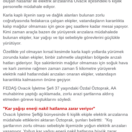
oluşan hasarlar ile elektrik arızalarına Ovacık ilçesindeki 6 kişilik
personelle müdahale ediyor.
Karla kaplı ilçenin sarp ve dağlık alanları bulunan zorlu
coğrafyasında fedakarca çalışan ekipler, vatandaşların karanlıkta
kalıp mağdur olmaması için gece geç saatlere kadar mesai yapıyor.
Kimi zaman araçla bazen de yürüyerek arızalara müdahalede
bulunan ekipler, kar yağışı ve tipi sebebiyle görevlerini güçlükle
yürütüyor.
Özellikle yol olmayan kırsal kesimde karla kaplı yollarda yürümek
zorunda kalan ekipler, binbir zahmetle ulaştıkları bölgede arızalı
hatları gideriyor. İlçe sakinlerinin mağdur olmaması için soğuk hava
ve karlı zemine rağmen zaman zaman 5 kilometre yürüyerek
elektrik nakil hatlarındaki arızaları onaran ekipler, vatandaşın
karanlıkta kalmasının önüne geçiyor.
FEDAŞ Ovacık İşletme Şefi 37 yaşındaki Özdal Öztoprak, AA
muhabirine yaptığı açıklamada, zorlu arazi şartlarına aldırış
etmeden göreve koştuklarını söyledi.
"Kar yağışı enerji nakil hatlarına zarar veriyor"
Ovacık İşletme Şefliği bünyesinde 6 kişilik ekiple elektrik arızalarına
müdahale ettiklerini aktaran Öztoprak, şunları belirttti: "Kış
şartlarının zorlu olması sebebiyle ilçemizde yoğun elektrik arızaları
yaşanıyor. Yoğun kar yağışı enerji nakil hatlarına büyük zarar