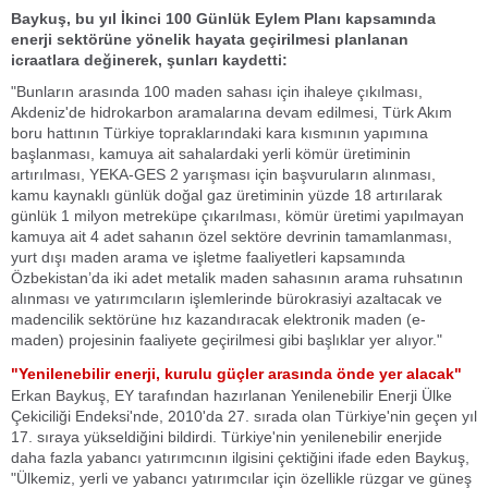
Baykuş, bu yıl İkinci 100 Günlük Eylem Planı kapsamında
enerji sektörüne yönelik hayata geçirilmesi planlanan
icraatlara değinerek, şunları kaydetti:
"Bunların arasında 100 maden sahası için ihaleye çıkılması,
Akdeniz'de hidrokarbon aramalarına devam edilmesi, Türk Akım
boru hattının Türkiye topraklarındaki kara kısmının yapımına
başlanması, kamuya ait sahalardaki yerli kömür üretiminin
artırılması, YEKA-GES 2 yarışması için başvuruların alınması,
kamu kaynaklı günlük doğal gaz üretiminin yüzde 18 artırılarak
günlük 1 milyon metreküpe çıkarılması, kömür üretimi yapılmayan
kamuya ait 4 adet sahanın özel sektöre devrinin tamamlanması,
yurt dışı maden arama ve işletme faaliyetleri kapsamında
Özbekistan’da iki adet metalik maden sahasının arama ruhsatının
alınması ve yatırımcıların işlemlerinde bürokrasiyi azaltacak ve
madencilik sektörüne hız kazandıracak elektronik maden (e-
maden) projesinin faaliyete geçirilmesi gibi başlıklar yer alıyor."
"Yenilenebilir enerji, kurulu güçler arasında önde yer alacak"
Erkan Baykuş, EY tarafından hazırlanan Yenilenebilir Enerji Ülke
Çekiciliği Endeksi'nde, 2010'da 27. sırada olan Türkiye'nin geçen yıl
17. sıraya yükseldiğini bildirdi. Türkiye'nin yenilenebilir enerjide
daha fazla yabancı yatırımcının ilgisini çektiğini ifade eden Baykuş,
"Ülkemiz, yerli ve yabancı yatırımcılar için özellikle rüzgar ve güneş