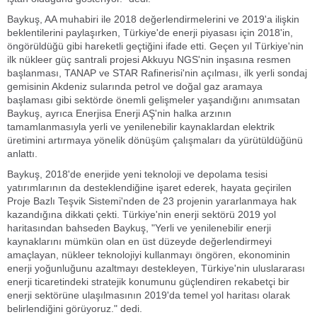
Baykuş, AA muhabiri ile 2018 değerlendirmelerini ve 2019'a ilişkin
beklentilerini paylaşırken, Türkiye'de enerji piyasası için 2018'in,
öngörüldüğü gibi hareketli geçtiğini ifade etti. Geçen yıl Türkiye'nin
ilk nükleer güç santrali projesi Akkuyu NGS'nin inşasına resmen
başlanması, TANAP ve STAR Rafinerisi'nin açılması, ilk yerli sondaj
gemisinin Akdeniz sularında petrol ve doğal gaz aramaya
başlaması gibi sektörde önemli gelişmeler yaşandığını anımsatan
Baykuş, ayrıca Enerjisa Enerji AŞ'nin halka arzının
tamamlanmasıyla yerli ve yenilenebilir kaynaklardan elektrik
üretimini artırmaya yönelik dönüşüm çalışmaları da yürütüldüğünü
anlattı.
Baykuş, 2018'de enerjide yeni teknoloji ve depolama tesisi
yatırımlarının da desteklendiğine işaret ederek, hayata geçirilen
Proje Bazlı Teşvik Sistemi'nden de 23 projenin yararlanmaya hak
kazandığına dikkati çekti. Türkiye'nin enerji sektörü 2019 yol
haritasından bahseden Baykuş, "Yerli ve yenilenebilir enerji
kaynaklarını mümkün olan en üst düzeyde değerlendirmeyi
amaçlayan, nükleer teknolojiyi kullanmayı öngören, ekonominin
enerji yoğunluğunu azaltmayı destekleyen, Türkiye'nin uluslararası
enerji ticaretindeki stratejik konumunu güçlendiren rekabetçi bir
enerji sektörüne ulaşılmasının 2019'da temel yol haritası olarak
belirlendiğini görüyoruz." dedi.