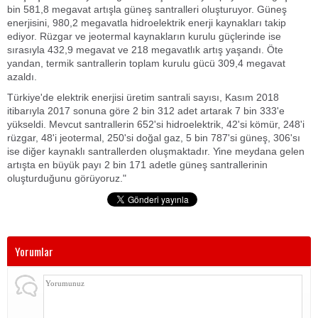
bin 581,8 megavat artışla güneş santralleri oluşturuyor. Güneş
enerjisini, 980,2 megavatla hidroelektrik enerji kaynakları takip
ediyor. Rüzgar ve jeotermal kaynakların kurulu güçlerinde ise
sırasıyla 432,9 megavat ve 218 megavatlık artış yaşandı. Öte
yandan, termik santrallerin toplam kurulu gücü 309,4 megavat
azaldı.
Türkiye'de elektrik enerjisi üretim santrali sayısı, Kasım 2018
itibarıyla 2017 sonuna göre 2 bin 312 adet artarak 7 bin 333'e
yükseldi. Mevcut santrallerin 652'si hidroelektrik, 42'si kömür, 248'i
rüzgar, 48'i jeotermal, 250'si doğal gaz, 5 bin 787'si güneş, 306'sı
ise diğer kaynaklı santrallerden oluşmaktadır. Yine meydana gelen
artışta en büyük payı 2 bin 171 adetle güneş santrallerinin
oluşturduğunu görüyoruz."
Yorumlar