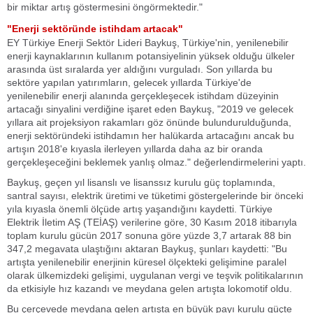
bir miktar artış göstermesini öngörmektedir."
"Enerji sektöründe istihdam artacak"
EY Türkiye Enerji Sektör Lideri Baykuş, Türkiye'nin, yenilenebilir
enerji kaynaklarının kullanım potansiyelinin yüksek olduğu ülkeler
arasında üst sıralarda yer aldığını vurguladı. Son yıllarda bu
sektöre yapılan yatırımların, gelecek yıllarda Türkiye'de
yenilenebilir enerji alanında gerçekleşecek istihdam düzeyinin
artacağı sinyalini verdiğine işaret eden Baykuş, "2019 ve gelecek
yıllara ait projeksiyon rakamları göz önünde bulundurulduğunda,
enerji sektöründeki istihdamın her halükarda artacağını ancak bu
artışın 2018'e kıyasla ilerleyen yıllarda daha az bir oranda
gerçekleşeceğini beklemek yanlış olmaz." değerlendirmelerini yaptı.
Baykuş, geçen yıl lisanslı ve lisanssız kurulu güç toplamında,
santral sayısı, elektrik üretimi ve tüketimi göstergelerinde bir önceki
yıla kıyasla önemli ölçüde artış yaşandığını kaydetti. Türkiye
Elektrik İletim AŞ (TEİAŞ) verilerine göre, 30 Kasım 2018 itibarıyla
toplam kurulu gücün 2017 sonuna göre yüzde 3,7 artarak 88 bin
347,2 megavata ulaştığını aktaran Baykuş, şunları kaydetti: "Bu
artışta yenilenebilir enerjinin küresel ölçekteki gelişimine paralel
olarak ülkemizdeki gelişimi, uygulanan vergi ve teşvik politikalarının
da etkisiyle hız kazandı ve meydana gelen artışta lokomotif oldu.
Bu çerçevede meydana gelen artışta en büyük payı kurulu güçte