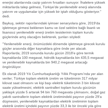
enerjisi alanlarında cazip yatırım fırsatları sunuyor. İhalelere yüksek
miktarlarda talep gelmesi, Türkiye'de yenilenebilir enerji alanında
yatırım ve uygulamalar için yüksek bir iştah olduğunu gösteriyor."
dedi.
Baykuş, sektör raporlarındaki iyimser senaryolara göre, 2019'da
işletmeye girmesi beklenen kamu ve özel sektöre bağlı lisanlı ve
lisanssız yenilenebilir enerji üretim tesislerinin toplam kurulu
güçlerinde artış olacağını belirterek, şunları söyledi:
"Yenilenebilir enerji, önümüzdeki dönemde işletmeye girecek kurulu
güçler arasında diğer kaynaklara göre önde yer alacak.
Raporlarda; 2019 sonunda kurulu gücün 2018'e göre termik
kaynaklarda 100 megavat, hidrolik kaynaklarda bin 435,5 megavat
ve yenilenebilir kaynaklarda bin 940,2 megavat artacağı
öngörülüyor.
Ek olarak 2019 Yılı Cumhurbaşkanlığı Yıllık Programı'nda yer alan
veriler; Türkiye toplam elektrik üretim ve tüketiminin 317 milyar
kilovat saat olmasını ve kişi başı elektrik tüketiminin 3 bin kilovat
saate yükselmesini, elektrik santralleri toplam kurulu gücünün
yaklaşık yüzde 5 artarak 94 bin 760 megavata çıkmasını, doğal gaz
yakıtlı santrallerin toplam elektrik üretimindeki payının yüzde 29'a
düşmesini, yenilenebilir kaynaklardan elektrik üretiminin toplam
elektrik üretimi içindeki payının yüzde 33,3 ile bir önceki yıla göre