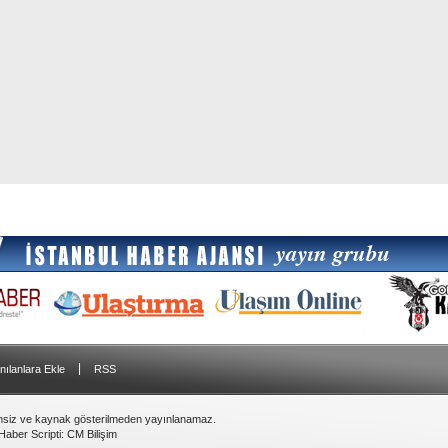
|
nılanlara Ekle
RSS
insiz ve kaynak gösterilmeden yayınlanamaz.
Haber Scripti
:
CM Bilişim