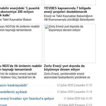
nebilir enerjideki '1 puanlık
YEVDES kapsamında 7 bölgede
a ekonomiye 100 milyon
enerji projeleri desteklenecek
k katkı'
Enerji ve Tabii Kaynaklar Bakanlığının
ve Tabii Kaynaklar Bakan
AB finansmanıyla yürüttüğü Belediyeler
ısı Alparslan Bayraktar,
ve Üniversiteler İçin Yenilenebilir Enerji
'nin yenilenebilir enerji
ve Enerji Verimliliği Teknik Destek
esinde ciddi bir artış yaşandığına
Projesi'ne yapılan başvurular
ekti.
sonuçlandırıldı.
 NGS'de ilk ünitenin reaktör
Zorlu Enerji yurt dışında da
ın kaynağı tamamlandı
büyümeye devam ediyor
nin ilk nükleer enerji santrali
Zorlu Enerji, yenilenebilir enerji
Nükleer Güç Santrali'nin ilk
alanındaki faaliyetlerini yürütmek ve
 için üretilen reaktör basınç
yatırımlarını arttırmak amacıyla Almatı’da
 kaynak işleminin tamamlandığı
şube açılışını gerçekleştirecek.
ını baskılayabilir'
12 Şubat 2020 Çarşamba 11:55
i.
edellerini açıkladı
12 Şubat 2020 Çarşamba 11:14
enerji fırsatları için İstanbul'a geliyor
11 Şubat 2020 Salı 11:45
çıyor
10 Şubat 2020 Pazartesi 17:13