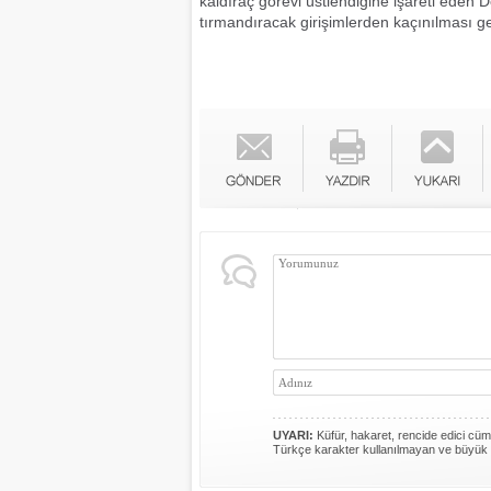
kaldıraç görevi üstlendiğine işareti eden Dön
tırmandıracak girişimlerden kaçınılması ger
UYARI:
Küfür, hakaret, rencide edici cümle
Türkçe karakter kullanılmayan ve büyük 