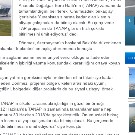
Anadolu Doğalgaz Boru Hattı'nın (TANAP) zamanında
tamamlandığını belirterek "Önümüzdeki birkaç ay
içerisinde Yunanistan sınırına kadar olan kısmın
1
altyapı çalışmaları da bitmiş olacak. Bu çerçevede
TAP projesinin de TANAP gibi en hızlı şekilde
bitirilmesini ümit ediyoruz" dedi.
Dönmez, Azerbaycan'ın başkenti Bakü'de düzenlenen
anlar Toplantısı'nın açılış oturumunda konuştu.
atılım sağlanmasının memnuniyet verici olduğunu ifade eden
FOT
lerinin işbirliği yapma konusundaki kararlılığını ortaya koyan
i.
şan yatırım gereksinimiyle üretimden nihai tüketiciye kadar
ydeden Dönmez, projenin bölge ülkeleri arasındaki uyum,
ğini, bölgedeki diğer projelerin de bu siyasi uzlaşıyı örnek
Tü
NAP'ın ülkeler arasındaki işbirliğinin güzel bir örneği
l 12 Haziran'da TANAP'ın zamanında tamamlanmasına hep
 teslimatını 30 Haziran 2018'de gerçekleştirdik. Önümüzdeki birkaç
an kısmın altyapı çalışmaları da bitmiş olacak. Bu çerçevede
de bitirilmesini ümit ediyoruz" diye konuştu.