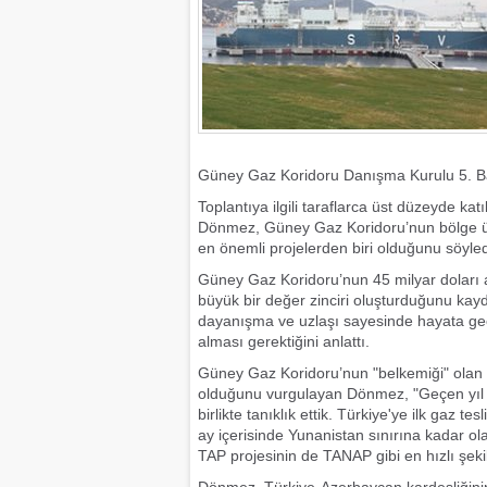
Güney Gaz Koridoru Danışma Kurulu 5. Bak
Toplantıya ilgili taraflarca üst düzeyde k
Dönmez, Güney Gaz Koridoru’nun bölge ülke
en önemli projelerden biri olduğunu söyled
Güney Gaz Koridoru’nun 45 milyar doları a
büyük bir değer zinciri oluşturduğunu ka
dayanışma ve uzlaşı sayesinde hayata geçti
alması gerektiğini anlattı.
Güney Gaz Koridoru’nun "belkemiği" olan TA
olduğunu vurgulayan Dönmez, "Geçen yı
birlikte tanıklık ettik. Türkiye'ye ilk gaz
ay içerisinde Yunanistan sınırına kadar ol
TAP projesinin de TANAP gibi en hızlı şekil