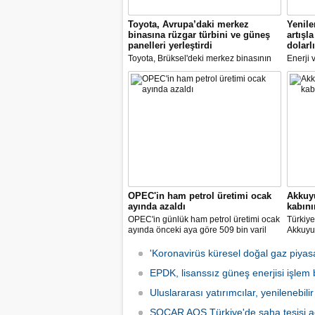
Toyota, Avrupa’daki merkez
Yenile
binasına rüzgar türbini ve güneş
artışl
panelleri yerleştirdi
dolarlı
Toyota, Brüksel'deki merkez binasının
Enerji 
önüne son teknolojileri kullanarak bir
Yardımc
rüzgar türbini yerleştirdi
Türkiye
kapasit
dikkat ç
OPEC'in ham petrol üretimi ocak
Akkuyu
ayında azaldı
kabın
OPEC'in günlük ham petrol üretimi ocak
Türkiye'
ayında önceki aya göre 509 bin varil
Akkuyu 
azalarak 28 milyon 860 bin varile
ünitesi
geriledi.
kabının
'Koronavirüs küresel doğal gaz piyasas
bildirild
EPDK, lisanssız güneş enerjisi işlem b
Uluslararası yatırımcılar, yenilenebilir 
SOCAR AQS Türkiye'de saha tesisi a