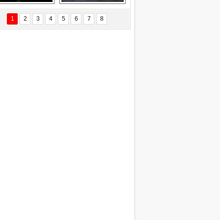
EÇİL ÖZYANIK
Delta uçağına 
Ford Focus RS 
 Değişti?
yıldırım çarptı
(2015)
1
2
3
4
5
6
7
8
DNAN SAKA
iman Kenti Aliağa"
ERİÇ KÖYATASI
yraksız Vatan !