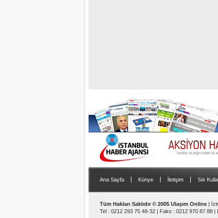
|
|
|
Ana Sayfa
Künye
İletişim
Sık Kulla
Tüm Hakları Saklıdır © 2005 Ulaşım Online
| İz
Tel : 0212 293 75 48-32 | Faks : 0212 970 87 88 |