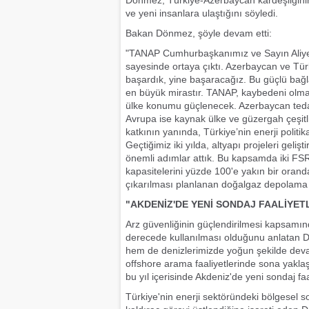
Dönmez, Türkiye-Azerbaycan kardeşliğinin 
ve yeni insanlara ulaştığını söyledi.
Bakan Dönmez, şöyle devam etti:
"TANAP Cumhurbaşkanımız ve Sayın Aliyev'i
sayesinde ortaya çıktı. Azerbaycan ve Türki
başardık, yine başaracağız. Bu güçlü bağla
en büyük mirastır. TANAP, kaybedeni olmaya
ülke konumu güçlenecek. Azerbaycan tedar
Avrupa ise kaynak ülke ve güzergah çeşitli
katkının yanında, Türkiye’nin enerji polit
Geçtiğimiz iki yılda, altyapı projeleri geli
önemli adımlar attık. Bu kapsamda iki FSR
kapasitelerini yüzde 100'e yakın bir orand
çıkarılması planlanan doğalgaz depolama k
"AKDENİZ'DE YENİ SONDAJ FAALİYET
Arz güvenliğinin güçlendirilmesi kapsamın
derecede kullanılması olduğunu anlatan
hem de denizlerimizde yoğun şekilde devam
offshore arama faaliyetlerinde sona yaklaş
bu yıl içerisinde Akdeniz'de yeni sondaj faa
Türkiye'nin enerji sektöründeki bölgesel