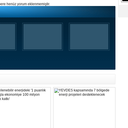
S
ere henüz yorum eklenmemiştir.
Ne
A
"L
M
Ba