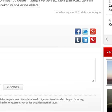
mez, bölgesel ihtilafları ve belirsizlikleri artıracak, gerilimi
Bİ
ektiğini sözlerine ekledi.
Cu
ka
Bu haber toplam 1673 defa okunmuştur
Ah
Ku
M
Ku
VİD
M.
Ya
Mu
Si
A
ler veya imalar, inançlara saldırı içeren, imla kuralları ile yazılmamış,
Ge
harflerle yazılmış yorumlar onaylanmamaktadır.