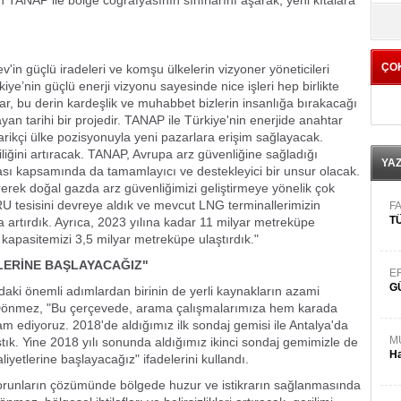
TANAP ile bölge coğrafyasının sınırlarını aşarak, yeni kıtalara
yö
ÇO
n güçlü iradeleri ve komşu ülkelerin vizyoner yöneticileri
ye’nin güçlü enerji vizyonu sayesinde nice işleri hep birlikte
r, bu derin kardeşlik ve muhabbet bizlerin insanlığa bırakacağı
n tarihi bir projedir. TANAP ile Türkiye'nin enerjide anahtar
ikçi ülke pozisyonuyla yeni pazarlara erişim sağlayacak.
liğini artıracak. TANAP, Avrupa arz güvenliğine sağladığı
YA
ikası kapsamında da tamamlayıcı ve destekleyici bir unsur olacak.
ştirerek doğal gazda arz güvenliğimizi geliştirmeye yönelik çok
U tesisini devreye aldık ve mevcut LNG terminallerimizin
FA
TÜ
a artırdık. Ayrıca, 2023 yılına kadar 11 milyar metreküpe
apasitemizi 3,5 milyar metreküpe ulaştırdık."
LERİNE BAŞLAYACAĞIZ"
E
G
daki önemli adımlardan birinin de yerli kaynakların azami
 Dönmez, "Bu çerçevede, arama çalışmalarımıza hem karada
 ediyoruz. 2018'de aldığımız ilk sondaj gemisi ile Antalya'da
M
tık. Yine 2018 yılı sonunda aldığımız ikinci sondaj gemimizle de
Ha
liyetlerine başlayacağız" ifadelerini kullandı.
 sorunların çözümünde bölgede huzur ve istikrarın sağlanmasında