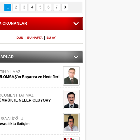
Bilinmeyen 
İşte Meclis'e giren 
nleriyle İstanbul 
600 milletvekilinin 
1
2
3
4
5
6
7
8
Adaları
listesi
K OKUNANLAR
|
|
DÜN
BU HAFTA
BU AY
ZARLAR
TİH YILMAZ
LOMSAŞ'ın Başarısı ve Hedefleri
RCÜMENT TAHMAZ
ÜMRÜKTE NELER OLUYOR?
USA ALİOĞLU
vacılıkta iletişim