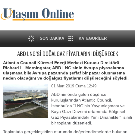
SON DAKİKA
KATEGORİLER
ABD LNG’Sİ DOĞALGAZ FİYATLARINI DÜŞÜRECEK
Atlantic Council Küresel Enerji Merkezi Kurucu Direktörü
Richard L. Morningstar, ABD LNG’sinin Avrupa piyasalarına
ulaşmasa bile Avrupa pazarında şeffaf bir pazar oluşmasına
neden olacağını ve doğalgaz fiyatlarını düşüreceğini söyledi.
01 Mart 2019 Cuma 12:49
ABD'nin önde gelen düşünce
kuruluşlarından Atlantic Council,
İstanbul’da “LNG’nin Yaygınlaşması ve
Kaya Gazı Devrimi ortamında Bölgesel
Gaz Piyasalarındaki Yeni Dinamikler” isimli
bir toplantı düzenledi.
Toplantıda gerçekleştirilen oturumda değerlendirmelerde bulunan