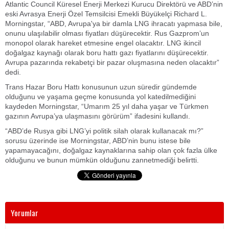
Atlantic Council Küresel Enerji Merkezi Kurucu Direktörü ve ABD’nin
eski Avrasya Enerji Özel Temsilcisi Emekli Büyükelçi Richard L.
Morningstar, “ABD, Avrupa'ya bir damla LNG ihracatı yapmasa bile,
onunu ulaşılabilir olması fiyatları düşürecektir. Rus Gazprom’un
monopol olarak hareket etmesine engel olacaktır. LNG ikincil
doğalgaz kaynağı olarak boru hattı gazı fiyatlarını düşürecektir.
Avrupa pazarında rekabetçi bir pazar oluşmasına neden olacaktır”
dedi.
Trans Hazar Boru Hattı konusunun uzun süredir gündemde
olduğunu ve yaşama geçme konusunda yol katedilmediğini
kaydeden Morningstar, “Umarım 25 yıl daha yaşar ve Türkmen
gazının Avrupa’ya ulaşmasını görürüm” ifadesini kullandı.
“ABD’de Rusya gibi LNG’yi politik silah olarak kullanacak mı?”
sorusu üzerinde ise Morningstar, ABD’nin bunu istese bile
yapamayacağını, doğalgaz kaynaklarına sahip olan çok fazla ülke
olduğunu ve bunun mümkün olduğunu zannetmediği belirtti.
Yorumlar