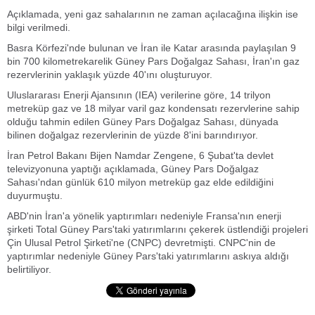
Açıklamada, yeni gaz sahalarının ne zaman açılacağına ilişkin ise
bilgi verilmedi.
Basra Körfezi'nde bulunan ve İran ile Katar arasında paylaşılan 9
bin 700 kilometrekarelik Güney Pars Doğalgaz Sahası, İran'ın gaz
rezervlerinin yaklaşık yüzde 40'ını oluşturuyor.
Uluslararası Enerji Ajansının (IEA) verilerine göre, 14 trilyon
metreküp gaz ve 18 milyar varil gaz kondensatı rezervlerine sahip
olduğu tahmin edilen Güney Pars Doğalgaz Sahası, dünyada
bilinen doğalgaz rezervlerinin de yüzde 8'ini barındırıyor.
İran Petrol Bakanı Bijen Namdar Zengene, 6 Şubat'ta devlet
televizyonuna yaptığı açıklamada, Güney Pars Doğalgaz
Sahası'ndan günlük 610 milyon metreküp gaz elde edildiğini
duyurmuştu.
ABD'nin İran'a yönelik yaptırımları nedeniyle Fransa'nın enerji
şirketi Total Güney Pars'taki yatırımlarını çekerek üstlendiği projeleri
Çin Ulusal Petrol Şirketi'ne (CNPC) devretmişti. CNPC'nin de
yaptırımlar nedeniyle Güney Pars'taki yatırımlarını askıya aldığı
belirtiliyor.