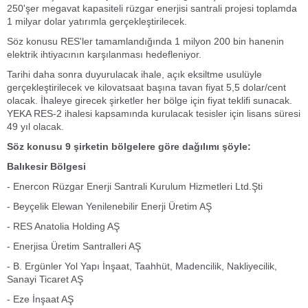
250'şer megavat kapasiteli rüzgar enerjisi santrali projesi toplamda
1 milyar dolar yatırımla gerçekleştirilecek.
Söz konusu RES'ler tamamlandığında 1 milyon 200 bin hanenin
elektrik ihtiyacının karşılanması hedefleniyor.
Tarihi daha sonra duyurulacak ihale, açık eksiltme usulüyle
gerçekleştirilecek ve kilovatsaat başına tavan fiyat 5,5 dolar/cent
olacak. İhaleye girecek şirketler her bölge için fiyat teklifi sunacak.
YEKA RES-2 ihalesi kapsamında kurulacak tesisler için lisans süresi
49 yıl olacak.
Söz konusu 9 şirketin bölgelere göre dağılımı şöyle:
Balıkesir Bölgesi
- Enercon Rüzgar Enerji Santrali Kurulum Hizmetleri Ltd.Şti
- Beyçelik Elewan Yenilenebilir Enerji Üretim AŞ
- RES Anatolia Holding AŞ
- Enerjisa Üretim Santralleri AŞ
- B. Ergünler Yol Yapı İnşaat, Taahhüt, Madencilik, Nakliyecilik,
Sanayi Ticaret AŞ
- Eze İnşaat AŞ