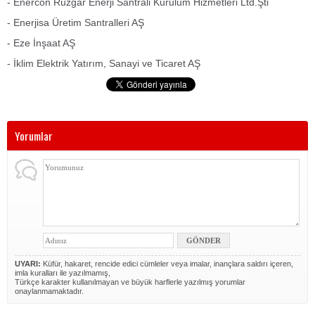
- Enercon Rüzgar Enerji Santrali Kurulum Hizmetleri Ltd.Şti
- Enerjisa Üretim Santralleri AŞ
- Eze İnşaat AŞ
- İklim Elektrik Yatırım, Sanayi ve Ticaret AŞ
Yorumlar
UYARI:
Küfür, hakaret, rencide edici cümleler veya imalar, inançlara saldırı içeren,
imla kuralları ile yazılmamış,
Türkçe karakter kullanılmayan ve büyük harflerle yazılmış yorumlar
onaylanmamaktadır.