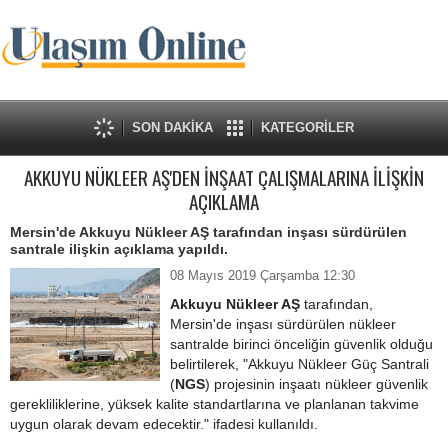
SON DAKİKA
KATEGORİLER
AKKUYU NÜKLEER AŞ'DEN İNŞAAT ÇALIŞMALARINA İLİŞKİN
AÇIKLAMA
Mersin'de Akkuyu Nükleer AŞ tarafından inşası sürdürülen
santrale ilişkin açıklama yapıldı.
08 Mayıs 2019 Çarşamba 12:30
Akkuyu Nükleer AŞ
tarafından,
Mersin'de inşası sürdürülen nükleer
santralde birinci önceliğin güvenlik olduğu
belirtilerek, "Akkuyu Nükleer Güç Santrali
(
NGS
) projesinin inşaatı nükleer güvenlik
gerekliliklerine, yüksek kalite standartlarına ve planlanan takvime
uygun olarak devam edecektir." ifadesi kullanıldı.