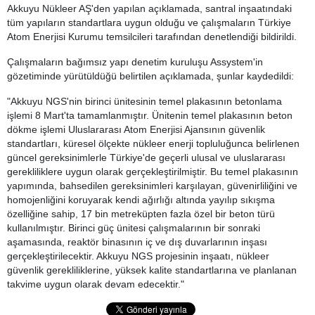
Akkuyu Nükleer AŞ'den yapılan açıklamada, santral inşaatındaki
tüm yapıların standartlara uygun olduğu ve çalışmaların Türkiye
Atom Enerjisi Kurumu temsilcileri tarafından denetlendiği bildirildi.
Çalışmaların bağımsız yapı denetim kuruluşu Assystem'in
gözetiminde yürütüldüğü belirtilen açıklamada, şunlar kaydedildi:
"Akkuyu NGS'nin birinci ünitesinin temel plakasının betonlama
işlemi 8 Mart'ta tamamlanmıştır. Ünitenin temel plakasının beton
dökme işlemi Uluslararası Atom Enerjisi Ajansının güvenlik
standartları, küresel ölçekte nükleer enerji topluluğunca belirlenen
güncel gereksinimlerle Türkiye'de geçerli ulusal ve uluslararası
gerekliliklere uygun olarak gerçekleştirilmiştir. Bu temel plakasının
yapımında, bahsedilen gereksinimleri karşılayan, güvenirliliğini ve
homojenliğini koruyarak kendi ağırlığı altında yayılıp sıkışma
özelliğine sahip, 17 bin metreküpten fazla özel bir beton türü
kullanılmıştır. Birinci güç ünitesi çalışmalarının bir sonraki
aşamasında, reaktör binasının iç ve dış duvarlarının inşası
gerçekleştirilecektir. Akkuyu NGS projesinin inşaatı, nükleer
güvenlik gerekliliklerine, yüksek kalite standartlarına ve planlanan
takvime uygun olarak devam edecektir."