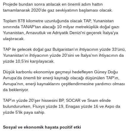
Projede bundan sonra atılacak en önemli adım hattın
tamamlanarak 2020'de gaz sevkiyatının başlaması olacak.
Toplam 878 kilometre uzunluğunda olacak TAP, Yunanistan
sınırında TANAP'tan alacağı 10 milyar metreküplük doğal gazı
Yunanistan, Arnavutluk ve Adriyatik Denizi'ni geçerek İtalya'ya
ulaştıracak.
TAP ile gelecek doğal gaz Bulgaristan'ın ihtiyacının yüzde 33'ünü,
Yunanistan'ın ihtiyacının yüzde 20'sini ve İtalya'nın ihtiyacının da
yüzde 10,5'ini karşılayacak.
Düşük karbonlu ekonomiye geçmeyi hedefleyen Güney Doğu
Avrupa'da önemli bir enerji kaynağı olacağı düşünülen TAP'ın,
Avrupa'nın, enerji kaynaklarını çeşitlendirmesine yardımcı olması
da bekleniyor.
TAP'ın yüzde 20'şer hissesini BP, SOCAR ve Snam elinde
bulundururken, Fluxys yüzde 19, Enagas yüzde 16 ve Axpo da
yüzde 5'lik paya sahip.
Sosyal ve ekonomik hayata pozitif etki