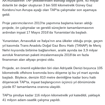
AA muhabirinin TAP yetkililerinden edindiği bilgiye göre, 40 milyar
dolarlık bir değer oluşturan 3 bin 500 kilometrelik Güney Gaz
Koridoru'nun Avrupa ayağı olan TAP'ta çalışmalar son aşamaya
geldi.
Proje yatırımcılarının 2013'te yapımına başlama kararı aldığı
projede, ön çalışmalar ve gerekli süreçlerin tamamlanmasının
ardından inşaat 17 Mayıs 2016'da Yunanistan'da başladı.
Yunanistan, Arnavutluk ve İtalya'nın ana ülkeler olduğu proje, geçen
yıl kasımda Trans Anadolu Doğal Gaz Boru Hattı (TANAP) ile Meriç
Nehri kıyısında birbirine bağlanırken, aralık ayında ise 3,9 milyar
avroluk finansman paketi imzalanmasıyla 2018'de en fazla
finansman alan altyapı projesi oldu.
Projede, en önemli eşiklerden biri olan Adriyatik Denizi boyunca 105
kilometrelik offshore kısmında boru döşeme işi bu yıl mart ayında
başladı. Böylece, denizin 810 metre derinliğine kadar boru hattı
döşenecek TAP'ta, inşaat başlangıcının üçüncü yıl dönümünde
yüzde 87 tamamlanma oranına ulaşıldı.
TAP'ta şimdiye kadar 116 milyon kilometrelik yol katedildi, yaklaşık
41 milyon adam-saatlik çalışma yapıldı.