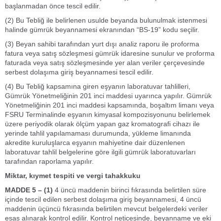
başlanmadan önce tescil edilir.
(2) Bu Tebliğ ile belirlenen usulde beyanda bulunulmak istenmesi
halinde gümrük beyannamesi ekranından “BS-19” kodu seçilir.
(3) Beyan sahibi tarafından yurt dışı analiz raporu ile proforma
fatura veya satış sözleşmesi gümrük idaresine sunulur ve proforma
faturada veya satış sözleşmesinde yer alan veriler çerçevesinde
serbest dolaşıma giriş beyannamesi tescil edilir.
(4) Bu Tebliğ kapsamına giren eşyanın laboratuvar tahlilleri,
Gümrük Yönetmeliğinin 201 inci maddesi uyarınca yapılır. Gümrük
Yönetmeliğinin 201 inci maddesi kapsamında, boşaltım limanı veya
FSRU Terminalinde eşyanın kimyasal kompozisyonunu belirlemek
üzere periyodik olarak ölçüm yapan gaz kromatografi cihazı ile
yerinde tahlil yapılamaması durumunda, yükleme limanında
akredite kuruluşlarca eşyanın mahiyetine dair düzenlenen
laboratuvar tahlil belgelerine göre ilgili gümrük laboratuvarları
tarafından raporlama yapılır.
Miktar, kıymet tespiti ve vergi tahakkuku
MADDE 5 – (1)
4 üncü maddenin birinci fıkrasında belirtilen süre
içinde tescil edilen serbest dolaşıma giriş beyannamesi, 4 üncü
maddenin üçüncü fıkrasında belirtilen mevcut belgelerdeki veriler
esas alınarak kontrol edilir. Kontrol neticesinde, beyanname ve eki