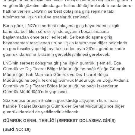
ve gümrük gözetimi altında gaz haline dönüştürülerek limanda boru
hattına verilen LNG'nin serbest dolaşıma giriş rejimine tabi
tutulmasına ilişkin usul ve esaslar düzenlendi.
Buna göre, LNG'nin serbest dolaşıma giriş beyannamesi ilgili
kanunda belirtilen süreler içinde eşyanın boşaltılmasına
başlanmadan önce tescil edilecek. Serbest dolaşıma giriş
beyannamesi tescillenen ürüne ilişkin fatura veya diğer belgelerin
en geç tescilin yapıldığı ayı takip eden ayın 26'ncı gününe kadar
gümrük idaresine ibrazının gerçekleştirilmesi gerekecek.
LNG'nin serbest dolaşıma girişine ilişkin gümrük işlemleri, Ege
Gümrük ve Dış Ticaret Bölge Müdürlüğü’ne bağlı Aliağa Gümrük
Müdürlüğü, Batı Marmara Gümrük ve Dış Ticaret Bölge
Müdürlüğü’ne bağlı Tekirdağ Gümrük Müdürlüğü ve Doğu Akdeniz
Gümrük ve Dış Ticaret Bölge Müdürlüğü’ne bağlı İskenderun
Gümrük Müdürlüğü’nde yapılacak.
Söz konusu ürünün ithalinin gerektirdiği altyapının kurulması
halinde Ticaret Bakanlığı Gümrükler Genel Müdürlüğü’nce diğer
gümrük idareleri de yetkilendirilebilecek.
GÜMRÜK GENEL TEBLİĞİ (SERBEST DOLAŞIMA GİRİŞ)
(SERİ NO: 16)