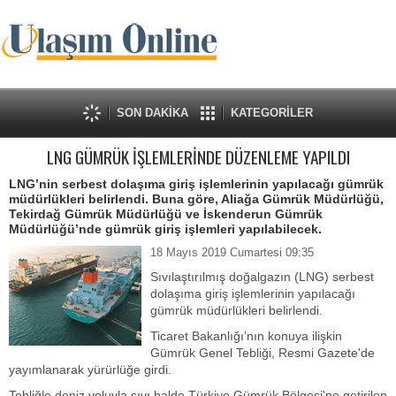
SON DAKİKA
KATEGORİLER
LNG GÜMRÜK İŞLEMLERİNDE DÜZENLEME YAPILDI
LNG’nin serbest dolaşıma giriş işlemlerinin yapılacağı gümrük
müdürlükleri belirlendi. Buna göre, Aliağa Gümrük Müdürlüğü,
Tekirdağ Gümrük Müdürlüğü ve İskenderun Gümrük
Müdürlüğü’nde gümrük giriş işlemleri yapılabilecek.
18 Mayıs 2019 Cumartesi 09:35
Sıvılaştırılmış doğalgazın (LNG) serbest
dolaşıma giriş işlemlerinin yapılacağı
gümrük müdürlükleri belirlendi.
Ticaret Bakanlığı’nın konuya ilişkin
Gümrük Genel Tebliği, Resmi Gazete'de
yayımlanarak yürürlüğe girdi.
Tebliğle deniz yoluyla sıvı halde Türkiye Gümrük Bölgesi'ne getirilen