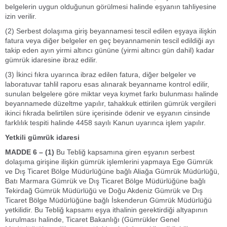
belgelerin uygun olduğunun görülmesi halinde eşyanın tahliyesine
izin verilir.
(2) Serbest dolaşıma giriş beyannamesi tescil edilen eşyaya ilişkin
fatura veya diğer belgeler en geç beyannamenin tescil edildiği ayı
takip eden ayın yirmi altıncı gününe (yirmi altıncı gün dahil) kadar
gümrük idaresine ibraz edilir.
(3) İkinci fıkra uyarınca ibraz edilen fatura, diğer belgeler ve
laboratuvar tahlil raporu esas alınarak beyanname kontrol edilir,
sunulan belgelere göre miktar veya kıymet farkı bulunması halinde
beyannamede düzeltme yapılır, tahakkuk ettirilen gümrük vergileri
ikinci fıkrada belirtilen süre içerisinde ödenir ve eşyanın cinsinde
farklılık tespiti halinde 4458 sayılı Kanun uyarınca işlem yapılır.
Yetkili gümrük idaresi
MADDE 6 – (1)
Bu Tebliğ kapsamına giren eşyanın serbest
dolaşıma girişine ilişkin gümrük işlemlerini yapmaya Ege Gümrük
ve Dış Ticaret Bölge Müdürlüğüne bağlı Aliağa Gümrük Müdürlüğü,
Batı Marmara Gümrük ve Dış Ticaret Bölge Müdürlüğüne bağlı
Tekirdağ Gümrük Müdürlüğü ve Doğu Akdeniz Gümrük ve Dış
Ticaret Bölge Müdürlüğüne bağlı İskenderun Gümrük Müdürlüğü
yetkilidir. Bu Tebliğ kapsamı eşya ithalinin gerektirdiği altyapının
kurulması halinde, Ticaret Bakanlığı (Gümrükler Genel