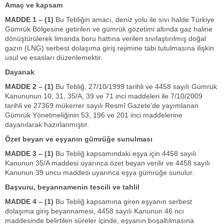
Amaç ve kapsam
MADDE 1 – (1)
Bu Tebliğin amacı, deniz yolu ile sıvı halde Türkiye
Gümrük Bölgesine getirilen ve gümrük gözetimi altında gaz haline
dönüştürülerek limanda boru hattına verilen sıvılaştırılmış doğal
gazın (LNG) serbest dolaşıma giriş rejimine tabi tutulmasına ilişkin
usul ve esasları düzenlemektir.
Dayanak
MADDE 2 – (1)
Bu Tebliğ, 27/10/1999 tarihli ve 4458 sayılı Gümrük
Kanununun 10, 31, 35/A, 39 ve 71 inci maddeleri ile 7/10/2009
tarihli ve 27369 mükerrer sayılı Resmî Gazete’de yayımlanan
Gümrük Yönetmeliğinin 53, 196 ve 201 inci maddelerine
dayanılarak hazırlanmıştır.
Özet beyan ve eşyanın gümrüğe sunulması
MADDE 3 – (1)
Bu Tebliğ kapsamındaki eşya için 4458 sayılı
Kanunun 35/A maddesi uyarınca özet beyan verilir ve 4458 sayılı
Kanunun 39 uncu maddesi uyarınca eşya gümrüğe sunulur.
Başvuru, beyannamenin tescili ve tahlil
MADDE 4 – (1)
Bu Tebliğ kapsamına giren eşyanın serbest
dolaşıma giriş beyannamesi, 4458 sayılı Kanunun 46 ncı
maddesinde belirtilen süreler içinde, eşyanın boşaltılmasına