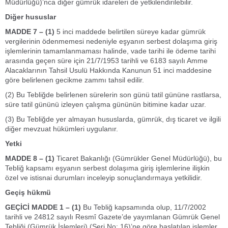
Müdürlüğü)’nca diğer gümrük idareleri de yetkilendirilebilir.
Diğer hususlar
MADDE 7 – (1)
5 inci maddede belirtilen süreye kadar gümrük
vergilerinin ödenmemesi nedeniyle eşyanın serbest dolaşıma giriş
işlemlerinin tamamlanmaması halinde, vade tarihi ile ödeme tarihi
arasında geçen süre için 21/7/1953 tarihli ve 6183 sayılı Amme
Alacaklarının Tahsil Usulü Hakkında Kanunun 51 inci maddesine
göre belirlenen gecikme zammı tahsil edilir.
(2) Bu Tebliğde belirlenen sürelerin son günü tatil gününe rastlarsa,
süre tatil gününü izleyen çalışma gününün bitimine kadar uzar.
(3) Bu Tebliğde yer almayan hususlarda, gümrük, dış ticaret ve ilgili
diğer mevzuat hükümleri uygulanır.
Yetki
MADDE 8 – (1)
Ticaret Bakanlığı (Gümrükler Genel Müdürlüğü), bu
Tebliğ kapsamı eşyanın serbest dolaşıma giriş işlemlerine ilişkin
özel ve istisnai durumları inceleyip sonuçlandırmaya yetkilidir.
Geçiş hükmü
GEÇİCİ MADDE 1 – (1)
Bu Tebliğ kapsamında olup, 11/7/2002
tarihli ve 24812 sayılı Resmî Gazete’de yayımlanan Gümrük Genel
Tebliği (Gümrük İşlemleri) (Seri No: 16)’ne göre başlatılan işlemler